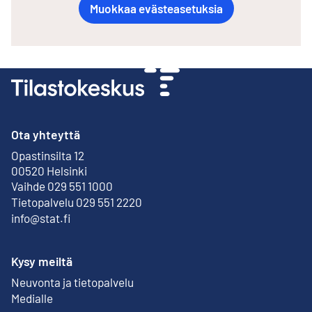
Muokkaa evästeasetuksia
Ota yhteyttä
Opastinsilta 12
Ulkoinen linkki
00520 Helsinki
Vaihde 029 551 1000
Tietopalvelu 029 551 2220
info@stat.fi
Kysy meiltä
Neuvonta ja tietopalvelu
Medialle