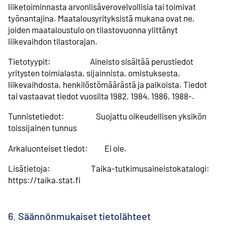
liiketoiminnasta arvonlisäverovelvollisia tai toimivat
työnantajina. Maatalousyrityksistä mukana ovat ne,
joiden maataloustulo on tilastovuonna ylittänyt
liikevaihdon tilastorajan.
Tietotyypit: Aineisto sisältää perustiedot
yritysten toimialasta, sijainnista, omistuksesta,
liikevaihdosta, henkilöstömäärästä ja palkoista. Tiedot
tai vastaavat tiedot vuosilta 1982, 1984, 1986, 1988-.
Tunnistetiedot: Suojattu oikeudellisen yksikön
toissijainen tunnus
Arkaluonteiset tiedot: Ei ole.
Lisätietoja: Taika-tutkimusaineistokatalogi:
https://taika.stat.fi
6. Säännönmukaiset tietolähteet