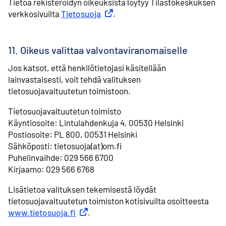
Tietoa rekisteröidyn oikeuksista löytyy Tilastokeskuksen
verkkosivuilta
Tietosuoja
Ulkoinen linkki
.
11. Oikeus valittaa valvontaviranomaiselle
Jos katsot, että henkilötietojasi käsitellään
lainvastaisesti, voit tehdä valituksen
tietosuojavaltuutetun toimistoon.
Tietosuojavaltuutetun toimisto
⁠Käyntiosoite: Lintulahdenkuja 4, 00530 Helsinki
⁠Postiosoite: PL 800, 00531 Helsinki
⁠Sähköposti: tietosuoja(at)om.fi
⁠Puhelinvaihde: 029 566 6700
⁠Kirjaamo: 029 566 6768
Lisätietoa valituksen tekemisestä löydät
tietosuojavaltuutetun toimiston kotisivuilta osoitteesta
www.tietosuoja.fi
Ulkoinen linkki
.