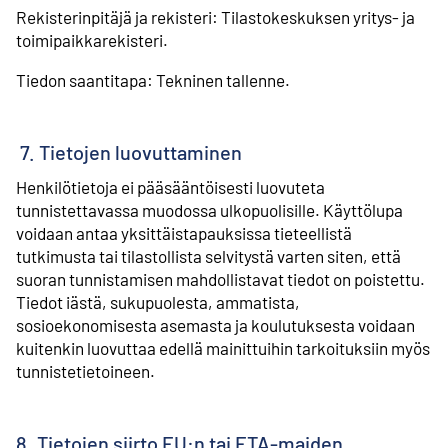
Rekisterinpitäjä ja rekisteri: Tilastokeskuksen yritys- ja
toimipaikkarekisteri.
Tiedon saantitapa: Tekninen tallenne.
7. Tietojen luovuttaminen
Henkilötietoja ei pääsääntöisesti luovuteta
tunnistettavassa muodossa ulkopuolisille. Käyttölupa
voidaan antaa yksittäistapauksissa tieteellistä
tutkimusta tai tilastollista selvitystä varten siten, että
suoran tunnistamisen mahdollistavat tiedot on poistettu.
Tiedot iästä, sukupuolesta, ammatista,
sosioekonomisesta asemasta ja koulutuksesta voidaan
kuitenkin luovuttaa edellä mainittuihin tarkoituksiin myös
tunnistetietoineen.
8. Tietojen siirto EU:n tai ETA-maiden