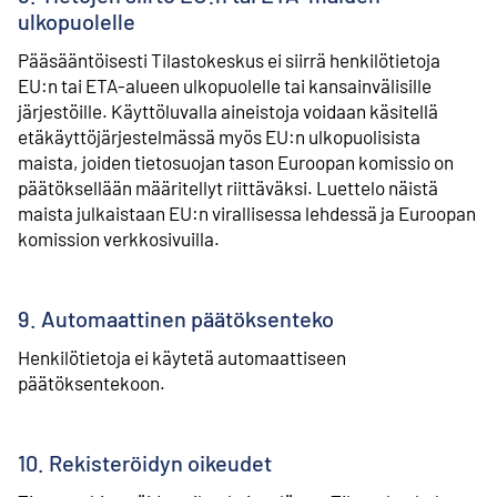
ulkopuolelle
Pääsääntöisesti Tilastokeskus ei siirrä henkilötietoja
EU:n tai ETA-alueen ulkopuolelle tai kansainvälisille
järjestöille. Käyttöluvalla aineistoja voidaan käsitellä
etäkäyttöjärjestelmässä myös EU:n ulkopuolisista
maista, joiden tietosuojan tason Euroopan komissio on
päätöksellään määritellyt riittäväksi. Luettelo näistä
maista julkaistaan EU:n virallisessa lehdessä ja Euroopan
komission verkkosivuilla.
9. Automaattinen päätöksenteko
Henkilötietoja ei käytetä automaattiseen
päätöksentekoon.
10. Rekisteröidyn oikeudet