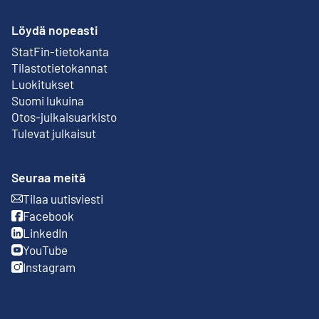
Löydä nopeasti
StatFin-tietokanta
Ulkoinen linkki
Tilastotietokannat
Luokitukset
Suomi lukuina
Otos-julkaisuarkisto
Ulkoinen linkki
Tulevat julkaisut
Seuraa meitä
Tilaa uutisviesti
Ulkoinen linkki
Facebook
Ulkoinen linkki
LinkedIn
Ulkoinen linkki
YouTube
Ulkoinen linkki
Instagram
Ulkoinen linkki