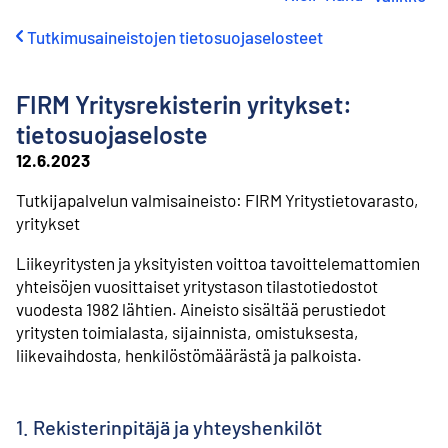
i
r
Tutkimusaineistojen tietosuojaselosteet
r
y
s
FIRM Yritysrekisterin yritykset:
i
s
tietosuojaseloste
ä
12.6.2023
l
t
Tutkijapalvelun valmisaineisto: FIRM Yritystietovarasto,
ö
yritykset
ö
n
Liikeyritysten ja yksityisten voittoa tavoittelemattomien
yhteisöjen vuosittaiset yritystason tilastotiedostot
vuodesta 1982 lähtien. Aineisto sisältää perustiedot
yritysten toimialasta, sijainnista, omistuksesta,
liikevaihdosta, henkilöstömäärästä ja palkoista.
1. Rekisterinpitäjä ja yhteyshenkilöt