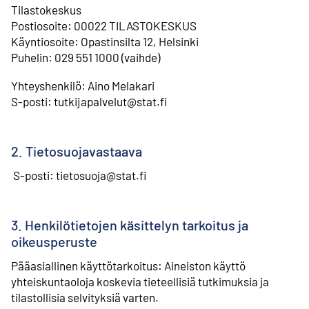
Tilastokeskus
⁠⁠Postiosoite: 00022 TILASTOKESKUS
⁠⁠Käyntiosoite: Opastinsilta 12, Helsinki
⁠⁠Puhelin: 029 551 1000 (vaihde)
Yhteyshenkilö: Aino Melakari
⁠⁠S-posti: tutkijapalvelut@stat.fi
2. Tietosuojavastaava
S-posti: tietosuoja@stat.fi
3. Henkilötietojen käsittelyn tarkoitus ja
oikeusperuste
Pääasiallinen käyttötarkoitus: Aineiston käyttö
yhteiskuntaoloja koskevia tieteellisiä tutkimuksia ja
tilastollisia selvityksiä varten.