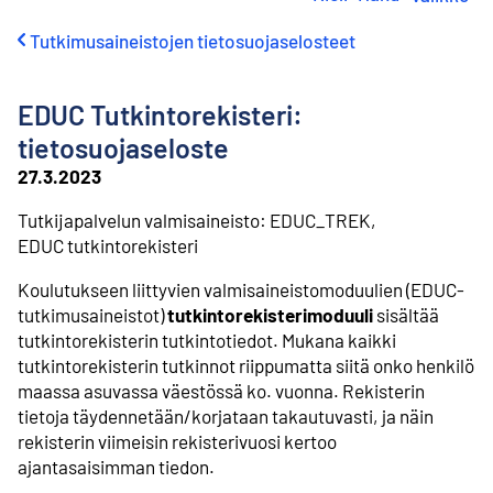
i
r
Tutkimusaineistojen tietosuojaselosteet
r
y
s
EDUC Tutkintorekisteri:
i
s
tietosuojaseloste
ä
27.3.2023
l
t
Tutkijapalvelun valmisaineisto: EDUC_TREK,
ö
EDUC tutkintorekisteri
ö
n
Koulutukseen liittyvien valmisaineistomoduulien (EDUC-
tutkimusaineistot)
tutkintorekisterimoduuli
sisältää
tutkintorekisterin tutkintotiedot. Mukana kaikki
tutkintorekisterin tutkinnot riippumatta siitä onko henkilö
maassa asuvassa väestössä ko. vuonna. Rekisterin
tietoja täydennetään/korjataan takautuvasti, ja näin
rekisterin viimeisin rekisterivuosi kertoo
ajantasaisimman tiedon.