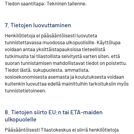
Tiedon saantitapa: Tekninen tallenne.
7. Tietojen luovuttaminen
Henkilötietoja ei pääsääntöisesti luovuteta
tunnistettavassa muodossa ulkopuolisille. Käyttölupa
voidaan antaa yksittäistapauksissa tieteellistä
tutkimusta tai tilastollista selvitystä varten siten, että
suoran tunnistamisen mahdollistavat tiedot on poistettu.
Tiedot iästä, sukupuolesta, ammatista,
sosioekonomisesta asemasta ja koulutuksesta voidaan
kuitenkin luovuttaa edellä mainittuihin tarkoituksiin myös
tunnistetietoineen.
8. Tietojen siirto EU:n tai ETA-maiden
ulkopuolelle
Pääsääntöisesti Tilastokeskus ei siirrä henkilötietoja