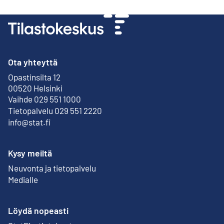
Ota yhteyttä
Opastinsilta 12
Ulkoinen linkki
00520 Helsinki
Vaihde 029 551 1000
Tietopalvelu 029 551 2220
info@stat.fi
Kysy meiltä
Neuvonta ja tietopalvelu
Medialle
Löydä nopeasti