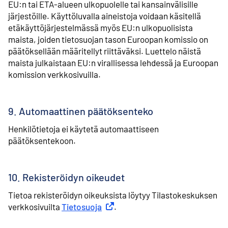
EU:n tai ETA-alueen ulkopuolelle tai kansainvälisille
järjestöille. Käyttöluvalla aineistoja voidaan käsitellä
etäkäyttöjärjestelmässä myös EU:n ulkopuolisista
maista, joiden tietosuojan tason Euroopan komissio on
päätöksellään määritellyt riittäväksi. Luettelo näistä
maista julkaistaan EU:n virallisessa lehdessä ja Euroopan
komission verkkosivuilla.
9. Automaattinen päätöksenteko
Henkilötietoja ei käytetä automaattiseen
päätöksentekoon.
10. Rekisteröidyn oikeudet
Tietoa rekisteröidyn oikeuksista löytyy Tilastokeskuksen
verkkosivuilta
Tietosuoja
Ulkoinen linkki
.