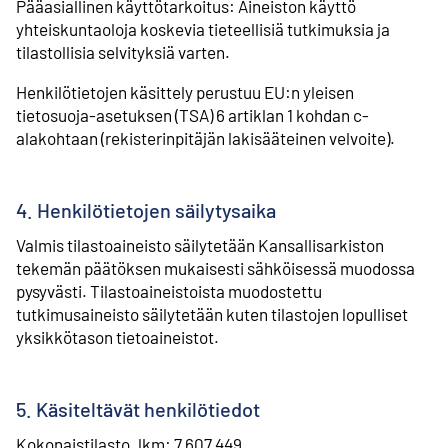
Pääasiallinen käyttötarkoitus: Aineiston käyttö
yhteiskuntaoloja koskevia tieteellisiä tutkimuksia ja
tilastollisia selvityksiä varten.
Henkilötietojen käsittely perustuu EU:n yleisen
tietosuoja-asetuksen (TSA) 6 artiklan 1 kohdan c-
alakohtaan (rekisterinpitäjän lakisääteinen velvoite).
4. Henkilötietojen säilytysaika
Valmis tilastoaineisto säilytetään Kansallisarkiston
tekemän päätöksen mukaisesti sähköisessä muodossa
pysyvästi. Tilastoaineistoista muodostettu
tutkimusaineisto säilytetään kuten tilastojen lopulliset
yksikkötason tietoaineistot.
5. Käsiteltävät henkilötiedot
Kokonaistilasto, lkm: 7 607 449