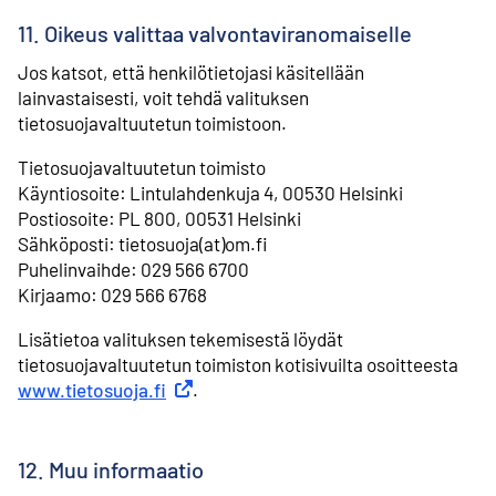
11. Oikeus valittaa valvontaviranomaiselle
Jos katsot, että henkilötietojasi käsitellään
lainvastaisesti, voit tehdä valituksen
tietosuojavaltuutetun toimistoon.
Tietosuojavaltuutetun toimisto
⁠Käyntiosoite: Lintulahdenkuja 4, 00530 Helsinki
⁠Postiosoite: PL 800, 00531 Helsinki
⁠Sähköposti: tietosuoja(at)om.fi
⁠Puhelinvaihde: 029 566 6700
⁠Kirjaamo: 029 566 6768
Lisätietoa valituksen tekemisestä löydät
tietosuojavaltuutetun toimiston kotisivuilta osoitteesta
www.tietosuoja.fi
Ulkoinen linkki
.
12. Muu informaatio