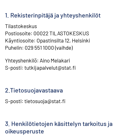
1. Rekisterinpitäjä ja yhteyshenkilöt
Tilastokeskus
⁠Postiosoite: 00022 TILASTOKESKUS
⁠Käyntiosoite: Opastinsilta 12, Helsinki
⁠Puhelin: 029 551 1000 (vaihde)
Yhteyshenkilö: Aino Melakari
⁠S-posti: tutkijapalvelut@stat.fi
2.Tietosuojavastaava
S-posti: tietosuoja@stat.fi
3. Henkilötietojen käsittelyn tarkoitus ja
oikeusperuste