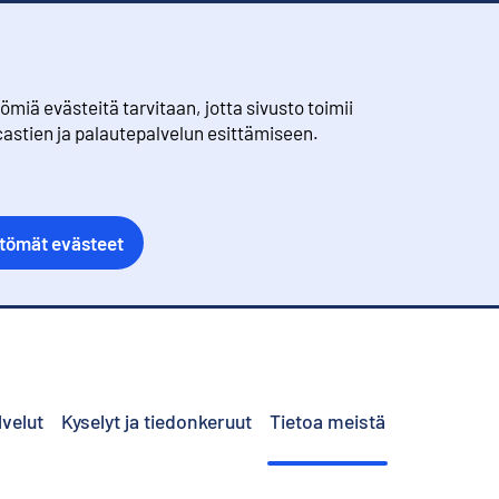
iä evästeitä tarvitaan, jotta sivusto toimii
castien ja palautepalvelun esittämiseen.
ttömät evästeet
lvelut
Kyselyt ja tiedonkeruut
Tietoa meistä