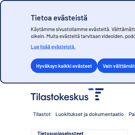
Tietoa evästeistä
Käytämme sivustollamme evästeitä. Välttämättöm
oikein. Muita evästeitä tarvitaan videoiden, pod
Lue lisää evästeistä.
Hyväksyn kaikki evästeet
Vain välttämä
S
i
i
r
Tilastot
Luokitukset ja dokumentaatio
Pa
r
y
s
i
Tietosuojaselosteet