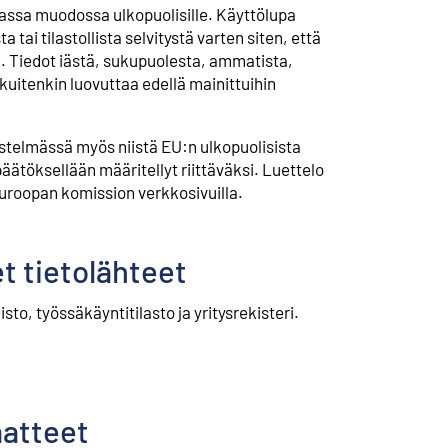
vassa muodossa ulkopuolisille. Käyttölupa
tai tilastollista selvitystä varten siten, että
. Tiedot iästä, sukupuolesta, ammatista,
itenkin luovuttaa edellä mainittuihin
estelmässä myös niistä EU:n ulkopuolisista
ätöksellään määritellyt riittäväksi. Luettelo
Euroopan komission verkkosivuilla.
t tietolähteet
to, työssäkäyntitilasto ja yritysrekisteri.
aatteet