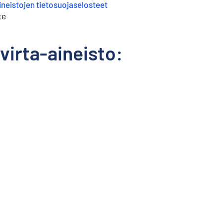
neistojen tietosuojaselosteet
te
virta-aineisto: