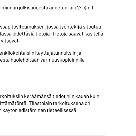
oiminnan julkisuudesta annetun lain 24 §:n 1
lassapitositoumuksen, jossa työntekijä sitoutuu
sa pidettäviä tietoja. Tietoja saavat käsitellä
rvitsevat.
enkilökohtaisiin käyttäjätunnuksiin ja
estä huolehditaan varmuuskopioinnilla.
a
arkoituksiin keräämänsä tiedot niin kauan kuin
älttämätöntä. Tilastolain tarkoituksena on
jen käytön edistäminen tieteellisessä