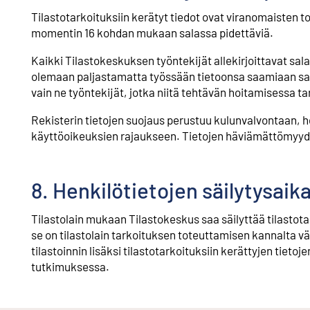
Tilastotarkoituksiin kerätyt tiedot ovat viranomaisten t
momentin 16 kohdan mukaan salassa pidettäviä.
Kaikki Tilastokeskuksen työntekijät allekirjoittavat sa
olemaan paljastamatta työssään tietoonsa saamiaan salas
vain ne työntekijät, jotka niitä tehtävän hoitamisessa ta
Rekisterin tietojen suojaus perustuu kulunvalvontaan, h
käyttöoikeuksien rajaukseen. Tietojen häviämättömyyd
8. Henkilötietojen säilytysaik
Tilastolain mukaan Tilastokeskus saa säilyttää tilastot
se on tilastolain tarkoituksen toteuttamisen kannalta v
tilastoinnin lisäksi tilastotarkoituksiin kerättyjen tieto
tutkimuksessa.