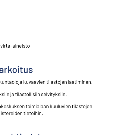
virta-aineisto
tarkoitus
untaoloja kuvaavien tilastojen laatiminen.
n ja tilastollisiin selvityksiin.
tokeskuksen toimialaan kuuluvien tilastojen
stereiden tietoihin.