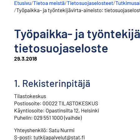
Etusivu
/
Tietoa meistä
/
Tietosuojaselosteet
/
Tutkimusai
/
Työpaikka- ja työntekijävirta-aineisto: tietosuojaselos
Työpaikka- ja työntekijä
tietosuojaseloste
29.3.2018
1. Rekisterinpitäjä
Tilastokeskus
Postiosoite: 00022 TILASTOKESKUS
Käyntiosoite: Opastinsilta 12, Helsinki
Puhelin: 029 551 1000 (vaihde)
Yhteyshenkilö: Satu Nurmi
⁠S-posti: tutkijapalvelut@stat.fi