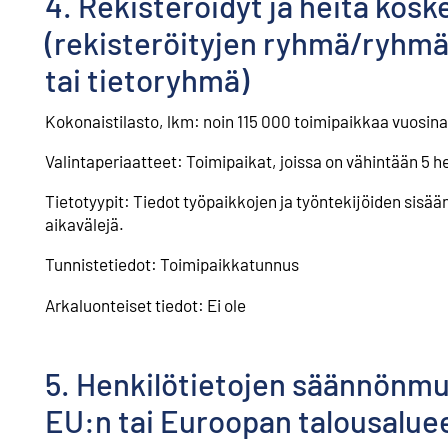
4. Rekisteröidyt ja heitä kosk
(rekisteröityjen ryhmä/ryhmät 
tai tietoryhmä)
Kokonaistilasto, lkm: noin 115 000 toimipaikkaa vuosin
Valintaperiaatteet: Toimipaikat, joissa on vähintään 5 h
Tietotyypit: Tiedot työpaikkojen ja työntekijöiden sisää
aikavälejä.
Tunnistetiedot: Toimipaikkatunnus
Arkaluonteiset tiedot: Ei ole
5. Henkilötietojen säännönmuk
EU:n tai Euroopan talousaluee