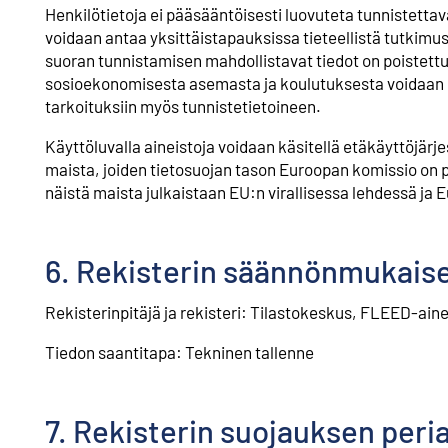
Henkilötietoja ei pääsääntöisesti luovuteta tunnistetta
voidaan antaa yksittäistapauksissa tieteellistä tutkimusta 
suoran tunnistamisen mahdollistavat tiedot on poistettu
sosioekonomisesta asemasta ja koulutuksesta voidaan ku
tarkoituksiin myös tunnistetietoineen.
Käyttöluvalla aineistoja voidaan käsitellä etäkäyttöjärj
maista, joiden tietosuojan tason Euroopan komissio on pä
näistä maista julkaistaan EU:n virallisessa lehdessä ja 
6. Rekisterin säännönmukaise
Rekisterinpitäjä ja rekisteri: Tilastokeskus, FLEED-aineis
Tiedon saantitapa: Tekninen tallenne
7. Rekisterin suojauksen peri