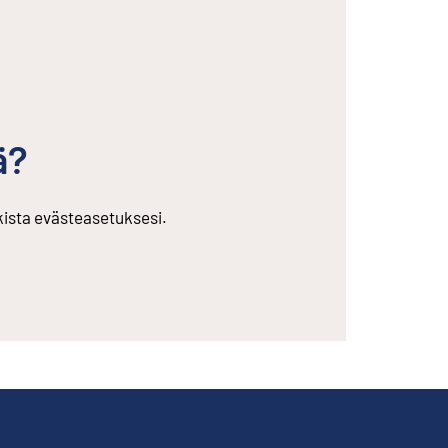
ä?
rkista evästeasetuksesi.