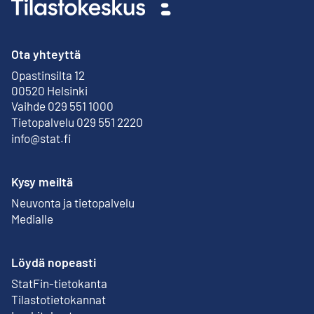
Ota yhteyttä
Opastinsilta 12
Ulkoinen linkki
00520 Helsinki
Vaihde 029 551 1000
Tietopalvelu 029 551 2220
info@stat.fi
Kysy meiltä
Neuvonta ja tietopalvelu
Medialle
Löydä nopeasti
StatFin-tietokanta
Ulkoinen linkki
Tilastotietokannat