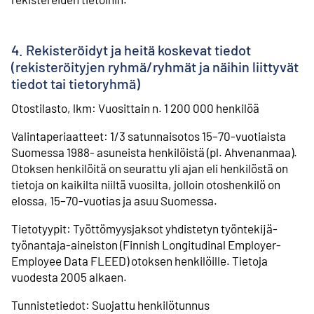
4. Rekisteröidyt ja heitä koskevat tiedot
(rekisteröityjen ryhmä/ryhmät ja näihin liittyvät
tiedot tai tietoryhmä)
Otostilasto, lkm: Vuosittain n. 1 200 000 henkilöä
Valintaperiaatteet: 1/3 satunnaisotos 15–70-vuotiaista
Suomessa 1988- asuneista henkilöistä (pl. Ahvenanmaa).
Otoksen henkilöitä on seurattu yli ajan eli henkilöstä on
tietoja on kaikilta niiltä vuosilta, jolloin otoshenkilö on
elossa, 15–70-vuotias ja asuu Suomessa.
Tietotyypit: Työttömyysjaksot yhdistetyn työntekijä-
työnantaja-aineiston (Finnish Longitudinal Employer-
Employee Data FLEED) otoksen henkilöille. Tietoja
vuodesta 2005 alkaen.
Tunnistetiedot: Suojattu henkilötunnus