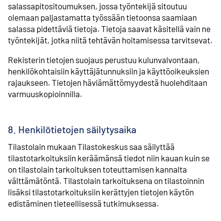
salassapitositoumuksen, jossa työntekijä sitoutuu
olemaan paljastamatta työssään tietoonsa saamiaan
salassa pidettäviä tietoja. Tietoja saavat käsitellä vain ne
työntekijät, jotka niitä tehtävän hoitamisessa tarvitsevat.
Rekisterin tietojen suojaus perustuu kulunvalvontaan,
henkilökohtaisiin käyttäjätunnuksiin ja käyttöoikeuksien
rajaukseen. Tietojen häviämättömyydestä huolehditaan
varmuuskopioinnilla.
8. Henkilötietojen säilytysaika
Tilastolain mukaan Tilastokeskus saa säilyttää
tilastotarkoituksiin keräämänsä tiedot niin kauan kuin se
on tilastolain tarkoituksen toteuttamisen kannalta
välttämätöntä. Tilastolain tarkoituksena on tilastoinnin
lisäksi tilastotarkoituksiin kerättyjen tietojen käytön
edistäminen tieteellisessä tutkimuksessa.