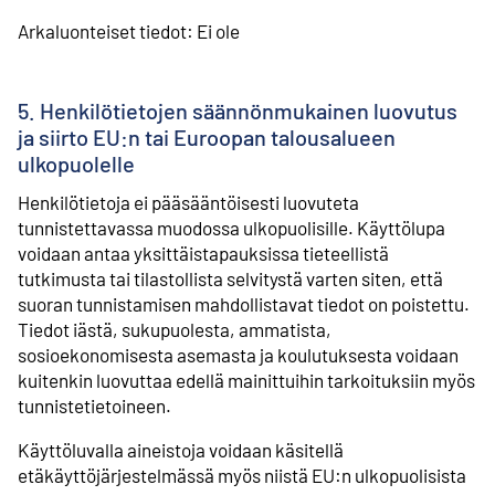
Arkaluonteiset tiedot: Ei ole
5. Henkilötietojen säännönmukainen luovutus
ja siirto EU:n tai Euroopan talousalueen
ulkopuolelle
Henkilötietoja ei pääsääntöisesti luovuteta
tunnistettavassa muodossa ulkopuolisille. Käyttölupa
voidaan antaa yksittäistapauksissa tieteellistä
tutkimusta tai tilastollista selvitystä varten siten, että
suoran tunnistamisen mahdollistavat tiedot on poistettu.
Tiedot iästä, sukupuolesta, ammatista,
sosioekonomisesta asemasta ja koulutuksesta voidaan
kuitenkin luovuttaa edellä mainittuihin tarkoituksiin myös
tunnistetietoineen.
Käyttöluvalla aineistoja voidaan käsitellä
etäkäyttöjärjestelmässä myös niistä EU:n ulkopuolisista