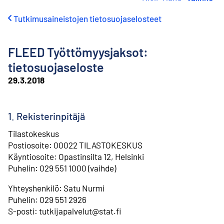
i
r
Tutkimusaineistojen tietosuojaselosteet
r
y
s
FLEED Työttömyysjaksot:
i
s
tietosuojaseloste
ä
29.3.2018
l
t
ö
ö
1. Rekisterinpitäjä
n
Tilastokeskus
Postiosoite: 00022 TILASTOKESKUS
Käyntiosoite: Opastinsilta 12, Helsinki
Puhelin: 029 551 1000 (vaihde)
Yhteyshenkilö: Satu Nurmi
⁠Puhelin: 029 551 2926
⁠S-posti: tutkijapalvelut@stat.fi