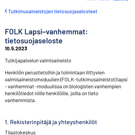
i
r
Tutkimusaineistojen tietosuojaselosteet
r
y
s
FOLK Lapsi−vanhemmat:
i
s
tietosuojaseloste
ä
10.5.2023
l
t
Tutkijapalvelun valmisaineisto
ö
ö
Henkilön perustietoihin ja toimintaan liittyvien
n
valmisaineistomoduulien (FOLK-tutkimusaineistot) lapsi
- vanhemmat -moduulissa on biologisten vanhempien
henkilötiedot niille henkilöille, joilla on tieto
vanhemmista.
1. Rekisterinpitäjä ja yhteyshenkilöt
Tilastokeskus