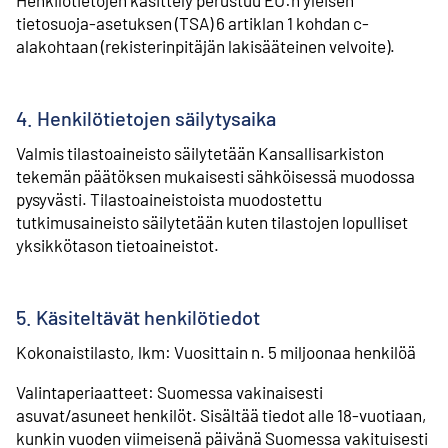
tietosuoja-asetuksen (TSA) 6 artiklan 1 kohdan c-
alakohtaan (rekisterinpitäjän lakisääteinen velvoite).
4. Henkilötietojen säilytysaika
Valmis tilastoaineisto säilytetään Kansallisarkiston
tekemän päätöksen mukaisesti sähköisessä muodossa
pysyvästi. Tilastoaineistoista muodostettu
tutkimusaineisto säilytetään kuten tilastojen lopulliset
yksikkötason tietoaineistot.
5. Käsiteltävät henkilötiedot
Kokonaistilasto, lkm: Vuosittain n. 5 miljoonaa henkilöä
Valintaperiaatteet: Suomessa vakinaisesti
asuvat/asuneet henkilöt. Sisältää tiedot alle 18-vuotiaan,
kunkin vuoden viimeisenä päivänä Suomessa vakituisesti