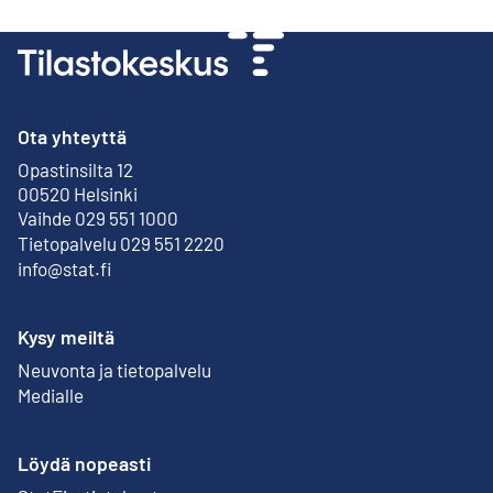
Ota yhteyttä
Opastinsilta 12
Ulkoinen linkki
00520 Helsinki
Vaihde 029 551 1000
Tietopalvelu 029 551 2220
info@stat.fi
Kysy meiltä
Neuvonta ja tietopalvelu
Medialle
Löydä nopeasti