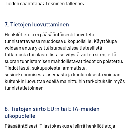
Tiedon saantitapa: Tekninen tallenne.
7. Tietojen luovuttaminen
Henkilötietoja ei pääsääntöisesti luovuteta
tunnistettavassa muodossa ulkopuolisille. Käyttölupa
voidaan antaa yksittäistapauksissa tieteellistä
tutkimusta tai tilastollista selvitystä varten siten, että
suoran tunnistamisen mahdollistavat tiedot on poistettu.
Tiedot iästä, sukupuolesta, ammatista,
sosioekonomisesta asemasta ja koulutuksesta voidaan
kuitenkin luovuttaa edellä mainittuihin tarkoituksiin myös
tunnistetietoineen.
8. Tietojen siirto EU:n tai ETA-maiden
ulkopuolelle
Pääsääntöisesti Tilastokeskus ei siirrä henkilötietoja