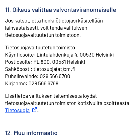
11. Oikeus valittaa valvontaviranomaiselle
Jos katsot, että henkilötietojasi käsitellään
lainvastaisesti, voit tehdä valituksen
tietosuojavaltuutetun toimistoon.
Tietosuojavaltuutetun toimisto
⁠Käyntiosoite: Lintulahdenkuja 4, 00530 Helsinki
⁠Postiosoite: PL 800, 00531 Helsinki
⁠Sähköposti: tietosuoja(at)om.fi
⁠Puhelinvaihde: 029 566 6700
⁠Kirjaamo: 029 566 6768
Lisätietoa valituksen tekemisestä löydät
tietosuojavaltuutetun toimiston kotisivuilta osoitteesta
Tietosuoja
Ulkoinen linkki
.
12. Muu informaatio