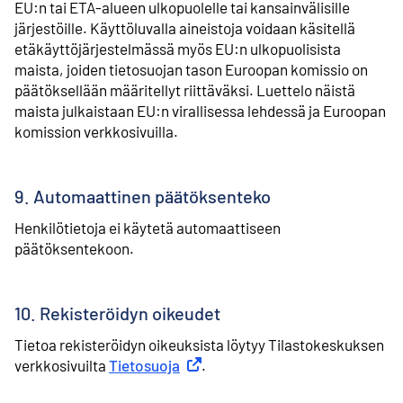
EU:n tai ETA-alueen ulkopuolelle tai kansainvälisille
järjestöille. Käyttöluvalla aineistoja voidaan käsitellä
etäkäyttöjärjestelmässä myös EU:n ulkopuolisista
maista, joiden tietosuojan tason Euroopan komissio on
päätöksellään määritellyt riittäväksi. Luettelo näistä
maista julkaistaan EU:n virallisessa lehdessä ja Euroopan
komission verkkosivuilla.
9. Automaattinen päätöksenteko
Henkilötietoja ei käytetä automaattiseen
päätöksentekoon.
10. Rekisteröidyn oikeudet
Tietoa rekisteröidyn oikeuksista löytyy Tilastokeskuksen
verkkosivuilta
Tietosuoja
Ulkoinen linkki
.