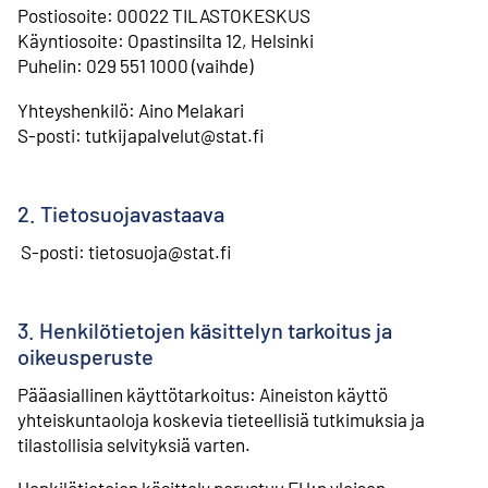
⁠Postiosoite: 00022 TILASTOKESKUS
⁠Käyntiosoite: Opastinsilta 12, Helsinki
⁠Puhelin: 029 551 1000 (vaihde)
Yhteyshenkilö: Aino Melakari
⁠S-posti: tutkijapalvelut@stat.fi
2. Tietosuojavastaava
S-posti: tietosuoja@stat.fi
3. Henkilötietojen käsittelyn tarkoitus ja
oikeusperuste
Pääasiallinen käyttötarkoitus: Aineiston käyttö
yhteiskuntaoloja koskevia tieteellisiä tutkimuksia ja
tilastollisia selvityksiä varten.
Henkilötietojen käsittely perustuu EU:n yleisen