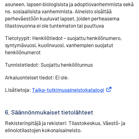
asuneen, lapsen biologisista ja adoptiovanhemmista sekä
ns. sosiaalisista vanhemmista. Aineisto sisältää
perheväestöön kuuluvat lapset, joiden perheasema
tilastovuonna ei ole tuntematon tai puuttuva
Tietotyypit: Henkilötiedot – suojattu henkilönumero,
syntymävuosi, kuolinvuosi, vanhempien suojatut
henkilönumerot
Tunnistetiedot: Suojattu henkilötunnus
Arkaluonteiset tiedot: Ei ole.
Lisätietoja:
Taika-tutkimusaineistokatalogi
Ulkoinen linkki
6. Säännönmukaiset tietolähteet
Rekisterinpitäjä ja rekisteri: Tilastokeskus, Väestö- ja
elinolotilastojen kokonaisaineisto.