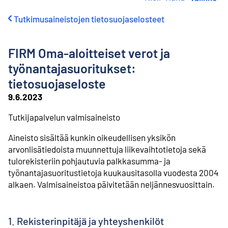
i
r
Tutkimusaineistojen tietosuojaselosteet
r
y
s
FIRM Oma-aloitteiset verot ja
i
s
työnantajasuoritukset:
ä
tietosuojaseloste
l
t
9.6.2023
ö
ö
Tutkijapalvelun valmisaineisto
n
Aineisto sisältää kunkin oikeudellisen yksikön
arvonlisätiedoista muunnettuja liikevaihtotietoja sekä
tulorekisteriin pohjautuvia palkkasumma- ja
työnantajasuoritustietoja kuukausitasolla vuodesta 2004
alkaen. Valmisaineistoa päivitetään neljännesvuosittain.
1. Rekisterinpitäjä ja yhteyshenkilöt