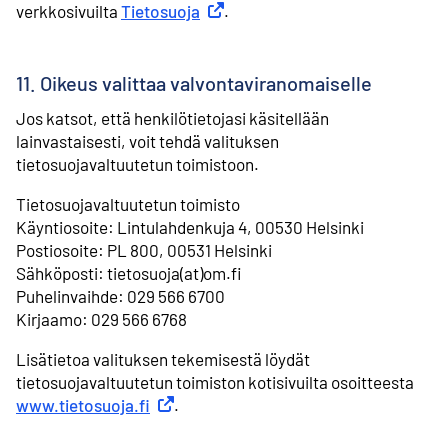
verkkosivuilta
Tietosuoja
Ulkoinen linkki
.
11. Oikeus valittaa valvontaviranomaiselle
Jos katsot, että henkilötietojasi käsitellään
lainvastaisesti, voit tehdä valituksen
tietosuojavaltuutetun toimistoon.
Tietosuojavaltuutetun toimisto
⁠Käyntiosoite: Lintulahdenkuja 4, 00530 Helsinki
⁠Postiosoite: PL 800, 00531 Helsinki
⁠Sähköposti: tietosuoja(at)om.fi
⁠Puhelinvaihde: 029 566 6700
⁠Kirjaamo: 029 566 6768
Lisätietoa valituksen tekemisestä löydät
tietosuojavaltuutetun toimiston kotisivuilta osoitteesta
www.tietosuoja.fi
Ulkoinen linkki
.