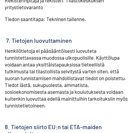
Rekisterinpitäjä ja rekisteri: Tilastokeskuksen
yritystietovaranto
Tiedon saantitapa: Tekninen tallenne.
7. Tietojen luovuttaminen
Henkilötietoja ei pääsääntöisesti luovuteta
tunnistettavassa muodossa ulkopuolisille. Käyttölupa
voidaan antaa yksittäistapauksissa tieteellistä
tutkimusta tai tilastollista selvitystä varten siten, että
suoran tunnistamisen mahdollistavat tiedot on poistettu.
Tiedot iästä, sukupuolesta, ammatista,
sosioekonomisesta asemasta ja koulutuksesta voidaan
kuitenkin luovuttaa edellä mainittuihin tarkoituksiin myös
tunnistetietoineen.
8. Tietojen siirto EU:n tai ETA-maiden