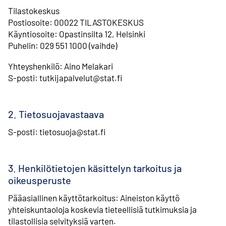
Tilastokeskus
⁠Postiosoite: 00022 TILASTOKESKUS
⁠Käyntiosoite: Opastinsilta 12, Helsinki
⁠Puhelin: 029 551 1000 (vaihde)
Yhteyshenkilö: Aino Melakari
⁠S-posti: tutkijapalvelut@stat.fi
2. Tietosuojavastaava
S-posti: tietosuoja@stat.fi
3. Henkilötietojen käsittelyn tarkoitus ja
oikeusperuste
Pääasiallinen käyttötarkoitus: Aineiston käyttö
yhteiskuntaoloja koskevia tieteellisiä tutkimuksia ja
tilastollisia selvityksiä varten.