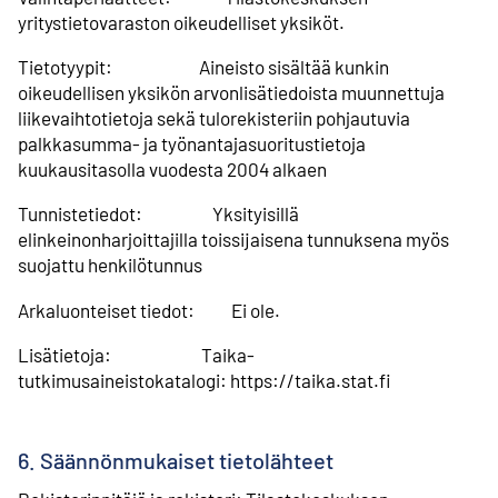
yritystietovaraston oikeudelliset yksiköt.
Tietotyypit: Aineisto sisältää kunkin
oikeudellisen yksikön arvonlisätiedoista muunnettuja
liikevaihtotietoja sekä tulorekisteriin pohjautuvia
palkkasumma- ja työnantajasuoritustietoja
kuukausitasolla vuodesta 2004 alkaen
Tunnistetiedot: Yksityisillä
elinkeinonharjoittajilla toissijaisena tunnuksena myös
suojattu henkilötunnus
Arkaluonteiset tiedot: Ei ole.
Lisätietoja: Taika-
tutkimusaineistokatalogi: https://taika.stat.fi
6. Säännönmukaiset tietolähteet