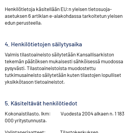
Henkilötietoja käsitellään EU:n yleisen tietosuoja-
asetuksen 6 artiklan e-alakohdassa tarkoitetun yleisen
edun perusteella.
4. Henkilötietojen säilytysaika
Valmis tilastoaineisto säilytetään Kansallisarkiston
tekemän päätöksen mukaisesti sähköisessä muodossa
pysyvästi. Tilastoaineistoista muodostettu
tutkimusaineisto säilytetään kuten tilastojen lopulliset
yksikkötason tietoaineistot.
5. Käsiteltävät henkilötiedot
Kokonaistilasto, lkm: Vuodesta 2004 alkaen n. 1 183
000 yritystunnusta.
Valintaperiaatteet: Tilastokeskuksen