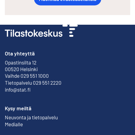
Ota yhteyttä
Opastinsilta 12
Ulkoinen linkki
00520 Helsinki
Vaihde 029 551 1000
Tietopalvelu 029 551 2220
info@stat.fi
Kysy meiltä
Neuvonta ja tietopalvelu
Medialle