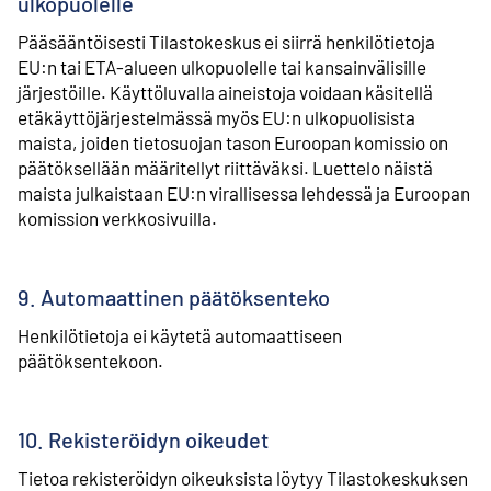
ulkopuolelle
Pääsääntöisesti Tilastokeskus ei siirrä henkilötietoja
EU:n tai ETA-alueen ulkopuolelle tai kansainvälisille
järjestöille. Käyttöluvalla aineistoja voidaan käsitellä
etäkäyttöjärjestelmässä myös EU:n ulkopuolisista
maista, joiden tietosuojan tason Euroopan komissio on
päätöksellään määritellyt riittäväksi. Luettelo näistä
maista julkaistaan EU:n virallisessa lehdessä ja Euroopan
komission verkkosivuilla.
9. Automaattinen päätöksenteko
Henkilötietoja ei käytetä automaattiseen
päätöksentekoon.
10. Rekisteröidyn oikeudet
Tietoa rekisteröidyn oikeuksista löytyy Tilastokeskuksen