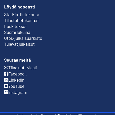
Löydä nopeasti
StatFin-tietokanta
Ulkoinen linkki
Tilastotietokannat
Luokitukset
Suomi lukuina
Otos-julkaisuarkisto
Ulkoinen linkki
Tulevat julkaisut
Seuraa meitä
Tilaa uutisviesti
Ulkoinen linkki
Facebook
Ulkoinen linkki
LinkedIn
Ulkoinen linkki
YouTube
Ulkoinen linkki
Instagram
Ulkoinen linkki