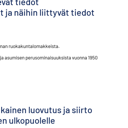
evat tiedot
ja näihin liittyvät tiedot
ennan ruokakuntalomakkeista.
den ja asumisen perusominaisuuksista vuonna 1950
ainen luovutus ja siirto
n ulkopuolelle