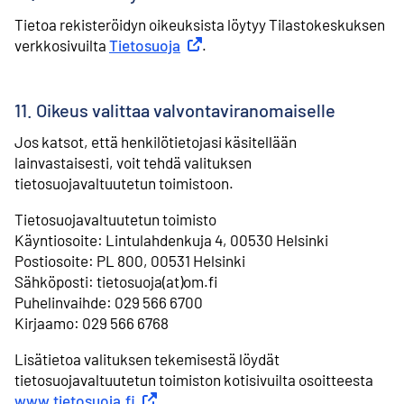
Tietoa rekisteröidyn oikeuksista löytyy Tilastokeskuksen
verkkosivuilta
Tietosuoja
Ulkoinen linkki
.
11. Oikeus valittaa valvontaviranomaiselle
Jos katsot, että henkilötietojasi käsitellään
lainvastaisesti, voit tehdä valituksen
tietosuojavaltuutetun toimistoon.
Tietosuojavaltuutetun toimisto
⁠Käyntiosoite: Lintulahdenkuja 4, 00530 Helsinki
⁠Postiosoite: PL 800, 00531 Helsinki
⁠Sähköposti: tietosuoja(at)om.fi
⁠Puhelinvaihde: 029 566 6700
⁠Kirjaamo: 029 566 6768
Lisätietoa valituksen tekemisestä löydät
tietosuojavaltuutetun toimiston kotisivuilta osoitteesta
www.tietosuoja.fi
Ulkoinen linkki
.