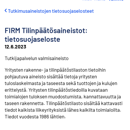
i
r
Tutkimusaineistojen tietosuojaselosteet
r
y
s
FIRM Tilinpäätösaineistot:
i
s
tietosuojaseloste
ä
12.6.2023
l
t
Tutkijapalvelun valmisaineisto
ö
ö
Yritysten rakenne- ja tilinpäätöstilaston tietoihin
n
pohjautuva aineisto sisältää tietoja yritysten
tuloslaskelmasta ja taseesta sekä tuottojen ja kulujen
erittelystä. Yritysten tilinpäätöstiedoilla kuvataan
toimialojen tuloksen muodostumista, kannattavuutta ja
taseen rakennetta. Tilinpäätöstilasto sisältää kattavasti
tiedot kaikista liikeyrityksistä lähes kaikilta toimialoilta.
Tiedot vuodesta 1986 lähtien.