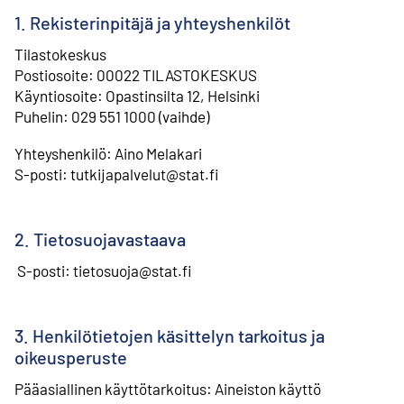
1. Rekisterinpitäjä ja yhteyshenkilöt
Tilastokeskus
⁠Postiosoite: 00022 TILASTOKESKUS
⁠Käyntiosoite: Opastinsilta 12, Helsinki
⁠Puhelin: 029 551 1000 (vaihde)
Yhteyshenkilö: Aino Melakari
⁠S-posti: tutkijapalvelut@stat.fi
2. Tietosuojavastaava
S-posti: tietosuoja@stat.fi
3. Henkilötietojen käsittelyn tarkoitus ja
oikeusperuste
Pääasiallinen käyttötarkoitus: Aineiston käyttö