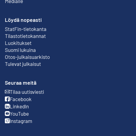
Medialle
Löydä nopeasti
StatFin-tietokanta
Ulkoinen linkki
Tilastotietokannat
Luokitukset
Suomi lukuina
Otos-julkaisuarkisto
Ulkoinen linkki
Tulevat julkaisut
Seuraa meitä
Tilaa uutisviesti
Ulkoinen linkki
Facebook
Ulkoinen linkki
LinkedIn
Ulkoinen linkki
YouTube
Ulkoinen linkki
Instagram
Ulkoinen linkki