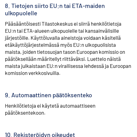
8. Tietojen siirto EU:n tai ETA-maiden
ulkopuolelle
Pääsääntöisesti Tilastokeskus ei siirrä henkilötietoja
EU:n tai ETA-alueen ulkopuolelle tai kansainvälisille
järjestöille. Käyttöluvalla aineistoja voidaan käsitellä
etäkäyttöjärjestelmässä myös EU:n ulkopuolisista
maista, joiden tietosuojan tason Euroopan komissio on
päätöksellään määritellyt riittäväksi. Luettelo näistä
maista julkaistaan EU:n virallisessa lehdessä ja Euroopan
komission verkkosivuilla.
9. Automaattinen päätöksenteko
Henkilötietoja ei käytetä automaattiseen
päätöksentekoon.
10. Rekisteröidyn oikeudet