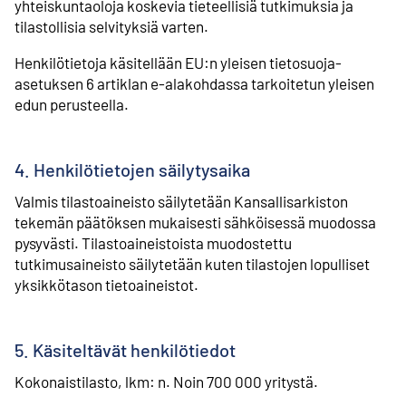
yhteiskuntaoloja koskevia tieteellisiä tutkimuksia ja
tilastollisia selvityksiä varten.
Henkilötietoja käsitellään EU:n yleisen tietosuoja-
asetuksen 6 artiklan e-alakohdassa tarkoitetun yleisen
edun perusteella.
4. Henkilötietojen säilytysaika
Valmis tilastoaineisto säilytetään Kansallisarkiston
tekemän päätöksen mukaisesti sähköisessä muodossa
pysyvästi. Tilastoaineistoista muodostettu
tutkimusaineisto säilytetään kuten tilastojen lopulliset
yksikkötason tietoaineistot.
5. Käsiteltävät henkilötiedot
Kokonaistilasto, lkm: n. Noin 700 000 yritystä.