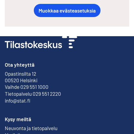
Muokkaa evästeasetuksia
Ota yhteyttä
Opastinsilta 12
Ulkoinen linkki
00520 Helsinki
Vaihde 029 551 1000
Tietopalvelu 029 551 2220
info@stat.fi
Kysy meiltä
Neuvonta ja tietopalvelu