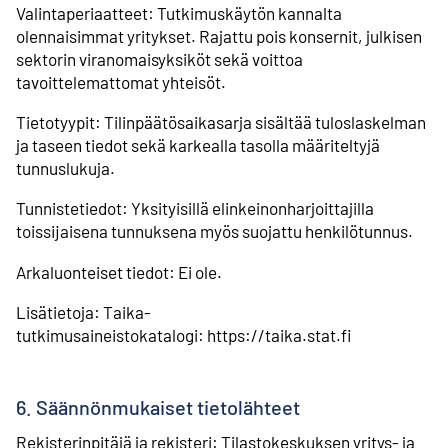
Valintaperiaatteet: Tutkimuskäytön kannalta
olennaisimmat yritykset. Rajattu pois konsernit, julkisen
sektorin viranomaisyksiköt sekä voittoa
tavoittelemattomat yhteisöt.
Tietotyypit: Tilinpäätösaikasarja sisältää tuloslaskelman
ja taseen tiedot sekä karkealla tasolla määriteltyjä
tunnuslukuja.
Tunnistetiedot: Yksityisillä elinkeinonharjoittajilla
toissijaisena tunnuksena myös suojattu henkilötunnus.
Arkaluonteiset tiedot: Ei ole.
Lisätietoja: Taika-
tutkimusaineistokatalogi: https://taika.stat.fi
6. Säännönmukaiset tietolähteet
Rekisterinpitäjä ja rekisteri: Tilastokeskuksen yritys- ja