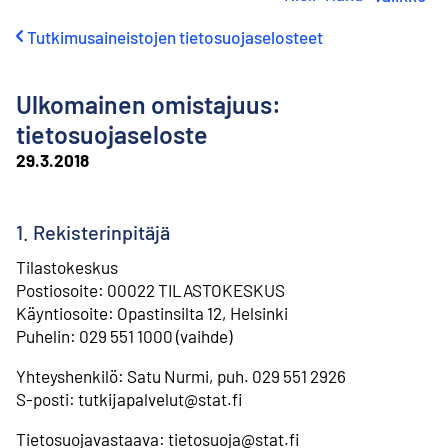
i
r
Tutkimusaineistojen tietosuojaselosteet
r
y
s
Ulkomainen omistajuus:
i
s
tietosuojaseloste
ä
29.3.2018
l
t
ö
ö
1. Rekisterinpitäjä
n
Tilastokeskus
Postiosoite: 00022 TILASTOKESKUS
Käyntiosoite: Opastinsilta 12, Helsinki
Puhelin: 029 551 1000 (vaihde)
Yhteyshenkilö: Satu Nurmi, puh. 029 551 2926
⁠S-posti: tutkijapalvelut@stat.fi
Tietosuojavastaava: tietosuoja@stat.fi