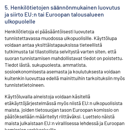
5. Henkilötietojen säännönmukainen luovutus
ja siirto EU:n tai Euroopan talousalueen
ulkopuolelle
Henkilötietoja ei pääsääntöisesti luovuteta
tunnistettavassa muodossa ulkopuolisille. Käyttölupa
voidaan antaa yksittäistapauksissa tieteellistä
tutkimusta tai tilastollista selvitystä varten siten, että
suoran tunnistamisen mahdollistavat tiedot on poistettu.
Tiedot iästä, sukupuolesta, ammatista,
sosioekonomisesta asemasta ja koulutuksesta voidaan
kuitenkin luovuttaa edellä mainittuihin tarkoituksiin myös
tunnistetietoineen.
Käyttöluvalla aineistoja voidaan käsitellä
etäkäyttöjärjestelmässä myös niistä EU:n ulkopuolisista
maista, joiden tietosuojan tason Euroopan komissio on
päätöksellään määritellyt riittäväksi. Luettelo näistä
maista julkaistaan EU:n virallisessa lehdessä ja Euroopan
komission verkkosivuilla.