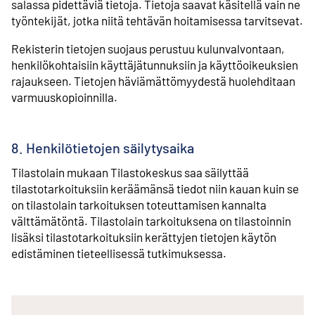
salassa pidettäviä tietoja. Tietoja saavat käsitellä vain ne
työntekijät, jotka niitä tehtävän hoitamisessa tarvitsevat.
Rekisterin tietojen suojaus perustuu kulunvalvontaan,
henkilökohtaisiin käyttäjätunnuksiin ja käyttöoikeuksien
rajaukseen. Tietojen häviämättömyydestä huolehditaan
varmuuskopioinnilla.
8. Henkilötietojen säilytysaika
Tilastolain mukaan Tilastokeskus saa säilyttää
tilastotarkoituksiin keräämänsä tiedot niin kauan kuin se
on tilastolain tarkoituksen toteuttamisen kannalta
välttämätöntä. Tilastolain tarkoituksena on tilastoinnin
lisäksi tilastotarkoituksiin kerättyjen tietojen käytön
edistäminen tieteellisessä tutkimuksessa.