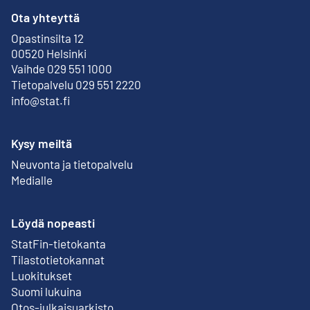
Ota yhteyttä
Opastinsilta 12
Ulkoinen linkki
00520 Helsinki
Vaihde 029 551 1000
Tietopalvelu 029 551 2220
info@stat.fi
Kysy meiltä
Neuvonta ja tietopalvelu
Medialle
Löydä nopeasti
StatFin-tietokanta
Ulkoinen linkki
Tilastotietokannat
Luokitukset
Suomi lukuina
Otos-julkaisuarkisto