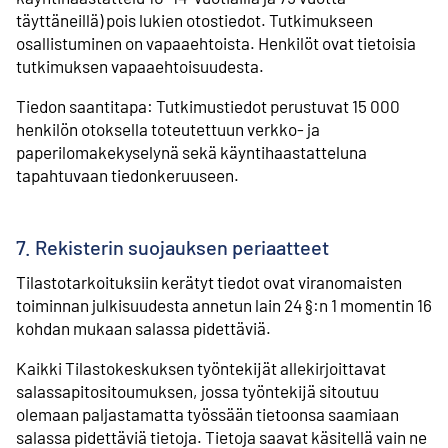
täyttäneillä) pois lukien otostiedot. Tutkimukseen
osallistuminen on vapaaehtoista. Henkilöt ovat tietoisia
tutkimuksen vapaaehtoisuudesta.
Tiedon saantitapa: Tutkimustiedot perustuvat 15 000
henkilön otoksella toteutettuun verkko- ja
paperilomakekyselynä sekä käyntihaastatteluna
tapahtuvaan tiedonkeruuseen.
7. Rekisterin suojauksen periaatteet
Tilastotarkoituksiin kerätyt tiedot ovat viranomaisten
toiminnan julkisuudesta annetun lain 24 §:n 1 momentin 16
kohdan mukaan salassa pidettäviä.
Kaikki Tilastokeskuksen työntekijät allekirjoittavat
salassapitositoumuksen, jossa työntekijä sitoutuu
olemaan paljastamatta työssään tietoonsa saamiaan
salassa pidettäviä tietoja. Tietoja saavat käsitellä vain ne