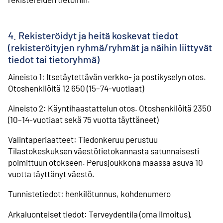
4. Rekisteröidyt ja heitä koskevat tiedot
(rekisteröityjen ryhmä/ryhmät ja näihin liittyvät
tiedot tai tietoryhmä)
Aineisto 1: Itsetäytettävän verkko- ja postikyselyn otos.
Otoshenkilöitä 12 650 (15–74-vuotiaat)
Aineisto 2: Käyntihaastattelun otos. Otoshenkilöitä 2350
(10–14-vuotiaat sekä 75 vuotta täyttäneet)
Valintaperiaatteet: Tiedonkeruu perustuu
Tilastokeskuksen väestötietokannasta satunnaisesti
poimittuun otokseen. Perusjoukkona maassa asuva 10
vuotta täyttänyt väestö.
Tunnistetiedot: henkilötunnus, kohdenumero
Arkaluonteiset tiedot: Terveydentila (oma ilmoitus),