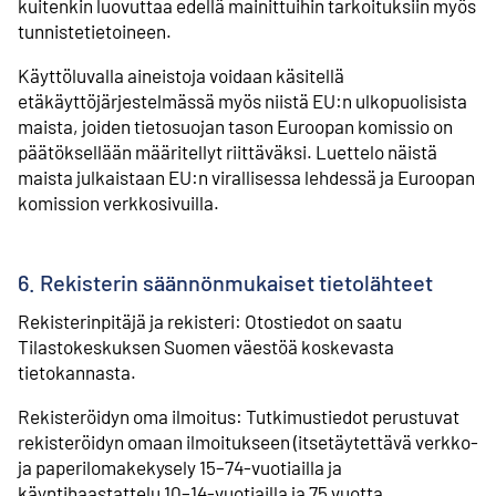
kuitenkin luovuttaa edellä mainittuihin tarkoituksiin myös
tunnistetietoineen.
Käyttöluvalla aineistoja voidaan käsitellä
etäkäyttöjärjestelmässä myös niistä EU:n ulkopuolisista
maista, joiden tietosuojan tason Euroopan komissio on
päätöksellään määritellyt riittäväksi. Luettelo näistä
maista julkaistaan EU:n virallisessa lehdessä ja Euroopan
komission verkkosivuilla.
6. Rekisterin säännönmukaiset tietolähteet
Rekisterinpitäjä ja rekisteri: Otostiedot on saatu
Tilastokeskuksen Suomen väestöä koskevasta
tietokannasta.
Rekisteröidyn oma ilmoitus: Tutkimustiedot perustuvat
rekisteröidyn omaan ilmoitukseen (itsetäytettävä verkko-
ja paperilomakekysely 15–74-vuotiailla ja
käyntihaastattelu 10–14-vuotiailla ja 75 vuotta