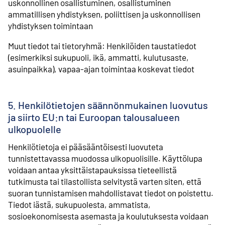
uskonnollinen osallistuminen, osallistuminen
ammatillisen yhdistyksen, poliittisen ja uskonnollisen
yhdistyksen toimintaan
Muut tiedot tai tietoryhmä: Henkilöiden taustatiedot
(esimerkiksi sukupuoli, ikä, ammatti, kulutusaste,
asuinpaikka), vapaa-ajan toimintaa koskevat tiedot
5. Henkilötietojen säännönmukainen luovutus
ja siirto EU:n tai Euroopan talousalueen
ulkopuolelle
Henkilötietoja ei pääsääntöisesti luovuteta
tunnistettavassa muodossa ulkopuolisille. Käyttölupa
voidaan antaa yksittäistapauksissa tieteellistä
tutkimusta tai tilastollista selvitystä varten siten, että
suoran tunnistamisen mahdollistavat tiedot on poistettu.
Tiedot iästä, sukupuolesta, ammatista,
sosioekonomisesta asemasta ja koulutuksesta voidaan