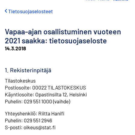
i
r
Tietosuojaselosteet
r
y
s
Vapaa-ajan osallistuminen vuoteen
i
s
2021 saakka: tietosuojaseloste
ä
14.3.2018
l
t
ö
ö
1. Rekisterinpitäjä
n
Tilastokeskus
Postiosoite: 00022 TILASTOKESKUS
Käyntiosoite: Opastinsilta 12, Helsinki
Puhelin: 029 551 1000 (vaihde)
Yhteyshenkilö: Riitta Hanifi
⁠Puhelin: 029 551 2946
⁠S-posti: oikeus@stat.fi