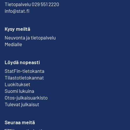
Tietopalvelu 029 551 2220
info@stat.fi
Kysy meiltä
Neuvonta ja tietopalvelu
Medialle
Löydä nopeasti
StatFin-tietokanta
Ulkoinen linkki
Tilastotietokannat
Luokitukset
Suomi lukuina
Otos-julkaisuarkisto
Ulkoinen linkki
Tulevat julkaisut
Seuraa meitä