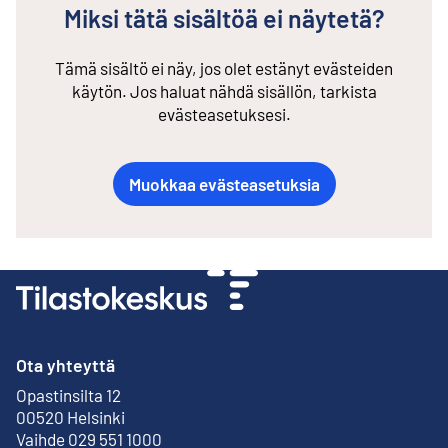
Miksi tätä sisältöä ei näytetä?
Tämä sisältö ei näy, jos olet estänyt evästeiden
käytön. Jos haluat nähdä sisällön, tarkista
evästeasetuksesi.
Muokkaa evästeasetuksia
Ota yhteyttä
Opastinsilta 12
Ulkoinen linkki
00520 Helsinki
Vaihde 029 551 1000