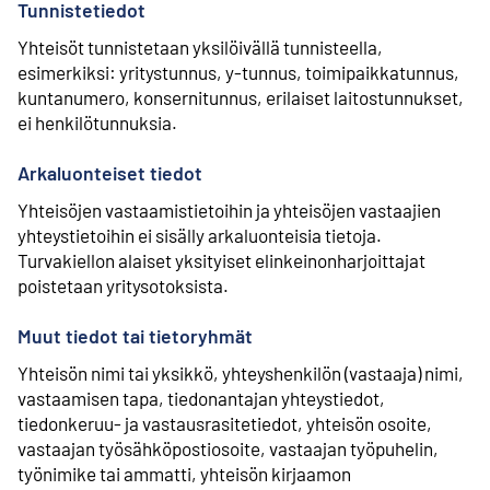
Tunnistetiedot
Yhteisöt tunnistetaan yksilöivällä tunnisteella,
esimerkiksi: yritystunnus, y-tunnus, toimipaikkatunnus,
kuntanumero, konsernitunnus, erilaiset laitostunnukset,
ei henkilötunnuksia.
Arkaluonteiset tiedot
Yhteisöjen vastaamistietoihin ja yhteisöjen vastaajien
yhteystietoihin ei sisälly arkaluonteisia tietoja.
Turvakiellon alaiset yksityiset elinkeinonharjoittajat
poistetaan yritysotoksista.
Muut tiedot tai tietoryhmät
Yhteisön nimi tai yksikkö, yhteyshenkilön (vastaaja) nimi,
vastaamisen tapa, tiedonantajan yhteystiedot,
tiedonkeruu- ja vastausrasitetiedot, yhteisön osoite,
vastaajan työsähköpostiosoite, vastaajan työpuhelin,
työnimike tai ammatti, yhteisön kirjaamon