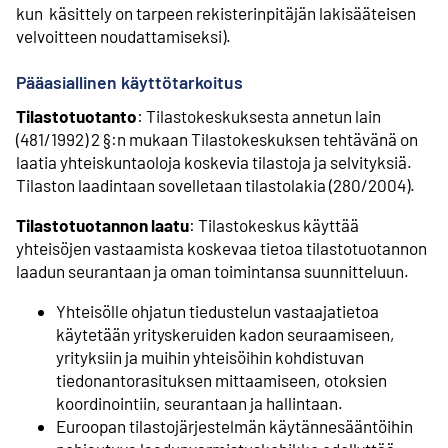
kun käsittely on tarpeen rekisterinpitäjän lakisääteisen
velvoitteen noudattamiseksi).
Pääasiallinen käyttötarkoitus
Tilastotuotanto
: Tilastokeskuksesta annetun lain
(481/1992) 2 §:n mukaan Tilastokeskuksen tehtävänä on
laatia yhteiskuntaoloja koskevia tilastoja ja selvityksiä.
Tilaston laadintaan sovelletaan tilastolakia (280/2004).
Tilastotuotannon laatu
: Tilastokeskus käyttää
yhteisöjen vastaamista koskevaa tietoa tilastotuotannon
laadun seurantaan ja oman toimintansa suunnitteluun.
Yhteisölle ohjatun tiedustelun vastaajatietoa
käytetään yrityskeruiden kadon seuraamiseen,
yrityksiin ja muihin yhteisöihin kohdistuvan
tiedonantorasituksen mittaamiseen, otoksien
koordinointiin, seurantaan ja hallintaan.
Euroopan tilastojärjestelmän käytännesääntöihin