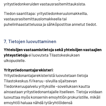
yritystiedonkeruiden vastausrasitemittauksista.
Tiedon saantitapa: yritystiedonkeruulomakkeilla,
vastausrasitemittauslomakkeella tai
puhelinhaastattelussa ja sähköpostitse annetut tiedot.
7. Tietojen luovuttaminen
Yhteisöjen vastaamistietoja sekä yhteisöjen vastaajien
yhteystietoja
ei luovuteta Tilastokeskuksen
ulkopuolelle.
Yritystiedonantajarekisteri
:
Yritystiedonantajarekisteristä luovutetaan tietoja
Tilastokeskus.fi/keruu -sivuilla sijaitsevan
Tiedonkeruupalvelu yrityksille -sovelluksen kautta
ainoastaan yritystiedonantajalle itselleen. Tietoja voidaan
luovuttaa myös konsernin emoyhtiön prokuristille, mikäli
emoyhtiö haluaa nähdä tytäryhtiöidensä