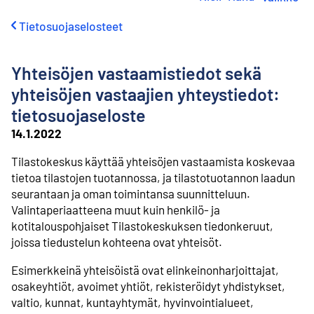
i
r
Tietosuojaselosteet
r
y
s
Yhteisöjen vastaamistiedot sekä
i
s
yhteisöjen vastaajien yhteystiedot:
ä
tietosuojaseloste
l
t
14.1.2022
ö
ö
Tilastokeskus käyttää yhteisöjen vastaamista koskevaa
n
tietoa tilastojen tuotannossa, ja tilastotuotannon laadun
seurantaan ja oman toimintansa suunnitteluun.
Valintaperiaatteena muut kuin henkilö- ja
kotitalouspohjaiset Tilastokeskuksen tiedonkeruut,
joissa tiedustelun kohteena ovat yhteisöt.
Esimerkkeinä yhteisöistä ovat elinkeinonharjoittajat,
osakeyhtiöt, avoimet yhtiöt, rekisteröidyt yhdistykset,
valtio, kunnat, kuntayhtymät, hyvinvointialueet,