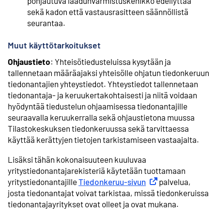
pohjautuva laadunvarmistuskehikko edellyttää
sekä kadon että vastausrasitteen säännöllistä
seurantaa.
Muut käyttötarkoitukset
Ohjaustieto
: Yhteisötiedusteluissa kysytään ja
tallennetaan määräajaksi yhteisölle ohjatun tiedonkeruun
tiedonantajien yhteystiedot. Yhteystiedot tallennetaan
tiedonantaja- ja keruukertakohtaisesti ja niitä voidaan
hyödyntää tiedustelun ohjaamisessa tiedonantajille
seuraavalla keruukerralla sekä ohjaustietona muussa
Tilastokeskuksen tiedonkeruussa sekä tarvittaessa
käyttää kerättyjen tietojen tarkistamiseen vastaajalta.
Lisäksi tähän kokonaisuuteen kuuluvaa
yritystiedonantajarekisteriä käytetään tuottamaan
yritystiedonantajille
Tiedonkeruu-sivun
Ulkoinen linkki
palvelua,
josta tiedonantajat voivat tarkistaa, missä tiedonkeruissa
tiedonantajayritykset ovat olleet ja ovat mukana.