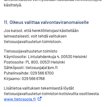
käsittelyä.
11. Oikeus valittaa valvontaviranomaiselle
Jos katsot, että henkilötietojasi käsitellään
lainvastaisesti, voit tehdä valituksen
tietosuojavaltuutetun toimistoon.
Tietosuojavaltuutetun toimisto
⁠Käyntiosoite: Lintulahdenkuja 4, 00530 Helsinki
⁠Postiosoite: PL 800, 00531 Helsinki
⁠Sähköposti: tietosuoja(at)om.fi
Puhelinvaihde: 029 566 6700
⁠Kirjaamo: 029 566 6768
Lisätietoa valituksen tekemisestä löydät
tietosuojavaltuutetun toimiston kotisivuilta osoitteesta
www.tietosuoja.fi
Ulkoinen linkki