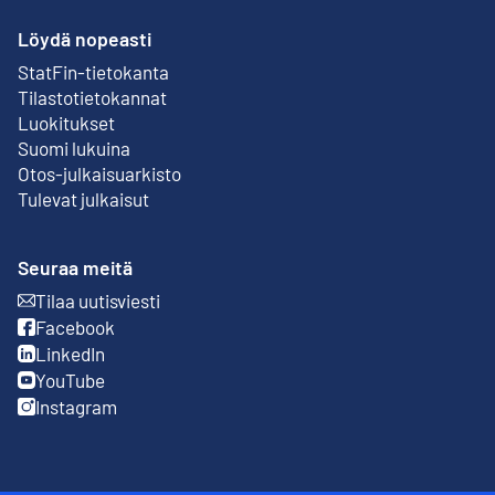
Löydä nopeasti
StatFin-tietokanta
Ulkoinen linkki
Tilastotietokannat
Luokitukset
Suomi lukuina
Otos-julkaisuarkisto
Ulkoinen linkki
Tulevat julkaisut
Seuraa meitä
Tilaa uutisviesti
Ulkoinen linkki
Facebook
Ulkoinen linkki
LinkedIn
Ulkoinen linkki
YouTube
Ulkoinen linkki
Instagram
Ulkoinen linkki