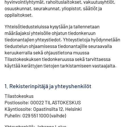
hyvinvointiyhtymät, rahoituslaitokset, vakuutusyhtiöt,
osuuskunnat, seurakunnat, yliopistot, säätiöt ja
oppilaitokset.
Yhteisötiedusteluissa kysytään ja tallennetaan
määräajaksi yhteisölle ohjatun tiedonkeruun
tiedonantajien yhteystiedot. Yhteystietoja hyödynnetään
tiedustelun ohjaamisessa tiedonantajille seuraavalla
keruukerralla sekä ohjaustietona muussa
Tilastokeskuksen tiedonkeruussa sekä tarvittaessa
käyttää kerättyjen tietojen tarkistamiseen vastaajalta.
1. Rekisterinpitäjä ja yhteyshenkilöt
Tilastokeskus
⁠Postiosoite: 00022 TILASTOKESKUS
⁠Käyntiosoite: Opastinsilta 12, Helsinki
⁠Puhelin: 029 551 1000 (vaihde)
Yhteyshenkilö: Johanna Leivo