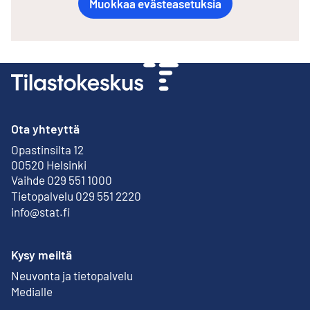
Muokkaa evästeasetuksia
Ota yhteyttä
Opastinsilta 12
Ulkoinen linkki
00520 Helsinki
Vaihde 029 551 1000
Tietopalvelu 029 551 2220
info@stat.fi
Kysy meiltä
Neuvonta ja tietopalvelu
Medialle