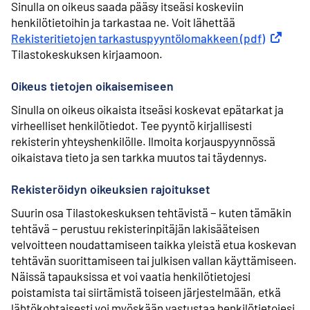
Sinulla on oikeus saada pääsy itseäsi koskeviin
henkilötietoihin ja tarkastaa ne. Voit lähettää
Rekisteritietojen tarkastuspyyntölomakkeen (pdf)
Ulkoinen 
Tilastokeskuksen kirjaamoon.
Oikeus tietojen oikaisemiseen
Sinulla on oikeus oikaista itseäsi koskevat epätarkat ja
virheelliset henkilötiedot. Tee pyyntö kirjallisesti
rekisterin yhteyshenkilölle. Ilmoita korjauspyynnössä
oikaistava tieto ja sen tarkka muutos tai täydennys.
Rekisteröidyn oikeuksien rajoitukset
Suurin osa Tilastokeskuksen tehtävistä − kuten tämäkin
tehtävä − perustuu rekisterinpitäjän lakisääteisen
velvoitteen noudattamiseen taikka yleistä etua koskevan
tehtävän suorittamiseen tai julkisen vallan käyttämiseen.
Näissä tapauksissa et voi vaatia henkilötietojesi
poistamista tai siirtämistä toiseen järjestelmään, etkä
lähtökohtaisesti voi myöskään vastustaa henkilötietojesi