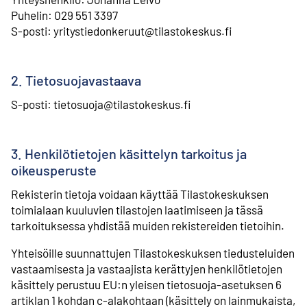
⁠Puhelin: 029 551 3397
⁠S-posti: yritystiedonkeruut@tilastokeskus.fi
2. Tietosuojavastaava
S-posti: tietosuoja@tilastokeskus.fi
3. Henkilötietojen käsittelyn tarkoitus ja
oikeusperuste
Rekisterin tietoja voidaan käyttää Tilastokeskuksen
toimialaan kuuluvien tilastojen laatimiseen ja tässä
tarkoituksessa yhdistää muiden rekistereiden tietoihin.
Yhteisöille suunnattujen Tilastokeskuksen tiedusteluiden
vastaamisesta ja vastaajista kerättyjen henkilötietojen
käsittely perustuu EU:n yleisen tietosuoja-asetuksen 6
artiklan 1 kohdan c-alakohtaan (käsittely on lainmukaista,