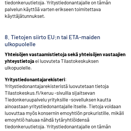
tiedonkeruutietoja. Yritystiedonantajalle on tämän
palvelun käyttöä varten erikseen toimitettava
käyttäjätunnukset.
8. Tietojen siirto EU:n tai ETA-maiden
ulkopuolelle
Yhteisöjen vastaamistietoja sekä yhteisöjen vastaajien
yhteystietoja
ei luovuteta Tilastokeskuksen
ulkopuolelle.
Yritystiedonantajarekisteri
:
Yritystiedonantajarekisteristä luovutetaan tietoja
Tilastokeskus.fi/keruu -sivuilla sijaitsevan
Tiedonkeruupalvelu yrityksille -sovelluksen kautta
ainoastaan yritystiedonantajalle itselle. Tietoja voidaan
luovuttaa myös konsernin emoyhtiön prokuristille, mikäli
emoyhtiö haluaa nähdä tytäryhtiöidensä
tiedonkeruutietoja. Yritystiedonantajalle on tämän