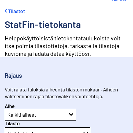
i
r
Tilastot
r
y
StatFin-tietokanta
s
i
s
Helppokäyttöisistä tietokantataulukoista voit
ä
itse poimia tilastotietoja, tarkastella tilastoja
l
kuvioina ja ladata dataa käyttöösi.
t
ö
ö
n
Rajaus
Voit rajata tuloksia aiheen ja tilaston mukaan. Aiheen
valitseminen rajaa tilastovalikon vaihtoehtoja.
Aihe
Kaikki aiheet
Tilasto