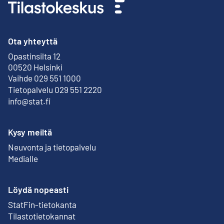
Ota yhteyttä
Opastinsilta 12
Ulkoinen linkki
00520 Helsinki
Vaihde 029 551 1000
Tietopalvelu 029 551 2220
info@stat.fi
Kysy meiltä
Neuvonta ja tietopalvelu
Medialle
Löydä nopeasti
StatFin-tietokanta
Ulkoinen linkki
Tilastotietokannat