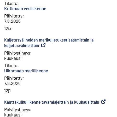
Tilasto
:
Kotimaan vesiliikenne
Päivitetty
:
7.8.2026
12ix
Kuljetusvälineiden merikuljetukset satamittain ja
kuljetusvälineittäin
(
Ulkoinen linkki
)
Päivitystiheys
:
kuukausi
Tilasto
:
Ulkomaan meriliikenne
Päivitetty
:
7.8.2026
12j1
Kauttakulkuliikenne tavaralajeittain ja kuukausittain
(
Ulkoinen 
Päivitystiheys
:
kuukausi