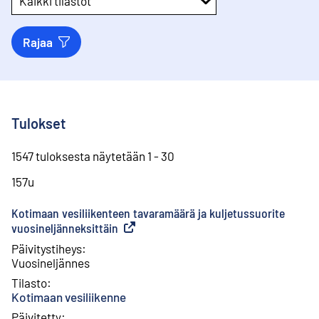
Kaikki tilastot
Rajaa
Tulokset
1547 tuloksesta näytetään 1 - 30
157u
Kotimaan vesiliikenteen tavaramäärä ja kuljetussuorite
vuosineljänneksittäin
(
Ulkoinen linkki
)
Päivitystiheys
:
Vuosineljännes
Tilasto
:
Kotimaan vesiliikenne
Päivitetty
: