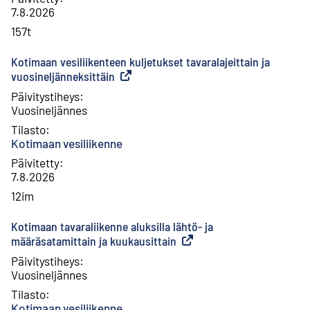
7.8.2026
157t
Kotimaan vesiliikenteen kuljetukset tavaralajeittain ja
vuosineljänneksittäin
(
Ulkoinen linkki
)
Päivitystiheys
:
Vuosineljännes
Tilasto
:
Kotimaan vesiliikenne
Päivitetty
:
7.8.2026
12im
Kotimaan tavaraliikenne aluksilla lähtö- ja
määräsatamittain ja kuukausittain
(
Ulkoinen linkki
)
Päivitystiheys
:
Vuosineljännes
Tilasto
:
Kotimaan vesiliikenne