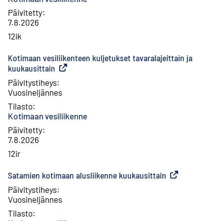
Päivitetty
:
7.8.2026
12ik
Kotimaan vesiliikenteen kuljetukset tavaralajeittain ja
kuukausittain
(
Ulkoinen linkki
)
Päivitystiheys
:
Vuosineljännes
Tilasto
:
Kotimaan vesiliikenne
Päivitetty
:
7.8.2026
12ir
Satamien kotimaan alusliikenne kuukausittain
(
Ulkoinen linkki
Päivitystiheys
:
Vuosineljännes
Tilasto
: