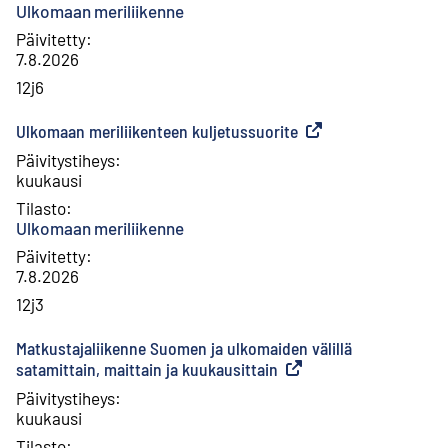
Ulkomaan meriliikenne
Päivitetty
:
7.8.2026
12j6
Ulkomaan meriliikenteen kuljetussuorite
(
Ulkoinen linkki
)
Päivitystiheys
:
kuukausi
Tilasto
:
Ulkomaan meriliikenne
Päivitetty
:
7.8.2026
12j3
Matkustajaliikenne Suomen ja ulkomaiden välillä
satamittain, maittain ja kuukausittain
(
Ulkoinen linkki
)
Päivitystiheys
:
kuukausi
Tilasto
: