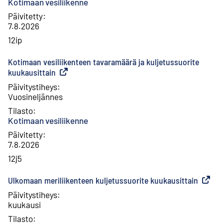
Kotimaan vesiliikenne
Päivitetty
:
7.8.2026
12ip
Kotimaan vesiliikenteen tavaramäärä ja kuljetussuorite
kuukausittain
(
Ulkoinen linkki
)
Päivitystiheys
:
Vuosineljännes
Tilasto
:
Kotimaan vesiliikenne
Päivitetty
:
7.8.2026
12j5
Ulkomaan meriliikenteen kuljetussuorite kuukausittain
(
Ulkoin
Päivitystiheys
:
kuukausi
Tilasto
: