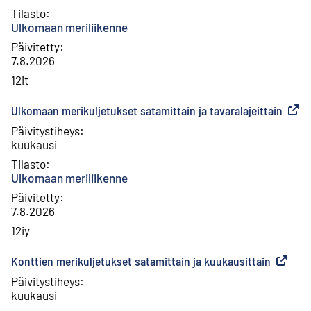
Tilasto
:
Ulkomaan meriliikenne
Päivitetty
:
7.8.2026
12it
Ulkomaan merikuljetukset satamittain ja tavaralajeittain
(
Ulkoi
Päivitystiheys
:
kuukausi
Tilasto
:
Ulkomaan meriliikenne
Päivitetty
:
7.8.2026
12iy
Konttien merikuljetukset satamittain ja kuukausittain
(
Ulkoine
Päivitystiheys
:
kuukausi