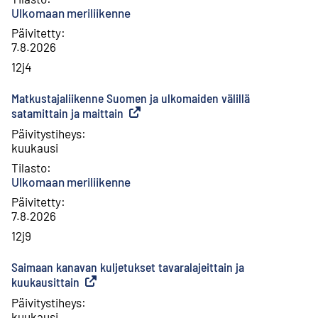
Ulkomaan meriliikenne
Päivitetty
:
7.8.2026
12j4
Matkustajaliikenne Suomen ja ulkomaiden välillä
satamittain ja maittain
(
Ulkoinen linkki
)
Päivitystiheys
:
kuukausi
Tilasto
:
Ulkomaan meriliikenne
Päivitetty
:
7.8.2026
12j9
Saimaan kanavan kuljetukset tavaralajeittain ja
kuukausittain
(
Ulkoinen linkki
)
Päivitystiheys
:
kuukausi