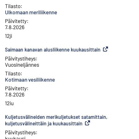
Tilasto
:
Ulkomaan meriliikenne
Päivitetty
:
7.8.2026
12ji
Saimaan kanavan alusliikenne kuukausittain
(
Ulkoinen linkki
)
Päivitystiheys
:
Vuosineljännes
Tilasto
:
Kotimaan vesiliikenne
Päivitetty
:
7.8.2026
12iu
Kuljetusvälineiden merikuljetukset satamittain,
kuljetusvälineittäin ja kuukausittain
(
Ulkoinen linkki
)
Päivitystiheys
:
kuukausi