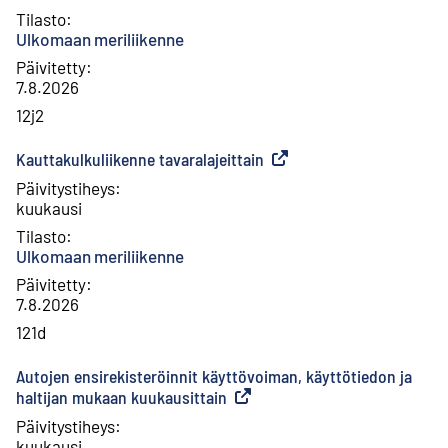
Tilasto
:
Ulkomaan meriliikenne
Päivitetty
:
7.8.2026
12j2
Kauttakulkuliikenne tavaralajeittain
(
Ulkoinen linkki
)
Päivitystiheys
:
kuukausi
Tilasto
:
Ulkomaan meriliikenne
Päivitetty
:
7.8.2026
121d
Autojen ensirekisteröinnit käyttövoiman, käyttötiedon ja
haltijan mukaan kuukausittain
(
Ulkoinen linkki
)
Päivitystiheys
:
kuukausi