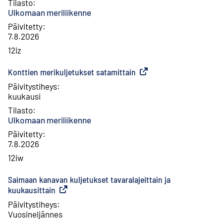
Tilasto
:
Ulkomaan meriliikenne
Päivitetty
:
7.8.2026
12iz
Konttien merikuljetukset satamittain
(
Ulkoinen linkki
)
Päivitystiheys
:
kuukausi
Tilasto
:
Ulkomaan meriliikenne
Päivitetty
:
7.8.2026
12iw
Saimaan kanavan kuljetukset tavaralajeittain ja
kuukausittain
(
Ulkoinen linkki
)
Päivitystiheys
:
Vuosineljännes