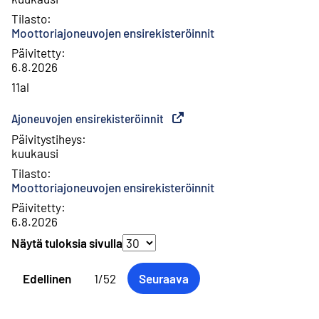
Tilasto
:
Moottoriajoneuvojen ensirekisteröinnit
Päivitetty
:
6.8.2026
11al
Ajoneuvojen ensirekisteröinnit
(
Ulkoinen linkki
)
Päivitystiheys
:
kuukausi
Tilasto
:
Moottoriajoneuvojen ensirekisteröinnit
Päivitetty
:
6.8.2026
Näytä tuloksia sivulla
Valinnan muuttaminen päivittää tulokset sivulla automaatti
Edellinen
1
/
52
Seuraava