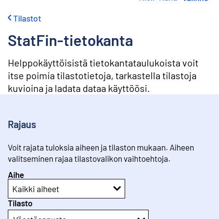
i
r
Tilastot
r
y
StatFin-tietokanta
s
i
s
Helppokäyttöisistä tietokantataulukoista voit
ä
itse poimia tilastotietoja, tarkastella tilastoja
l
kuvioina ja ladata dataa käyttöösi.
t
ö
ö
n
Rajaus
Voit rajata tuloksia aiheen ja tilaston mukaan. Aiheen
valitseminen rajaa tilastovalikon vaihtoehtoja.
Aihe
Kaikki aiheet
Tilasto