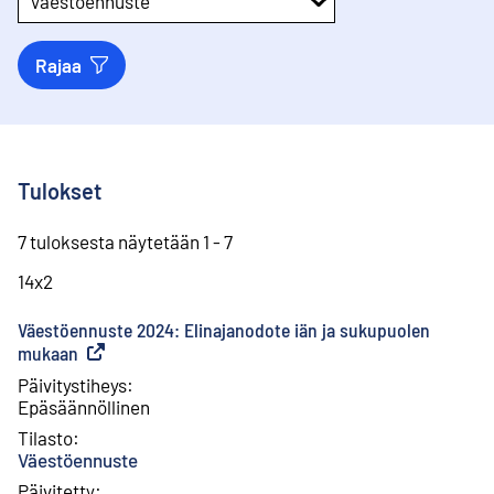
Väestöennuste
Rajaa
Tulokset
7 tuloksesta näytetään 1 - 7
14x2
Väestöennuste 2024: Elinajanodote iän ja sukupuolen
mukaan
(
Ulkoinen linkki
)
Päivitystiheys
:
Epäsäännöllinen
Tilasto
:
Väestöennuste
Päivitetty
: