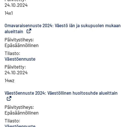
24.10.2024
14x1
Omavaraisennuste 2024: Väestö iän ja sukupuolen mukaan
alueittain
(
Ulkoinen linkki
)
Päivitystiheys
:
Epäsäännöllinen
Tilasto
:
Väestöennuste
Päivitetty
:
24.10.2024
14wz
Väestöennuste 2024: Väestöllinen huoltosuhde alueittain
(
Ulko
Päivitystiheys
:
Epäsäännöllinen
Tilasto
:
Väestöennuste