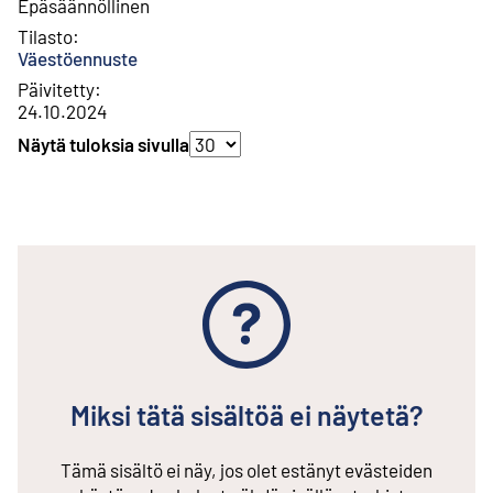
Epäsäännöllinen
Tilasto
:
Väestöennuste
Päivitetty
:
24.10.2024
Näytä tuloksia sivulla
Valinnan muuttaminen päivittää tulokset sivulla automaatti
Miksi tätä sisältöä ei näytetä?
Tämä sisältö ei näy, jos olet estänyt evästeiden