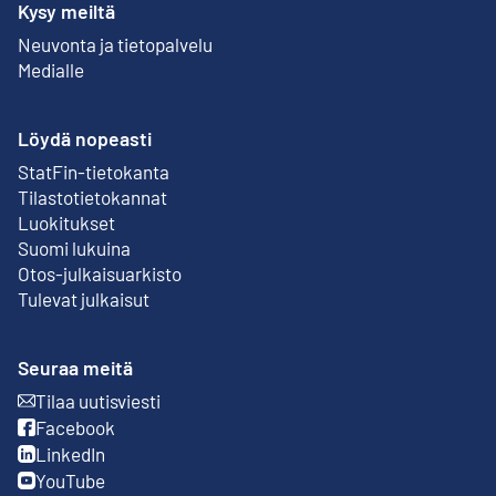
Kysy meiltä
Neuvonta ja tietopalvelu
Medialle
Löydä nopeasti
StatFin-tietokanta
Ulkoinen linkki
Tilastotietokannat
Luokitukset
Suomi lukuina
Otos-julkaisuarkisto
Ulkoinen linkki
Tulevat julkaisut
Seuraa meitä
Tilaa uutisviesti
Ulkoinen linkki
Facebook
Ulkoinen linkki
LinkedIn
Ulkoinen linkki
YouTube
Ulkoinen linkki