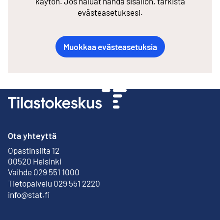
käytön. Jos haluat nähdä sisällön, tarkista
evästeasetuksesi.
Muokkaa evästeasetuksia
Ota yhteyttä
Opastinsilta 12
Ulkoinen linkki
00520 Helsinki
Vaihde 029 551 1000
Tietopalvelu 029 551 2220
info@stat.fi