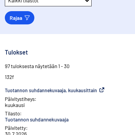
Kaikki tilastot
Rajaa
Tulokset
97 tuloksesta näytetään 1 - 30
132f
Tuotannon suhdannekuvaaja, kuukausittain
(
Ulkoinen linkki
)
Päivitystiheys
:
kuukausi
Tilasto
:
Tuotannon suhdannekuvaaja
Päivitetty
:
30.7.2026