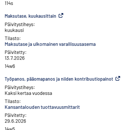
114s
Maksutase, kuukausittain
(
Ulkoinen linkki
)
Päivitystiheys
:
kuukausi
Tilasto
:
Maksutase ja ulkomainen varallisuusasema
Päivitetty
:
13.7.2026
14w6
Työpanos, pääomapanos ja niiden kontribuutiopainot
(
Ulkoine
Päivitystiheys
:
Kaksi kertaa vuodessa
Tilasto
:
Kansantalouden tuottavuusmittarit
Päivitetty
:
29.6.2026
14w5