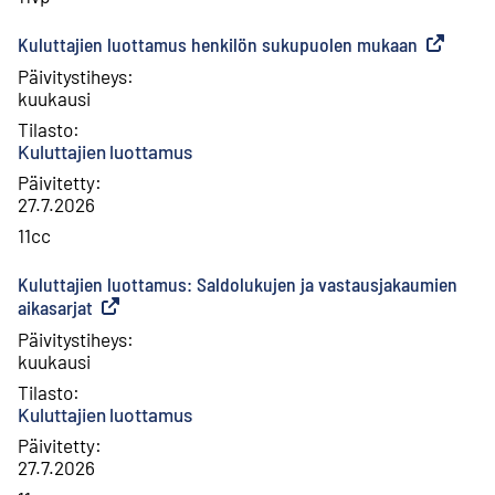
Kuluttajien luottamus henkilön sukupuolen mukaan
(
Ulkoinen 
Päivitystiheys
:
kuukausi
Tilasto
:
Kuluttajien luottamus
Päivitetty
:
27.7.2026
11cc
Kuluttajien luottamus: Saldolukujen ja vastausjakaumien
aikasarjat
(
Ulkoinen linkki
)
Päivitystiheys
:
kuukausi
Tilasto
:
Kuluttajien luottamus
Päivitetty
:
27.7.2026