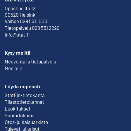
Opastinsilta 12
Ulkoinen linkki
00520 Helsinki
Vaihde 029 551 1000
Tietopalvelu 029 551 2220
info@stat.fi
Kysy meiltä
Neuvonta ja tietopalvelu
Medialle
Löydä nopeasti
StatFin-tietokanta
Ulkoinen linkki
Tilastotietokannat
Luokitukset
Suomi lukuina
Otos-julkaisuarkisto
Ulkoinen linkki
Tulevat julkaisut