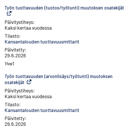
Työn tuottavuuden (tuotos/työtunti) muutoksen osatekijät
(
U
Päivitystiheys
:
Kaksi kertaa vuodessa
Tilasto
:
Kansantalouden tuottavuusmittarit
Päivitetty
:
29.6.2026
14w1
Työn tuottavuuden (arvonlisäys/työtunti) muutoksen
osatekijät
(
Ulkoinen linkki
)
Päivitystiheys
:
Kaksi kertaa vuodessa
Tilasto
:
Kansantalouden tuottavuusmittarit
Päivitetty
:
29.6.2026