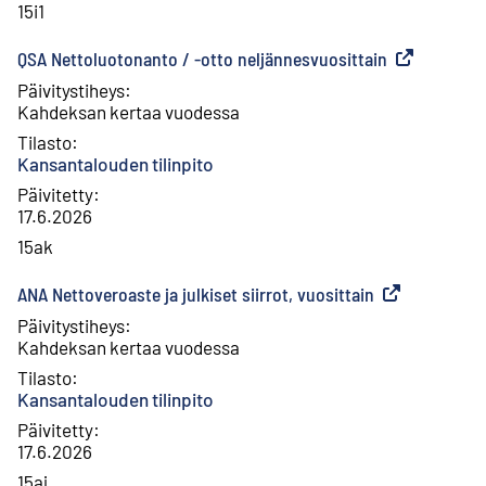
15i1
QSA Nettoluotonanto / -otto neljännesvuosittain
(
Ulkoinen lin
Päivitystiheys
:
Kahdeksan kertaa vuodessa
Tilasto
:
Kansantalouden tilinpito
Päivitetty
:
17.6.2026
15ak
ANA Nettoveroaste ja julkiset siirrot, vuosittain
(
Ulkoinen linkk
Päivitystiheys
:
Kahdeksan kertaa vuodessa
Tilasto
:
Kansantalouden tilinpito
Päivitetty
:
17.6.2026
15aj