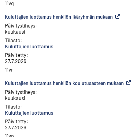
11vq
Kuluttajien luottamus henkilön ikäryhmän mukaan
(
Ulkoinen l
Päivitystiheys
:
kuukausi
Tilasto
:
Kuluttajien luottamus
Päivitetty
:
27.7.2026
11vr
Kuluttajien luottamus henkilön koulutusasteen mukaan
(
Ulkoi
Päivitystiheys
:
kuukausi
Tilasto
:
Kuluttajien luottamus
Päivitetty
:
27.7.2026
11vp