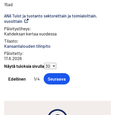
15ad
ANA Tulot ja tuotanto sektoreittain ja toimialoittain,
vuosittain
(
Ulkoinen linkki
)
Päivitystiheys
:
Kahdeksan kertaa vuodessa
Tilasto
:
Kansantalouden tilinpito
Päivitetty
:
17.6.2026
Näytä tuloksia sivulla
Valinnan muuttaminen päivittää tulokset sivulla automaatti
Edellinen
1
/
4
Seuraava