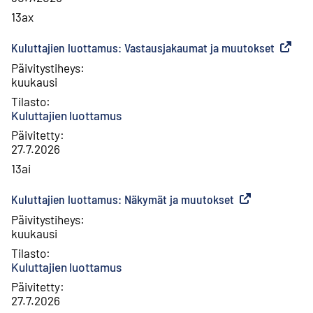
13ax
Kuluttajien luottamus: Vastausjakaumat ja muutokset
(
Ulkoine
Päivitystiheys
:
kuukausi
Tilasto
:
Kuluttajien luottamus
Päivitetty
:
27.7.2026
13ai
Kuluttajien luottamus: Näkymät ja muutokset
(
Ulkoinen linkki
)
Päivitystiheys
:
kuukausi
Tilasto
:
Kuluttajien luottamus
Päivitetty
:
27.7.2026