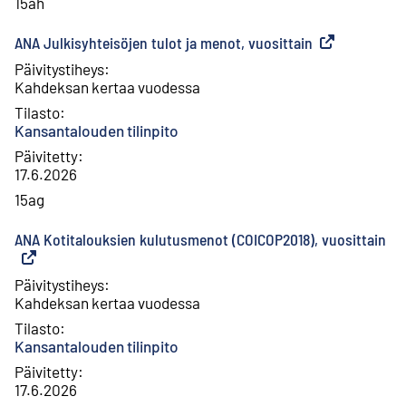
15ah
ANA Julkisyhteisöjen tulot ja menot, vuosittain
(
Ulkoinen linkk
Päivitystiheys
:
Kahdeksan kertaa vuodessa
Tilasto
:
Kansantalouden tilinpito
Päivitetty
:
17.6.2026
15ag
ANA Kotitalouksien kulutusmenot (COICOP2018), vuosittain
(
Ul
Päivitystiheys
:
Kahdeksan kertaa vuodessa
Tilasto
:
Kansantalouden tilinpito
Päivitetty
:
17.6.2026