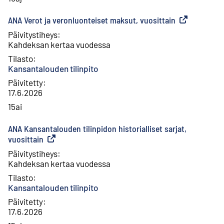
ANA Verot ja veronluonteiset maksut, vuosittain
(
Ulkoinen link
Päivitystiheys
:
Kahdeksan kertaa vuodessa
Tilasto
:
Kansantalouden tilinpito
Päivitetty
:
17.6.2026
15ai
ANA Kansantalouden tilinpidon historialliset sarjat,
vuosittain
(
Ulkoinen linkki
)
Päivitystiheys
:
Kahdeksan kertaa vuodessa
Tilasto
:
Kansantalouden tilinpito
Päivitetty
:
17.6.2026