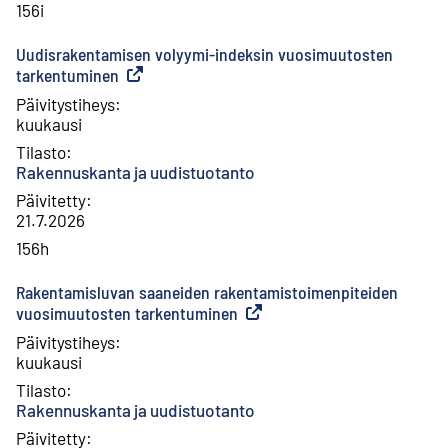
156i
Uudisrakentamisen volyymi-indeksin vuosimuutosten
tarkentuminen
(
Ulkoinen linkki
)
Päivitystiheys
:
kuukausi
Tilasto
:
Rakennuskanta ja uudistuotanto
Päivitetty
:
21.7.2026
156h
Rakentamisluvan saaneiden rakentamistoimenpiteiden
vuosimuutosten tarkentuminen
(
Ulkoinen linkki
)
Päivitystiheys
:
kuukausi
Tilasto
:
Rakennuskanta ja uudistuotanto
Päivitetty
: