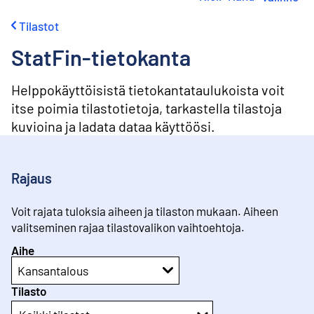
i
r
Tilastot
r
y
StatFin-tietokanta
s
i
s
Helppokäyttöisistä tietokantataulukoista voit
ä
itse poimia tilastotietoja, tarkastella tilastoja
l
kuvioina ja ladata dataa käyttöösi.
t
ö
ö
n
Rajaus
Voit rajata tuloksia aiheen ja tilaston mukaan. Aiheen
valitseminen rajaa tilastovalikon vaihtoehtoja.
Aihe
Kansantalous
Tilasto