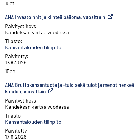
15af
ANA Investoinnit ja kiinteä pääoma, vuosittain
(
Ulkoinen linkki
Päivitystiheys
:
Kahdeksan kertaa vuodessa
Tilasto
:
Kansantalouden tilinpito
Päivitetty
:
17.6.2026
15ae
ANA Bruttokansantuote ja -tulo sekä tulot ja menot henkeä
kohden, vuosittain
(
Ulkoinen linkki
)
Päivitystiheys
:
Kahdeksan kertaa vuodessa
Tilasto
:
Kansantalouden tilinpito
Päivitetty
:
17.6.2026