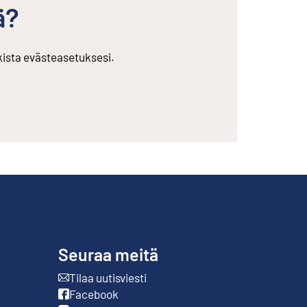
ä?
rkista evästeasetuksesi.
Seuraa meitä
Tilaa uutisviesti
Ulkoinen linkki
Facebook
Ulkoinen linkki