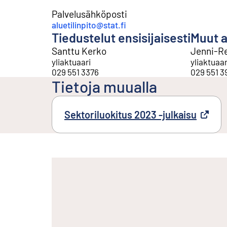
Palvelusähköposti
aluetilinpito@stat.fi
Tiedustelut ensisijaisesti
Muut a
Santtu Kerko
Jenni-R
yliaktuaari
yliaktuaar
029 551 3376
029 551 3
Tietoja muualla
Sektoriluokitus 2023 -julkaisu
Ulkoine