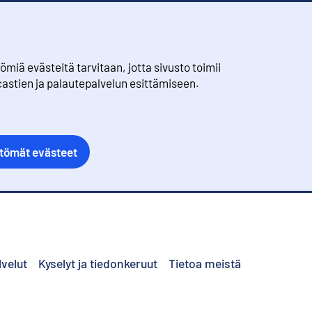
iä evästeitä tarvitaan, jotta sivusto toimii
castien ja palautepalvelun esittämiseen.
ttömät evästeet
lvelut
Kyselyt ja tiedonkeruut
Tietoa meistä