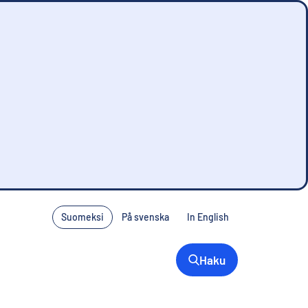
Suomeksi
På svenska
In English
Haku