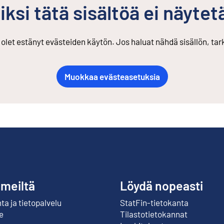
iksi tätä sisältöä ei näytet
s olet estänyt evästeiden käytön. Jos haluat nähdä sisällön, ta
Muokkaa evästeasetuksia
 meiltä
Löydä nopeasti
a ja tietopalvelu
StatFin-tietokanta
Ulkoinen linkki
e
Tilastotietokannat