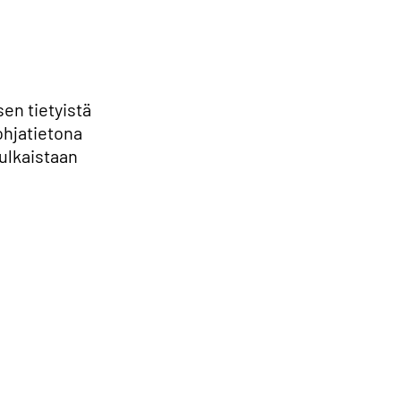
sen tietyistä
ohjatietona
ulkaistaan