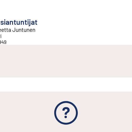
siantuntijat
eetta Juntunen
i
949
n linkki