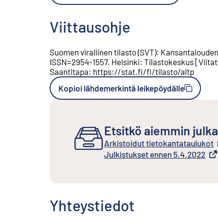
Viittausohje
Suomen virallinen tilasto (SVT)
:
Kansantalouden 
ISSN=
2954-1557
.
Helsinki
:
Tilastokeskus
[
Viita
Saantitapa
:
https://stat.fi/fi/tilasto/altp
Kopioi lähdemerkintä leikepöydälle
Etsitkö aiemmin julka
Arkistoidut tietokantataulukot
Ulkoinen linkki
Julkistukset ennen 5.4.2022
Ulkoinen linkki
Yhteystiedot