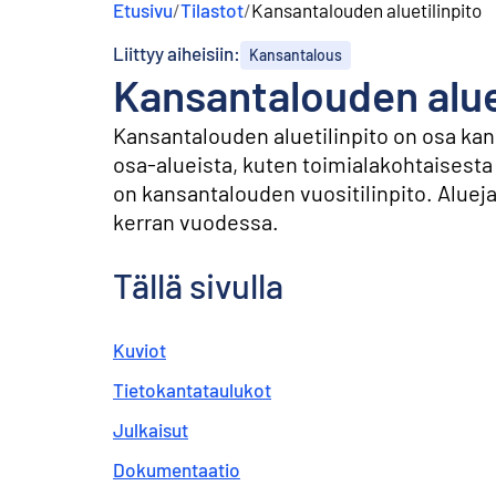
Etusivu
/
Tilastot
/
Kansantalouden aluetilinpito
s
ä
Liittyy aiheisiin:
Kansantalous
l
Kansantalouden alue
t
ö
ö
Kansantalouden aluetilinpito on osa kansa
n
osa-alueista, kuten toimialakohtaisesta 
on kansantalouden vuositilinpito. Aluej
kerran vuodessa.
Tällä sivulla
Kuviot
Tietokantataulukot
Julkaisut
Dokumentaatio