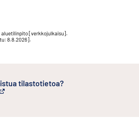
aluetilinpito
[
verkkojulkaisu
].
ttu
:
8.8.2026
].
istua tilastotietoa?