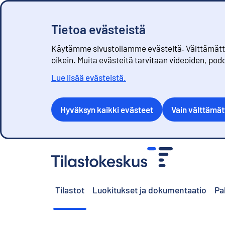
Tietoa evästeistä
Käytämme sivustollamme evästeitä. Välttämättöm
oikein. Muita evästeitä tarvitaan videoiden, pod
Lue lisää evästeistä.
Hyväksyn kaikki evästeet
Vain välttämä
S
i
i
r
Tilastot
Luokitukset ja dokumentaatio
Pa
r
y
s
i