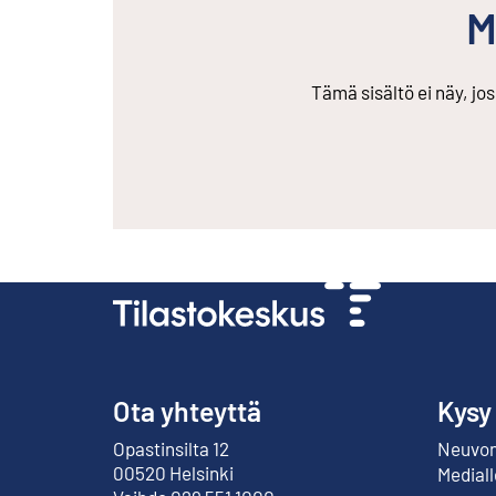
M
Tämä sisältö ei näy, jo
Ota yhteyttä
Kysy
Opastinsilta 12
Neuvont
Ulkoinen linkki
00520 Helsinki
Mediall