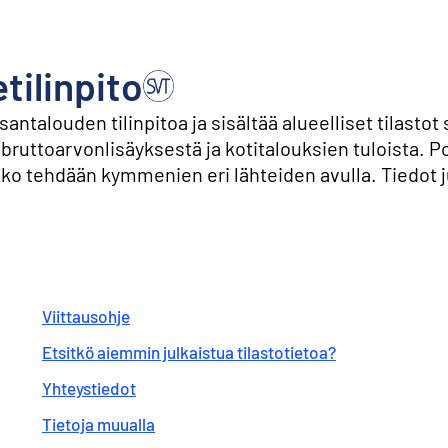
tilinpito
ntalouden tilinpitoa ja sisältää alueelliset tilastot 
bruttoarvonlisäyksestä ja kotitalouksien tuloista. P
ako tehdään kymmenien eri lähteiden avulla. Tiedot j
Viittausohje
Etsitkö aiemmin julkaistua tilastotietoa?
Yhteystiedot
Tietoja muualla