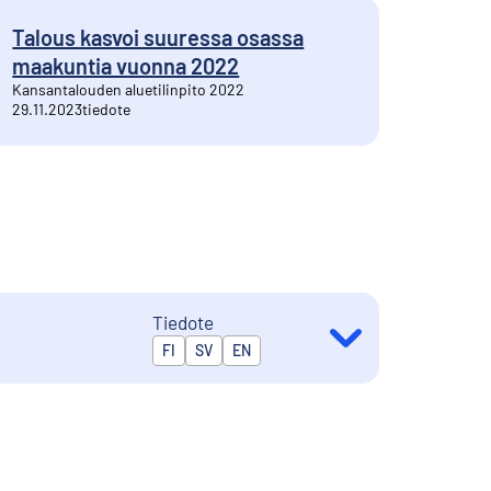
Talous kasvoi suuressa osassa
maakuntia vuonna 2022
Kansantalouden aluetilinpito 2022
29.11.2023
tiedote
Tiedote
Julkaistaan kielillä
FI
SV
EN