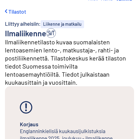
i
r
Tilastot
r
y
Liittyy aiheisiin:
Liikenne ja matkailu
s
Ilmaliikenne
i
s
Ilmaliikennetilasto kuvaa suomalaisten
ä
lentoasemien lento-, matkustaja-, rahti- ja
l
t
postiliikennettä. Tilastokeskus kerää tilaston
ö
tiedot Suomessa toimivilta
ö
lentoasemayhtiöiltä. Tiedot julkaistaan
n
kuukausittain ja vuosittain.
Korjaus
Englanninkielisiä kuukausijulkistuksia
ilmaliikenne 2025, joulukuu - ilmaliikenne