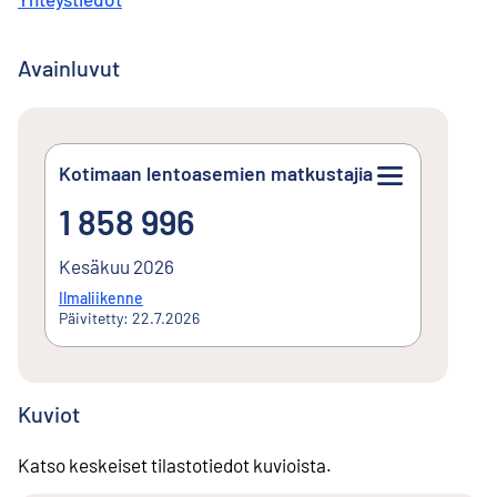
Avainluvut
Kotimaan lentoasemien matkustajia
1 858 996
1 858 996
Kesäkuu 2026
Ilmaliikenne
Päivitetty: 22.7.2026
Kuviot
Katso keskeiset tilastotiedot kuvioista.