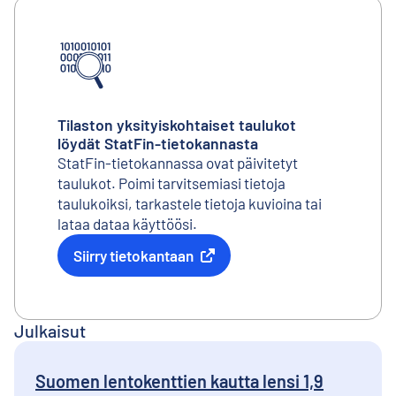
Tilaston yksityiskohtaiset taulukot
löydät StatFin-tietokannasta
StatFin-tietokannassa ovat päivitetyt
taulukot. Poimi tarvitsemiasi tietoja
taulukoiksi, tarkastele tietoja kuvioina tai
lataa dataa käyttöösi.
Siirry tietokantaan
Ulkoinen linkki
Julkaisut
Suomen lentokenttien kautta lensi 1,9