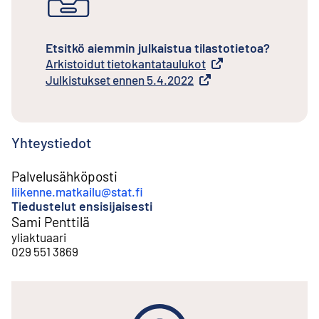
Etsitkö aiemmin julkaistua tilastotietoa?
Arkistoidut tietokantataulukot
Ulkoinen linkki
Julkistukset ennen 5.4.2022
Ulkoinen linkki
Yhteystiedot
Palvelusähköposti
liikenne.matkailu@stat.fi
Tiedustelut ensisijaisesti
Sami Penttilä
yliaktuaari
029 551 3869