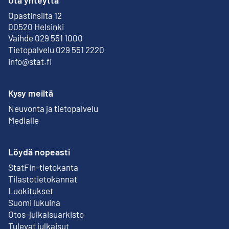
Ota yhteyttä
Opastinsilta 12
Ulkoinen linkki
00520 Helsinki
Vaihde 029 551 1000
Tietopalvelu 029 551 2220
info@stat.fi
Kysy meiltä
Neuvonta ja tietopalvelu
Medialle
Löydä nopeasti
StatFin-tietokanta
Ulkoinen linkki
Tilastotietokannat
Luokitukset
Suomi lukuina
Otos-julkaisuarkisto
Ulkoinen linkki
Tulevat julkaisut