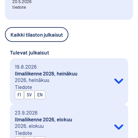
20.5.2026
tiedote
Kaikki tilaston julkaisut
Tulevat julkaisut
19.8.2026
Ilmaliikenne 2026, heinäkuu
2026, heinäkuu
Tiedote
Julkaistaan kielillä
FI
SV
EN
23.9.2026
Ilmaliikenne 2026, elokuu
2026, elokuu
Tiedote