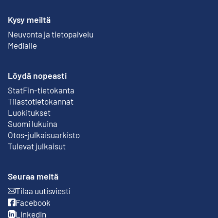
Kysy meiltä
Neuvonta ja tietopalvelu
Medialle
Löydä nopeasti
StatFin-tietokanta
Ulkoinen linkki
Tilastotietokannat
Luokitukset
Suomi lukuina
Otos-julkaisuarkisto
Ulkoinen linkki
Tulevat julkaisut
Seuraa meitä
Tilaa uutisviesti
Ulkoinen linkki
Facebook
Ulkoinen linkki
LinkedIn