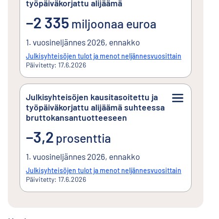
työpäiväkorjattu alijäämä
miinus2 335miljoonaa euroa
−2 335
miljoonaa euroa
1. vuosineljännes 2026, ennakko
Julkisyhteisöjen tulot ja menot neljännesvuosittain
Päivitetty: 17.6.2026
Julkisyhteisöjen kausitasoitettu ja
työpäiväkorjattu alijäämä suhteessa
bruttokansantuotteeseen
miinus3,2prosenttia
−3,2
prosenttia
1. vuosineljännes 2026, ennakko
Julkisyhteisöjen tulot ja menot neljännesvuosittain
Päivitetty: 17.6.2026