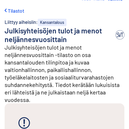
i
r
Tilastot
r
y
Liittyy aiheisiin:
Kansantalous
s
Julkisyhteisöjen tulot ja menot
i
s
neljännesvuosittain
ä
Julkisyhteisöjen tulot ja menot
l
t
neljännesvuosittain -tilasto on osa
ö
kansantalouden tilinpitoa ja kuvaa
ö
valtionhallinnon, paikallishallinnon,
n
työeläkelaitosten ja sosiaaliturvarahastojen
suhdannekehitystä. Tiedot kerätään lukuisista
eri lähteistä ja ne julkaistaan neljä kertaa
vuodessa.