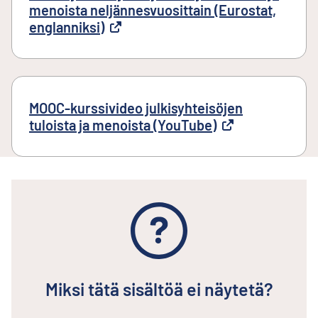
menoista neljännesvuosittain (Eurostat,
englanniksi)
Ulkoinen linkki
MOOC-kurssivideo julkisyhteisöjen
tuloista ja menoista (YouTube)
Ulkoinen linkki
Miksi tätä sisältöä ei näytetä?