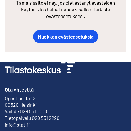
Tämä sisältö ei näy, jos olet estänyt evästeiden
käytön. Jos haluat nähdä sisällön, tarkista
evästeasetuksesi.
Muokkaa evästeasetuksia
Ota yhteyttä
Opastinsilta 12
Ulkoinen linkki
00520 Helsinki
Vaihde 029 551 1000
Tietopalvelu 029 551 2220
info@stat.fi