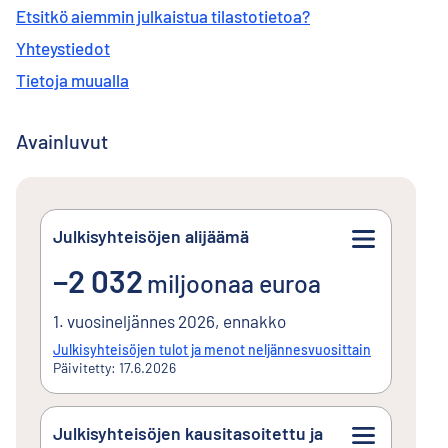
Etsitkö aiemmin julkaistua tilastotietoa?
Yhteystiedot
Tietoja muualla
Avainluvut
Julkisyhteisöjen alijäämä
miinus2 032miljoonaa euroa
−2 032
miljoonaa euroa
1. vuosineljännes 2026, ennakko
Julkisyhteisöjen tulot ja menot neljännesvuosittain
Päivitetty: 17.6.2026
Julkisyhteisöjen kausitasoitettu ja