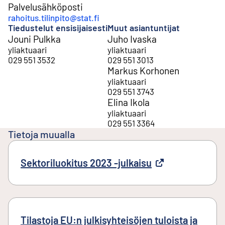
Palvelusähköposti
rahoitus.tilinpito@stat.fi
Tiedustelut ensisijaisesti
Muut asiantuntijat
Jouni Pulkka
Juho Ivaska
yliaktuaari
yliaktuaari
029 551 3532
029 551 3013
Markus Korhonen
yliaktuaari
029 551 3743
Elina Ikola
yliaktuaari
029 551 3364
Tietoja muualla
Sektoriluokitus 2023 -julkaisu
Ulkoinen linkki
Tilastoja EU:n julkisyhteisöjen tuloista ja