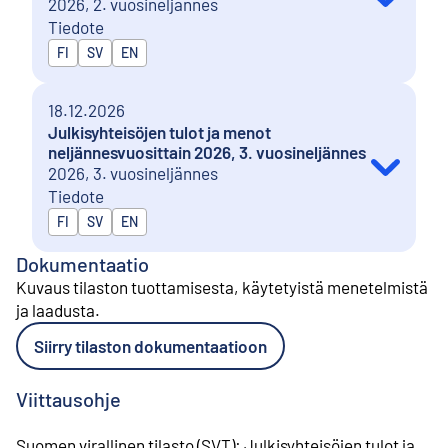
2026, 2. vuosineljännes
Tiedote
Julkaistaan kielillä
FI
SV
EN
18.12.2026
Julkisyhteisöjen tulot ja menot
neljännesvuosittain 2026, 3. vuosineljännes
2026, 3. vuosineljännes
Tiedote
Julkaistaan kielillä
FI
SV
EN
Dokumentaatio
Kuvaus tilaston tuottamisesta, käytetyistä menetelmistä
ja laadusta
.
Siirry tilaston dokumentaatioon
Viittausohje
Suomen virallinen tilasto (SVT)
:
Julkisyhteisöjen tulot ja