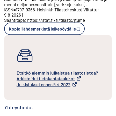
menot neljännesvuosittain
[
verkkojulkaisu
].
ISSN=
1797-9366
.
Helsinki
:
Tilastokeskus
[
Viitattu
:
9.8.2026
].
Saantitapa
:
https://stat.fi/fi/tilasto/jtume
Kopioi lähdemerkintä leikepöydälle
Etsitkö aiemmin julkaistua tilastotietoa?
Arkistoidut tietokantataulukot
Ulkoinen linkki
Julkistukset ennen 5.4.2022
Ulkoinen linkki
Yhteystiedot