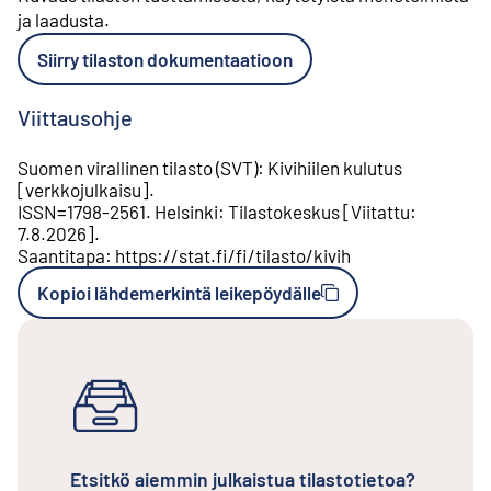
ja laadusta
.
Siirry tilaston dokumentaatioon
Viittausohje
Suomen virallinen tilasto (SVT)
:
Kivihiilen kulutus
[
verkkojulkaisu
].
ISSN=
1798-2561
.
Helsinki
:
Tilastokeskus
[
Viitattu
:
7.8.2026
].
Saantitapa
:
https://stat.fi/fi/tilasto/kivih
Kopioi lähdemerkintä leikepöydälle
Etsitkö aiemmin julkaistua tilastotietoa?