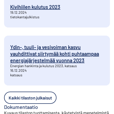
Kivihiilen kulutus 2023
19.12.2024
tietokantajulkistus
Ydin-, tuuli- ja vesivoiman kasvu
vauhdittivat siirtymää kohti puhtaampaa
energiajärjestelmää vuonna 2023
Energian hankinta ja kulutus 2023, katsaus
16.12.2024
katsaus
Kaikki tilaston julkaisut
Dokumentaatio
Kuvaus tilaston tuottamisesta, käytetyistä menetelmistä