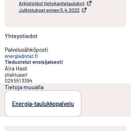
Arkistoidut tietokantataulukot
Ulkoinen linkki
Julkistukset ennen 5.4.2022
Ulkoinen linkki
Yhteystiedot
Palvelusähköposti
energia@stat.fi
Tiedustelut ensisijaisesti
Aira Hast
yliaktuaari
029 551 3394
Tietoja muualla
Energia-taulukkopalvelu