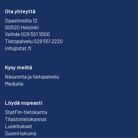
Ota yhteyttä
Opastinsilta 12
Ulkoinen linkki
00520 Helsinki
Vaihde 029 551 1000
Tietopalvelu 029 551 2220
info@stat.fi
Kysy meiltä
Neuvonta ja tietopalvelu
Medialle
Löydä nopeasti
StatFin-tietokanta
Ulkoinen linkki
Tilastotietokannat
Luokitukset
Suomi lukuina