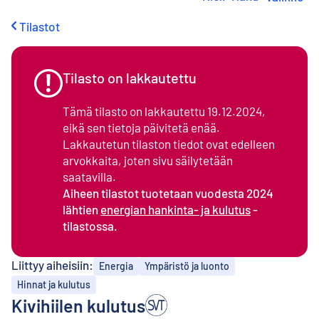
i
r
Tilastot
r
y
s
i
Tilasto on lakkautettu
s
ä
Tämä tilasto on lakkautettu 19.12.2024,
l
eikä sen tietoja päivitetä enää.
t
Lakkautetun tilaston tiedot ovat edelleen
ö
ö
arvokkaita, joten sivu säilytetään
n
saatavilla.
Aiheen tilastot tuotetaan vuodesta 2024
lähtien
energian hankinta- ja kulutus
-
tilastossa.
Liittyy aiheisiin:
Energia
Ympäristö ja luonto
Hinnat ja kulutus
Kivihiilen kulutus