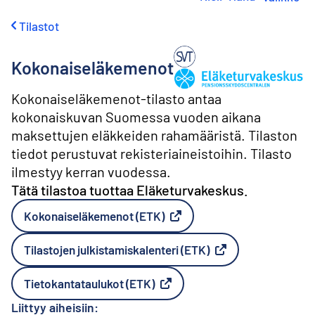
i
r
Tilastot
r
y
s
Kokonaiseläkemenot
i
Tuottaja: Eläketurvakeskus
s
Kokonaiseläkemenot-tilasto antaa
ä
l
kokonaiskuvan Suomessa vuoden aikana
t
maksettujen eläkkeiden rahamääristä. Tilaston
ö
tiedot perustuvat rekisteriaineistoihin. Tilasto
ö
ilmestyy kerran vuodessa.
n
Tätä tilastoa tuottaa Eläketurvakeskus.
Kokonaiseläkemenot (ETK)
Ulkoinen linkki
Tilastojen julkistamiskalenteri (ETK)
Ulkoinen linkki
Tietokantataulukot (ETK)
Ulkoinen linkki
Liittyy aiheisiin: