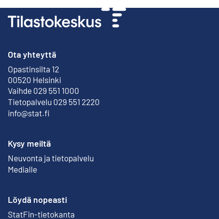
Ota yhteyttä
Opastinsilta 12
Ulkoinen linkki
00520 Helsinki
Vaihde 029 551 1000
Tietopalvelu 029 551 2220
info@stat.fi
Kysy meiltä
Neuvonta ja tietopalvelu
Medialle
Löydä nopeasti
StatFin-tietokanta