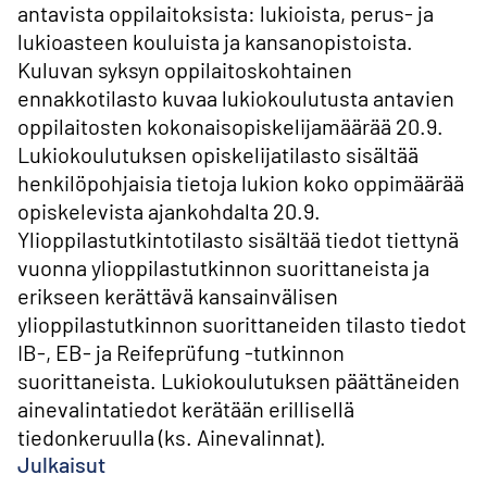
antavista oppilaitoksista: lukioista, perus- ja
lukioasteen kouluista ja kansanopistoista.
Kuluvan syksyn oppilaitoskohtainen
ennakkotilasto kuvaa lukiokoulutusta antavien
oppilaitosten kokonaisopiskelijamäärää 20.9.
Lukiokoulutuksen opiskelijatilasto sisältää
henkilöpohjaisia tietoja lukion koko oppimäärää
opiskelevista ajankohdalta 20.9.
Ylioppilastutkintotilasto sisältää tiedot tiettynä
vuonna ylioppilastutkinnon suorittaneista ja
erikseen kerättävä kansainvälisen
ylioppilastutkinnon suorittaneiden tilasto tiedot
IB-, EB- ja Reifeprüfung -tutkinnon
suorittaneista. Lukiokoulutuksen päättäneiden
ainevalintatiedot kerätään erillisellä
tiedonkeruulla (ks. Ainevalinnat).
Julkaisut