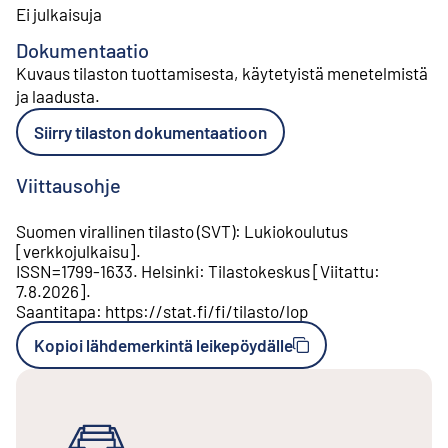
Ei julkaisuja
Dokumentaatio
Kuvaus tilaston tuottamisesta, käytetyistä menetelmistä
ja laadusta
.
Siirry tilaston dokumentaatioon
Viittausohje
Suomen virallinen tilasto (SVT)
:
Lukiokoulutus
[
verkkojulkaisu
].
ISSN=
1799-1633
.
Helsinki
:
Tilastokeskus
[
Viitattu
:
7.8.2026
].
Saantitapa
:
https://stat.fi/fi/tilasto/lop
Kopioi lähdemerkintä leikepöydälle