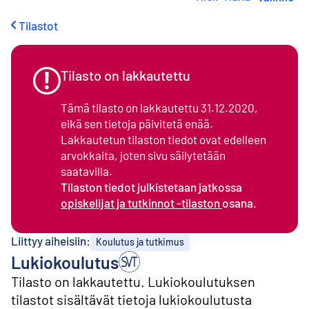
i
r
Tilastot
r
y
s
i
Tilasto on lakkautettu
s
ä
Tämä tilasto on lakkautettu 31.12.2020,
l
eikä sen tietoja päivitetä enää.
t
Lakkautetun tilaston tiedot ovat edelleen
ö
ö
arvokkaita, joten sivu säilytetään
n
saatavilla.
Tilaston tiedot julkistetaan jatkossa
opiskelijat ja tutkinnot -tilaston
osana.
Liittyy aiheisiin:
Koulutus ja tutkimus
Lukiokoulutus
Tilasto on lakkautettu. Lukiokoulutuksen
tilastot sisältävät tietoja lukiokoulutusta