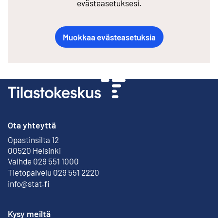
evästeasetuksesi.
Muokkaa evästeasetuksia
Ota yhteyttä
Opastinsilta 12
Ulkoinen linkki
00520 Helsinki
Vaihde 029 551 1000
Tietopalvelu 029 551 2220
info@stat.fi
Kysy meiltä