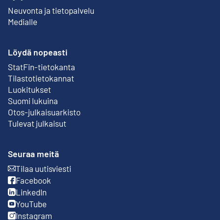
Neuvonta ja tietopalvelu
Medialle
Löydä nopeasti
StatFin-tietokanta
Ulkoinen linkki
Tilastotietokannat
Luokitukset
Suomi lukuina
Otos-julkaisuarkisto
Ulkoinen linkki
Tulevat julkaisut
Seuraa meitä
Tilaa uutisviesti
Ulkoinen linkki
Facebook
Ulkoinen linkki
LinkedIn
Ulkoinen linkki
YouTube
Ulkoinen linkki
Instagram