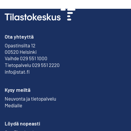
Ota yhteyttä
Opastinsilta 12
Ulkoinen linkki
00520 Helsinki
Vaihde 029 551 1000
Tietopalvelu 029 551 2220
info@stat.fi
Kysy meiltä
Neuvonta ja tietopalvelu
Medialle
Löydä nopeasti