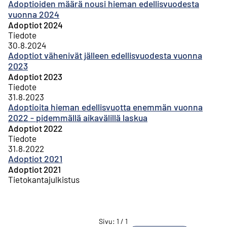
Adoptioiden määrä nousi hieman edellisvuodesta
vuonna 2024
Adoptiot 2024
Tiedote
30.8.2024
Adoptiot vähenivät jälleen edellisvuodesta vuonna
2023
Adoptiot 2023
Tiedote
31.8.2023
Adoptioita hieman edellisvuotta enemmän vuonna
2022 - pidemmällä aikavälillä laskua
Adoptiot 2022
Tiedote
31.8.2022
Adoptiot 2021
Adoptiot 2021
Tietokantajulkistus
Sivu
:
1
/
1
Siirry sivulle