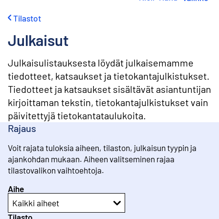
i
r
Tilastot
r
y
Julkaisut
s
i
s
Julkaisulistauksesta löydät julkaisemamme
ä
tiedotteet, katsaukset ja tietokantajulkistukset.
l
Tiedotteet ja katsaukset sisältävät asiantuntijan
t
ö
kirjoittaman tekstin, tietokantajulkistukset vain
ö
päivitettyjä tietokantataulukoita.
n
Rajaus
Voit rajata tuloksia aiheen, tilaston, julkaisun tyypin ja
ajankohdan mukaan. Aiheen valitseminen rajaa
tilastovalikon vaihtoehtoja.
Aihe
Kaikki aiheet
Tilasto