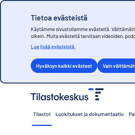
Tietoa evästeistä
Käytämme sivustollamme evästeitä. Välttämättöm
oikein. Muita evästeitä tarvitaan videoiden, pod
Lue lisää evästeistä.
Hyväksyn kaikki evästeet
Vain välttämä
S
i
i
r
Tilastot
Luokitukset ja dokumentaatio
Pa
r
y
s
i