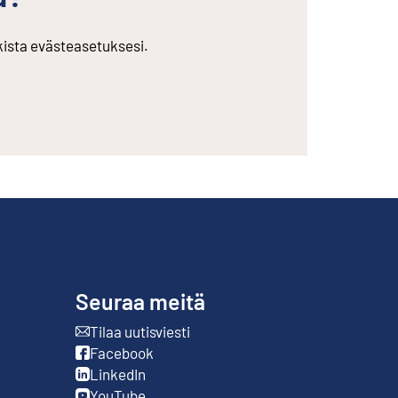
rkista evästeasetuksesi.
Seuraa meitä
Tilaa uutisviesti
Ulkoinen linkki
Facebook
Ulkoinen linkki
LinkedIn
Ulkoinen linkki
YouTube