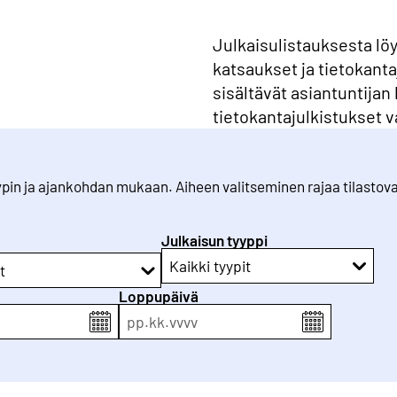
Julkaisulistauksesta lö
katsaukset ja tietokanta
sisältävät asiantuntijan 
tietokantajulkistukset v
tyypin ja ajankohdan mukaan. Aiheen valitseminen rajaa tilastov
Julkaisun tyyppi
Kaikki tyypit
t
Loppupäivä
pp
.
kk
.
vvvv