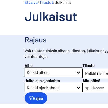
Etusivu
/
Tilastot
/
Julkaisut
s
ä
Julkaisut
l
t
ö
ö
n
Rajaus
Voit rajata tuloksia aiheen, tilaston, julkaisun 
vaihtoehtoja.
Aihe
Tilasto
Kaikki aiheet
Kaikki tilasto
Julkaisun ajankohta
Alkupäivä
pp
.
kk
.
vvvv
Kaikki ajankohdat
Rajaa