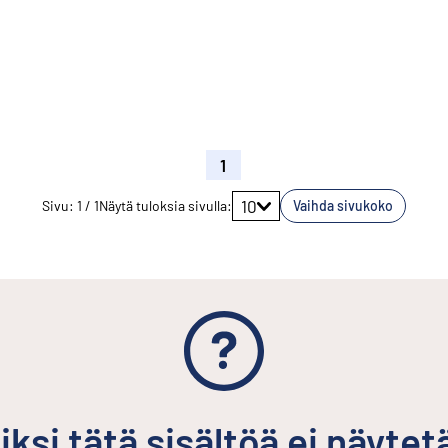
1
Siirry sivulle
10
Sivu
:
1
/
1
Näytä tuloksia sivulla
:
Vaihda sivukoko
iksi tätä sisältöä ei näytet