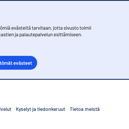
iä evästeitä tarvitaan, jotta sivusto toimii
castien ja palautepalvelun esittämiseen.
ttömät evästeet
lvelut
Kyselyt ja tiedonkeruut
Tietoa meistä