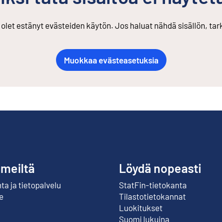
s olet estänyt evästeiden käytön. Jos haluat nähdä sisällön, ta
Muokkaa evästeasetuksia
 meiltä
Löydä nopeasti
a ja tietopalvelu
StatFin-tietokanta
Ulkoinen linkki
e
Tilastotietokannat
Luokitukset
Suomi lukuina