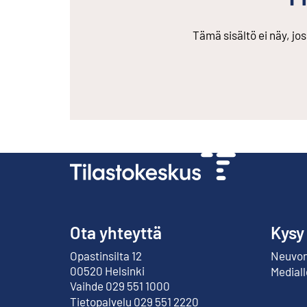
Tämä sisältö ei näy, jo
Ota yhteyttä
Kysy
Opastinsilta 12
Neuvont
Ulkoinen linkki
00520 Helsinki
Mediall
Vaihde 029 551 1000
Tietopalvelu 029 551 2220