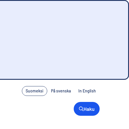
Suomeksi
På svenska
In English
Haku