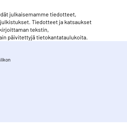
ydät julkaisemamme tiedotteet,
julkistukset. Tiedotteet ja katsaukset
kirjoittaman tekstin,
ain päivitettyjä tietokantataulukoita.
alikon