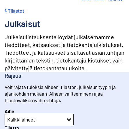
i
r
Tilastot
r
y
Julkaisut
s
i
s
Julkaisulistauksesta löydät julkaisemamme
ä
tiedotteet, katsaukset ja tietokantajulkistukset.
l
Tiedotteet ja katsaukset sisältävät asiantuntijan
t
ö
kirjoittaman tekstin, tietokantajulkistukset vain
ö
päivitettyjä tietokantataulukoita.
n
Rajaus
Voit rajata tuloksia aiheen, tilaston, julkaisun tyypin ja
ajankohdan mukaan. Aiheen valitseminen rajaa
tilastovalikon vaihtoehtoja.
Aihe
Kaikki aiheet
Tilasto