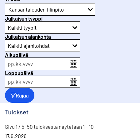
Kansantalouden tilinpito
Julkaisun tyyppi
Kaikki tyypit
Julkaisun ajankohta
Kaikki ajankohdat
Alkupäivä
pp
.
kk
.
vvvv
Loppupäivä
pp
.
kk
.
vvvv
Rajaa
Tulokset
Sivu 1 / 5, 50 tuloksesta näytetään 1 - 10
17.6.2026