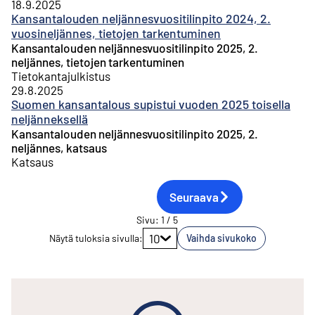
18.9.2025
Kansantalouden neljännesvuositilinpito 2024, 2.
vuosineljännes, tietojen tarkentuminen
Kansantalouden neljännesvuositilinpito 2025, 2.
neljännes, tietojen tarkentuminen
Tietokantajulkistus
29.8.2025
Suomen kansantalous supistui vuoden 2025 toisella
neljänneksellä
Kansantalouden neljännesvuositilinpito 2025, 2.
neljännes, katsaus
Katsaus
Seuraava
Sivu
:
1
/
5
Siirry sivulle
10
Näytä tuloksia sivulla
:
Vaihda sivukoko