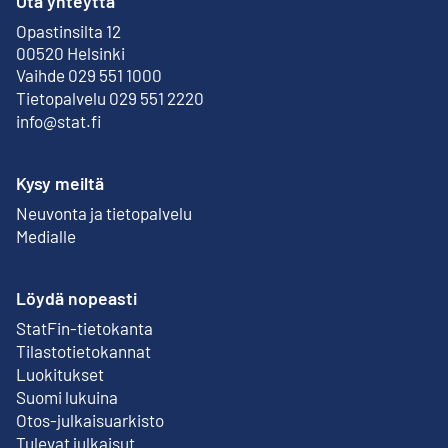
Ota yhteyttä
Opastinsilta 12
Ulkoinen linkki
00520 Helsinki
Vaihde 029 551 1000
Tietopalvelu 029 551 2220
info@stat.fi
Kysy meiltä
Neuvonta ja tietopalvelu
Medialle
Löydä nopeasti
StatFin-tietokanta
Ulkoinen linkki
Tilastotietokannat
Luokitukset
Suomi lukuina
Otos-julkaisuarkisto
Ulkoinen linkki
Tulevat julkaisut