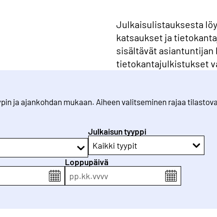
Julkaisulistauksesta lö
katsaukset ja tietokanta
sisältävät asiantuntijan 
tietokantajulkistukset v
tyypin ja ajankohdan mukaan. Aiheen valitseminen rajaa tilastov
Julkaisun tyyppi
Kaikki tyypit
Loppupäivä
pp
.
kk
.
vvvv