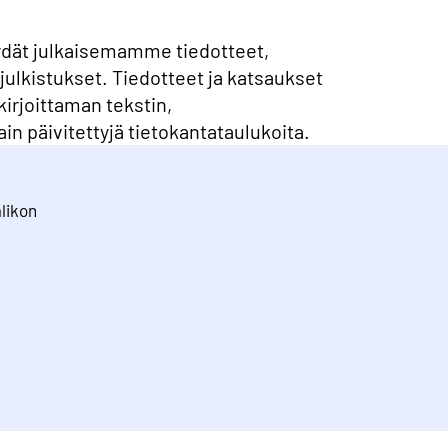
ydät julkaisemamme tiedotteet,
julkistukset. Tiedotteet ja katsaukset
kirjoittaman tekstin,
ain päivitettyjä tietokantataulukoita.
alikon