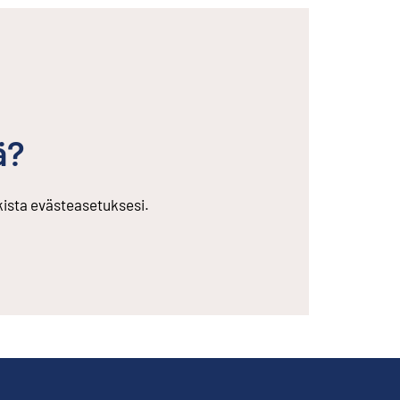
ä?
rkista evästeasetuksesi.