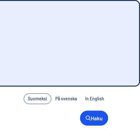
Suomeksi
På svenska
In English
Haku