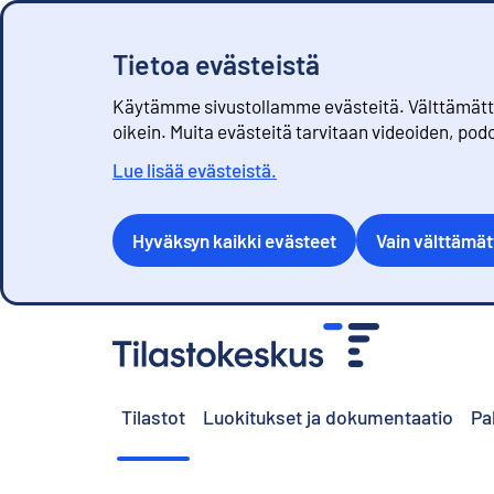
Tietoa evästeistä
Käytämme sivustollamme evästeitä. Välttämättöm
oikein. Muita evästeitä tarvitaan videoiden, pod
Lue lisää evästeistä.
Hyväksyn kaikki evästeet
Vain välttämä
S
i
i
r
Tilastot
Luokitukset ja dokumentaatio
Pa
r
y
s
i