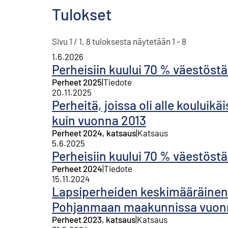
Tulokset
Sivu 1 / 1, 8 tuloksesta näytetään 1 - 8
1.6.2026
Perheisiin kuului 70 % väestöst
Perheet 2025
|
Tiedote
20.11.2025
Perheitä, joissa oli alle koului
kuin vuonna 2013
Perheet 2024, katsaus
|
Katsaus
5.6.2025
Perheisiin kuului 70 % väestöst
Perheet 2024
|
Tiedote
15.11.2024
Lapsiperheiden keskimääräinen l
Pohjanmaan maakunnissa vuon
Perheet 2023, katsaus
|
Katsaus