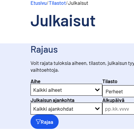
Etusivu
/
Tilastot
/
Julkaisut
s
ä
Julkaisut
l
t
ö
ö
n
Rajaus
Voit rajata tuloksia aiheen, tilaston, julkaisun 
vaihtoehtoja.
Aihe
Tilasto
Kaikki aiheet
Perheet
Julkaisun ajankohta
Alkupäivä
pp
.
kk
.
vvvv
Kaikki ajankohdat
Rajaa