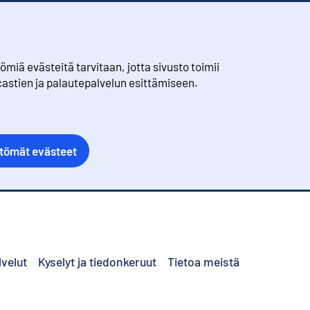
iä evästeitä tarvitaan, jotta sivusto toimii
castien ja palautepalvelun esittämiseen.
ttömät evästeet
lvelut
Kyselyt ja tiedonkeruut
Tietoa meistä