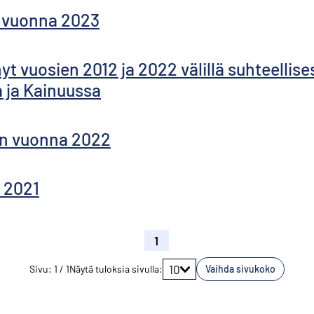
 vuonna 2023
 vuosien 2012 ja 2022 välillä suhteellises
 ja Kainuussa
en vuonna 2022
 2021
1
Siirry sivulle
10
Sivu
:
1
/
1
Näytä tuloksia sivulla
:
Vaihda sivukoko