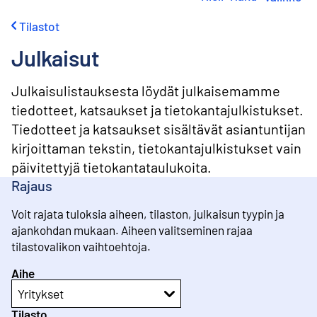
i
r
Tilastot
r
y
Julkaisut
s
i
s
Julkaisulistauksesta löydät julkaisemamme
ä
tiedotteet, katsaukset ja tietokantajulkistukset.
l
Tiedotteet ja katsaukset sisältävät asiantuntijan
t
ö
kirjoittaman tekstin, tietokantajulkistukset vain
ö
päivitettyjä tietokantataulukoita.
n
Rajaus
Voit rajata tuloksia aiheen, tilaston, julkaisun tyypin ja
ajankohdan mukaan. Aiheen valitseminen rajaa
tilastovalikon vaihtoehtoja.
Aihe
Yritykset
Tilasto