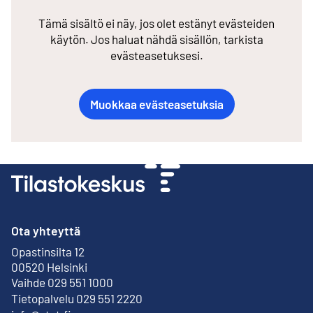
Tämä sisältö ei näy, jos olet estänyt evästeiden
käytön. Jos haluat nähdä sisällön, tarkista
evästeasetuksesi.
Muokkaa evästeasetuksia
Ota yhteyttä
Opastinsilta 12
Ulkoinen linkki
00520 Helsinki
Vaihde 029 551 1000
Tietopalvelu 029 551 2220