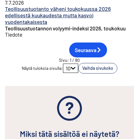
7.7.2026
Teollisuustuotanto väheni toukokuussa 2026
edellisestä kuukaudesta mutta kasvoi
vuodentakaisesta
Teollisuustuotannon volyymi-indeksi 2026, toukokuu
Tiedote
Seuraava
Sivu
:
1
/
80
Siirry sivulle
10
Näytä tuloksia sivulla
:
Vaihda sivukoko
Miksi tätä sisältöä ei näytetä?