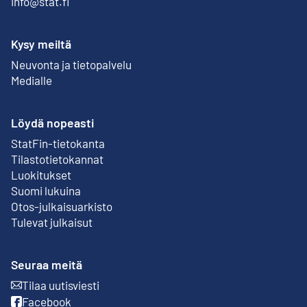
info@stat.fi
Kysy meiltä
Neuvonta ja tietopalvelu
Medialle
Löydä nopeasti
StatFin-tietokanta
Ulkoinen linkki
Tilastotietokannat
Luokitukset
Suomi lukuina
Otos-julkaisuarkisto
Ulkoinen linkki
Tulevat julkaisut
Seuraa meitä
Tilaa uutisviesti
Ulkoinen linkki
Facebook