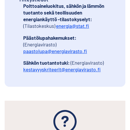
Polttoaineluokitus, sähkön ja lämmön
tuotanto sekä teollisuuden
energiankäyttö -tilastokyselyt:
(Tilastokeskus)
energia@stat.fi
Päästölupahakemukset:
(Energiavirasto)
paastolupa@energiavirasto.fi
Sähkön tuotantotuki:
(Energiavirasto)
kestavyyskriteerit@energiavirasto.fi