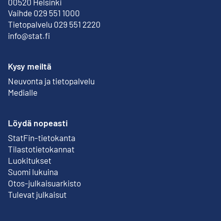
Ulkoinen linkki
00520 Helsinki
Vaihde 029 551 1000
Tietopalvelu 029 551 2220
info@stat.fi
Kysy meiltä
Neuvonta ja tietopalvelu
Medialle
Löydä nopeasti
StatFin-tietokanta
Ulkoinen linkki
Tilastotietokannat
Luokitukset
Suomi lukuina
Otos-julkaisuarkisto
Ulkoinen linkki
Tulevat julkaisut