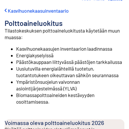
i
r
Kasvihuonekaasuinventaario
r
y
Polttoaineluokitus
s
i
Tilastokeskuksen polttoaineluokitusta käytetään muun
s
muassa:
ä
l
Kasvihuonekaasujen inventaarion laadinnassa
t
Energiakyselyissä
ö
Päästökauppaan liittyvässä päästöjen tarkkailussa
ö
Uusiutuvilla energialähteillä tuotetun,
n
tuotantotukeen oikeuttavan sähkön seurannassa
Ympäristönsuojelun valvonnan
asiointijärjestelmässä (YLVA)
Biomassapolttoaineiden kestävyyden
osoittamisessa.
Voimassa oleva polttoaineluokitus 2026