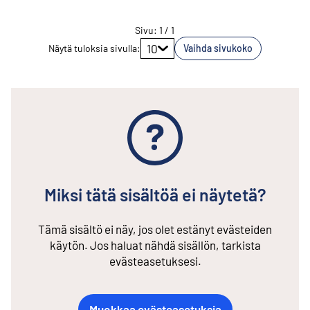
Sivu
:
1
/
1
Siirry sivulle
10
Näytä tuloksia sivulla
:
Vaihda sivukoko
Miksi tätä sisältöä ei näytetä?
Tämä sisältö ei näy, jos olet estänyt evästeiden
käytön. Jos haluat nähdä sisällön, tarkista
evästeasetuksesi.
Muokkaa evästeasetuksia