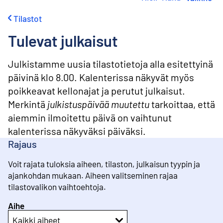
i
r
Tilastot
r
y
Tulevat julkaisut
s
i
s
Julkistamme uusia tilastotietoja alla esitettyinä
ä
päivinä klo 8.00. Kalenterissa näkyvät myös
l
poikkeavat kellonajat ja perutut julkaisut.
t
ö
Merkintä
julkistuspäivää muutettu
tarkoittaa, että
ö
aiemmin ilmoitettu päivä on vaihtunut
n
kalenterissa näkyväksi päiväksi.
Rajaus
Voit rajata tuloksia aiheen, tilaston, julkaisun tyypin ja
ajankohdan mukaan. Aiheen valitseminen rajaa
tilastovalikon vaihtoehtoja.
Aihe
Kaikki aiheet