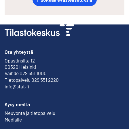
Ota yhteyttä
Opastinsilta 12
Ulkoinen linkki
00520 Helsinki
Vaihde 029 551 1000
Tietopalvelu 029 551 2220
info@stat.fi
Kysy meiltä
Neuvonta ja tietopalvelu
Medialle