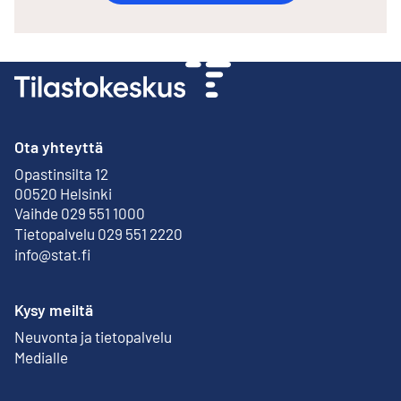
Ota yhteyttä
Opastinsilta 12
Ulkoinen linkki
00520 Helsinki
Vaihde 029 551 1000
Tietopalvelu 029 551 2220
info@stat.fi
Kysy meiltä
Neuvonta ja tietopalvelu
Medialle