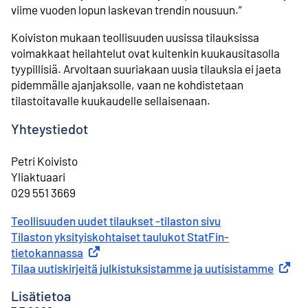
viime vuoden lopun laskevan trendin nousuun.”
Koiviston mukaan teollisuuden uusissa tilauksissa
voimakkaat heilahtelut ovat kuitenkin kuukausitasolla
tyypillisiä. Arvoltaan suuriakaan uusia tilauksia ei jaeta
pidemmälle ajanjaksolle, vaan ne kohdistetaan
tilastoitavalle kuukaudelle sellaisenaan.
Yhteystiedot
Petri Koivisto
⁠⁠Yliaktuaari
⁠⁠029 551 3669
Teollisuuden uudet tilaukset -tilaston sivu
⁠Tilaston yksityiskohtaiset taulukot StatFin-
tietokannassa
Ulkoinen linkki
⁠Tilaa uutiskirjeitä julkistuksistamme ja uutisistamme
Ulkoine
Lisätietoa