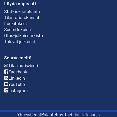
Löydä nopeasti
StatFin-tietokanta
Ulkoinen linkki
Tilastotietokannat
Luokitukset
Suomi lukuina
Otos-julkaisuarkisto
Ulkoinen linkki
Tulevat julkaisut
Seuraa meitä
Tilaa uutisviesti
Ulkoinen linkki
Facebook
Ulkoinen linkki
LinkedIn
Ulkoinen linkki
YouTube
Ulkoinen linkki
Instagram
Ulkoinen linkki
Yhteystiedot
Palaute
Käyttöehdot
Tietosuoja