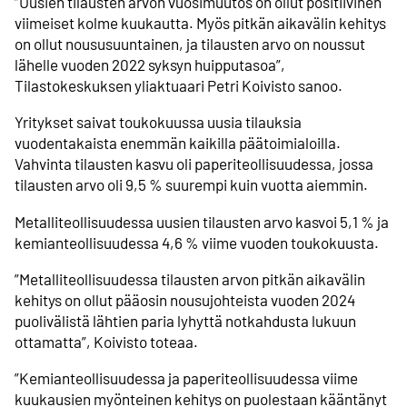
”Uusien tilausten arvon vuosimuutos on ollut positiivinen
viimeiset kolme kuukautta. Myös pitkän aikavälin kehitys
on ollut noususuuntainen, ja tilausten arvo on noussut
lähelle vuoden 2022 syksyn huipputasoa”,
Tilastokeskuksen yliaktuaari Petri Koivisto sanoo.
Yritykset saivat toukokuussa uusia tilauksia
vuodentakaista enemmän kaikilla päätoimialoilla.
Vahvinta tilausten kasvu oli paperiteollisuudessa, jossa
tilausten arvo oli 9,5 % suurempi kuin vuotta aiemmin.
Metalliteollisuudessa uusien tilausten arvo kasvoi 5,1 % ja
kemianteollisuudessa 4,6 % viime vuoden toukokuusta.
”Metalliteollisuudessa tilausten arvon pitkän aikavälin
kehitys on ollut pääosin nousujohteista vuoden 2024
puolivälistä lähtien paria lyhyttä notkahdusta lukuun
ottamatta”, Koivisto toteaa.
”Kemianteollisuudessa ja paperiteollisuudessa viime
kuukausien myönteinen kehitys on puolestaan kääntänyt