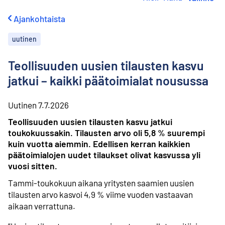
i
r
Ajankohtaista
r
y
uutinen
s
i
s
Teollisuuden uusien tilausten kasvu
ä
jatkui – kaikki päätoimialat nousussa
l
t
ö
Uutinen
7.7.2026
ö
Teollisuuden uusien tilausten kasvu jatkui
n
toukokuussakin. Tilausten arvo oli 5,8 % suurempi
kuin vuotta aiemmin. Edellisen kerran kaikkien
päätoimialojen uudet tilaukset olivat kasvussa yli
vuosi sitten.
Tammi-toukokuun aikana yritysten saamien uusien
tilausten arvo kasvoi 4,9 % viime vuoden vastaavan
aikaan verrattuna.