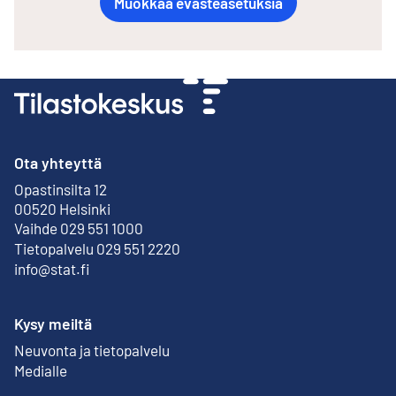
Muokkaa evästeasetuksia
Ota yhteyttä
Opastinsilta 12
Ulkoinen linkki
00520 Helsinki
Vaihde 029 551 1000
Tietopalvelu 029 551 2220
info@stat.fi
Kysy meiltä
Neuvonta ja tietopalvelu
Medialle