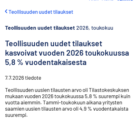
i
r
Teollisuuden uudet tilaukset
r
y
s
Teollisuuden uudet tilaukset
2026, toukokuu
i
s
Teollisuuden uudet tilaukset
ä
kasvoivat vuoden 2026 toukokuussa
l
t
5,8 % vuodentakaisesta
ö
ö
n
7.7.2026
tiedote
Teollisuuden uusien tilausten arvo oli Tilastokeskuksen
mukaan vuoden 2026 toukokuussa 5,8 % suurempi kuin
vuotta aiemmin. Tammi-toukokuun aikana yritysten
saamien uusien tilausten arvo oli 4,9 % vuodentakaista
suurempi.