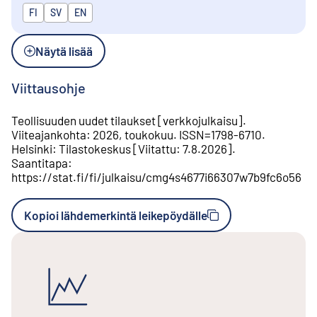
Julkaistaan kielillä
FI
SV
EN
Näytä lisää
Viittausohje
Teollisuuden uudet tilaukset
[
verkkojulkaisu
].
Viiteajankohta
:
2026, toukokuu
.
ISSN=
1798-6710
.
Helsinki
:
Tilastokeskus
[
Viitattu
:
7.8.2026
].
Saantitapa
:
https://stat.fi/fi/julkaisu/cmg4s4677i66307w7b9fc6o56
Kopioi lähdemerkintä leikepöydälle