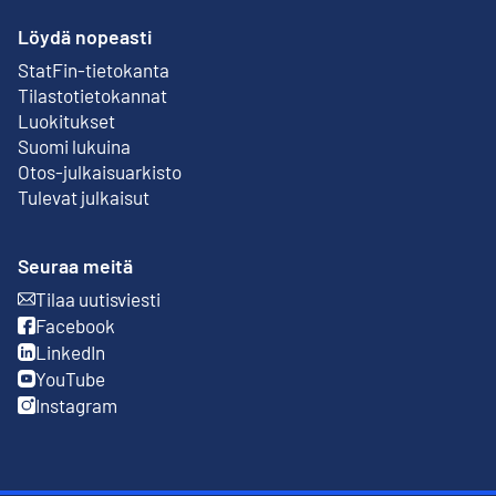
Löydä nopeasti
StatFin-tietokanta
Ulkoinen linkki
Tilastotietokannat
Luokitukset
Suomi lukuina
Otos-julkaisuarkisto
Ulkoinen linkki
Tulevat julkaisut
Seuraa meitä
Tilaa uutisviesti
Ulkoinen linkki
Facebook
Ulkoinen linkki
LinkedIn
Ulkoinen linkki
YouTube
Ulkoinen linkki
Instagram
Ulkoinen linkki