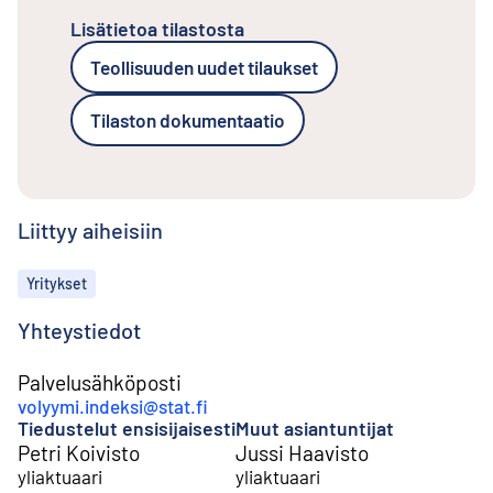
Lisätietoa tilastosta
Teollisuuden uudet tilaukset
Tilaston dokumentaatio
Liittyy aiheisiin
Aiheet
Yritykset
Yhteystiedot
Palvelusähköposti
volyymi.indeksi@stat.fi
Tiedustelut ensisijaisesti
Muut asiantuntijat
Petri Koivisto
Jussi Haavisto
yliaktuaari
yliaktuaari