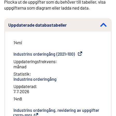
Plocka ut de uppgifter som du behöver till tabeller, visa
uppgifterna som diagram eller ladda ned data.
Uppdaterade databastabeller
14mi
Industrins orderingång (2021=100)
(
Extern länk
)
Uppdateringsfrekvens
:
månad
Statistik
:
Industrins orderingång
Uppdaterad
:
7.7.2026
14n8
Industrins orderingång, revidering av uppgifter
(2021=100)
(
Extern länk
)