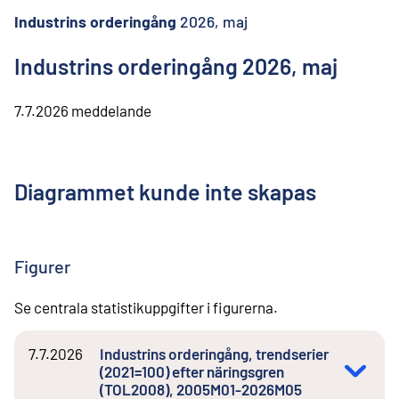
l
i
Industrins orderingång
2026, maj
n
n
Industrins orderingång 2026, maj
e
h
å
7.7.2026
meddelande
l
l
Diagrammet kunde inte skapas
Figurer
Se centrala statistikuppgifter i figurerna.
7.7.2026
Industrins orderingång, trendserier
(2021=100) efter näringsgren
(TOL2008), 2005M01-2026M05