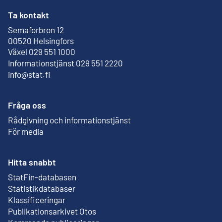
Ta kontakt
Semaforbron 12
Extern länk
00520 Helsingfors
Växel 029 551 1000
Informationstjänst 029 551 2220
info@stat.fi
Fråga oss
Rådgivning och informationstjänst
För media
Hitta snabbt
StatFin-databasen
Extern länk
Statistikdatabaser
Klassificeringar
Publikationsarkivet Otos
Extern länk