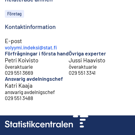
Ämnen
Företag
Kontaktinformation
E-post
volyymi.indeksi@stat.fi
Förfrågningar i första hand
Övriga experter
Petri Koivisto
Jussi Haavisto
överaktuarie
överaktuarie
029 551 3669
029 551 3341
Ansvarig avdelningschef
Katri Kaaja
ansvarig avdelnigschef
029 551 3488