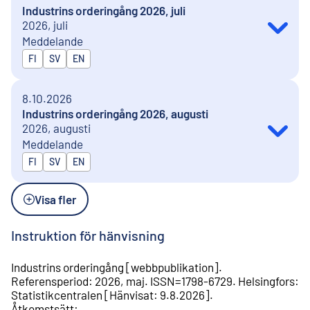
Industrins orderingång 2026, juli
2026, juli
Meddelande
Publiceras på
FI
SV
EN
8.10.2026
Industrins orderingång 2026, augusti
2026, augusti
Meddelande
Publiceras på
FI
SV
EN
Visa fler
Instruktion för hänvisning
Industrins orderingång
[
webbpublikation
].
Referensperiod
:
2026, maj
.
ISSN=
1798-6729
.
Helsingfors
:
Statistikcentralen
[
Hänvisat
:
9.8.2026
].
Åtkomstsätt
: