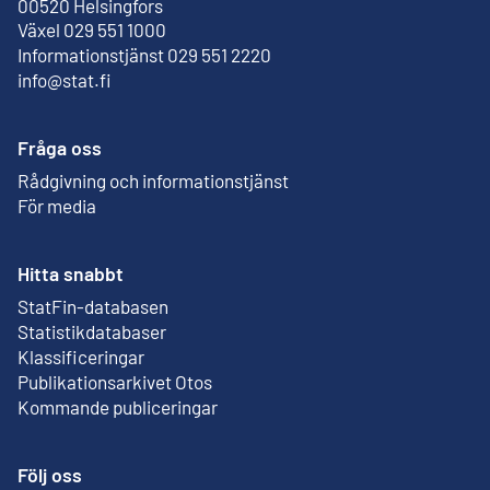
Extern länk
00520 Helsingfors
Växel 029 551 1000
Informationstjänst 029 551 2220
info@stat.fi
Fråga oss
Rådgivning och informationstjänst
För media
Hitta snabbt
StatFin-databasen
Extern länk
Statistikdatabaser
Klassificeringar
Publikationsarkivet Otos
Extern länk
Kommande publiceringar
Följ oss