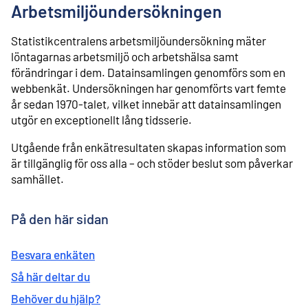
l
Arbetsmiljöundersökningen
i
n
Statistikcentralens arbetsmiljöundersökning mäter
n
e
löntagarnas arbetsmiljö och arbetshälsa samt
h
förändringar i dem. Datainsamlingen genomförs som en
å
webbenkät. Undersökningen har genomförts vart femte
l
år sedan 1970-talet, vilket innebär att datainsamlingen
l
utgör en exceptionellt lång tidsserie.
Utgående från enkätresultaten skapas information som
är tillgänglig för oss alla – och stöder beslut som påverkar
samhället.
På den här sidan
Besvara enkäten
Så här deltar du
Behöver du hjälp?