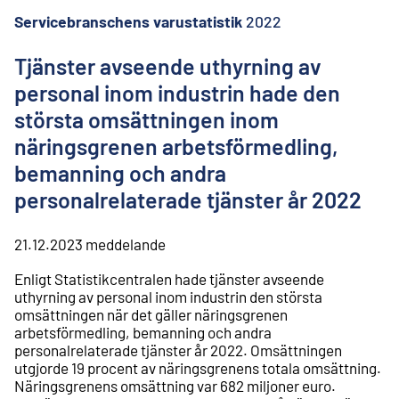
l
i
Servicebranschens varustatistik
2022
n
n
Tjänster avseende uthyrning av
e
personal inom industrin hade den
h
å
största omsättningen inom
l
näringsgrenen arbetsförmedling,
l
bemanning och andra
personalrelaterade tjänster år 2022
21.12.2023
meddelande
Enligt Statistikcentralen hade tjänster avseende
uthyrning av personal inom industrin den största
omsättningen när det gäller näringsgrenen
arbetsförmedling, bemanning och andra
personalrelaterade tjänster år 2022. Omsättningen
utgjorde 19 procent av näringsgrenens totala omsättning.
Näringsgrenens omsättning var 682 miljoner euro.