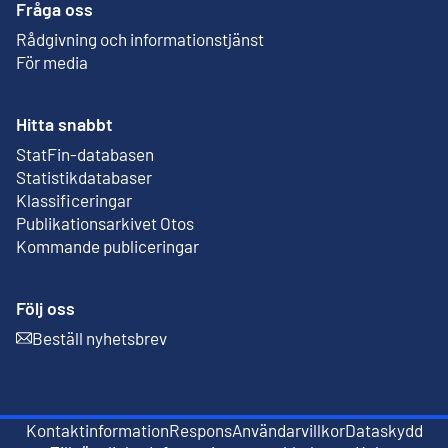
Fråga oss
Rådgivning och informationstjänst
För media
Hitta snabbt
StatFin-databasen
Extern länk
Statistikdatabaser
Klassificeringar
Publikationsarkivet Otos
Extern länk
Kommande publiceringar
Följ oss
Beställ nyhetsbrev
Extern länk
Kontaktinformation
Respons
Användarvillkor
Dataskydd
Extern länk
Extern länk