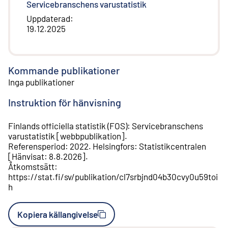
Servicebranschens varustatistik
Uppdaterad
:
19.12.2025
Kommande publikationer
Inga publikationer
Instruktion för hänvisning
Finlands officiella statistik (FOS)
:
Servicebranschens
varustatistik
[
webbpublikation
].
Referensperiod
:
2022
.
Helsingfors
:
Statistikcentralen
[
Hänvisat
:
8.8.2026
].
Åtkomstsätt
:
https://stat.fi/sv/publikation/cl7srbjnd04b30cvy0u59toi
h
Kopiera källangivelse