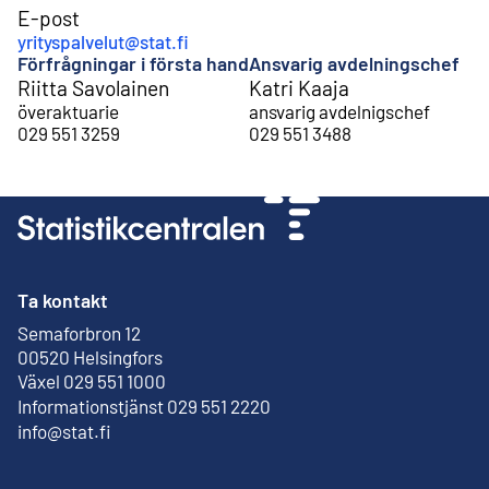
E-post
yrityspalvelut@stat.fi
Förfrågningar i första hand
Ansvarig avdelningschef
Riitta Savolainen
Katri Kaaja
överaktuarie
ansvarig avdelnigschef
029 551 3259
029 551 3488
Ta kontakt
Semaforbron 12
Extern länk
00520 Helsingfors
Växel 029 551 1000
Informationstjänst 029 551 2220
info@stat.fi