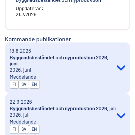
Uppdaterad
:
21.7.2026
Kommande publikationer
18.8.2026
Byggnadsbeståndet och nyproduktion 2026,
juni
2026, juni
Meddelande
Publiceras på
FI
SV
EN
22.9.2026
Byggnadsbeståndet och nyproduktion 2026, juli
2026, juli
Meddelande
Publiceras på
FI
SV
EN