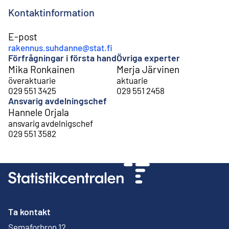
Kontaktinformation
E-post
rakennus.suhdanne@stat.fi
Förfrågningar i första hand
Övriga experter
Mika Ronkainen
Merja Järvinen
överaktuarie
aktuarie
029 551 3425
029 551 2458
Ansvarig avdelningschef
Hannele Orjala
ansvarig avdelnigschef
029 551 3582
Ta kontakt
Semaforbron 12