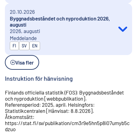
20.10.2026
Byggnadsbeståndet och nyproduktion 2026,
augusti
2026, augusti
Meddelande
Publiceras på
FI
SV
EN
Visa fler
Instruktion för hänvisning
Finlands officiella statistik (FOS)
:
Byggnadsbeståndet
och nyproduktion
[
webbpublikation
].
Referensperiod
:
2025, april
.
Helsingfors
:
Statistikcentralen
[
Hänvisat
:
8.8.2026
].
Åtkomstsätt
:
https://stat.fi/sv/publikation/cm3r9e5hn5p8i07umyb5c
dzuo