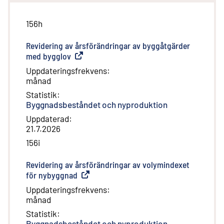
156h
Revidering av årsförändringar av byggåtgärder
med bygglov
(
Extern länk
)
Uppdateringsfrekvens
:
månad
Statistik
:
Byggnadsbeståndet och nyproduktion
Uppdaterad
:
21.7.2026
156i
Revidering av årsförändringar av volymindexet
för nybyggnad
(
Extern länk
)
Uppdateringsfrekvens
:
månad
Statistik
:
Byggnadsbeståndet och nyproduktion