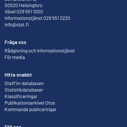
Extern länk
00520 Helsingfors
Växel 029 551 1000
Informationstjänst 029 551 2220
info@stat.fi
Fråga oss
Rådgivning och informationstjänst
För media
Hitta snabbt
StatFin-databasen
Extern länk
Statistikdatabaser
Klassificeringar
Publikationsarkivet Otos
Extern länk
Kommande publiceringar
Följ oss