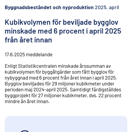
l
i
Byggnadsbeståndet och nyproduktion
2025, april
n
n
Kubikvolymen för beviljade bygglov
e
minskade med 6 procent i april 2025
h
å
från året innan
l
l
17.6.2025
meddelande
Enligt Statistikcentralen minskade årssumman av
kubikvolymen för byggåtgärder som fått bygglov för
nybyggnad med 6 procent från året innan i april 2025.
Bygglov beviljades för 29 miljoner kubikmeter under
perioden maj 2024-april 2025. Samtidigt färdigställdes
byggprojekt för 27 miljoner kubikmeter, dvs. 22 procent
mindre än året innan.