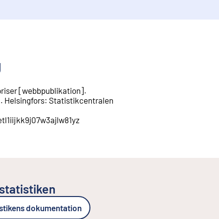
g
riser
[
webbpublikation
].
8
.
Helsingfors
:
Statistikcentralen
etl1iijkk9j07w3ajlw81yz
statistiken
istikens dokumentation