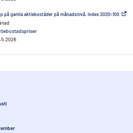
köp på gamla aktiebostäder på månadsnivå, index 2020=100
(
Exter
ånad
tiebostadspriser
.5.2026
sti
ptember