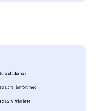
tora städerna i
ed 1,3 % jämfört med
d 1,2 % från året