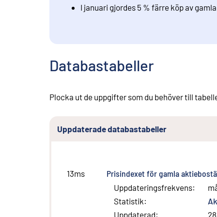
I januari gjordes 5 % färre köp av gaml
Databastabeller
Plocka ut de uppgifter som du behöver till tabell
Uppdaterade databastabeller
Prisindexet för gamla aktiebostä
13ms
Uppdateringsfrekvens
:
m
Statistik
:
Ak
Uppdaterad
:
28