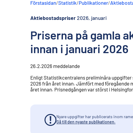
Förstasidan
/
Statistik
/
Publikationer
/
Aktiebost
n
e
h
Aktiebostadspriser
2026, januari
å
l
Priserna på gamla a
l
innan i januari 2026
26.2.2026
meddelande
Enligt Statistikcentralens preliminära uppgifter
2026 från året innan. Jämfört med föregående må
året innan. Prisnedgången var störst i Helsingfors
Nyare uppgifter har publicerats inom ramen
Gå till den nyaste publikationen.