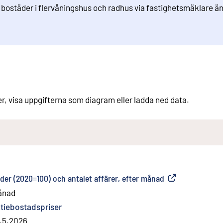
a bostäder i flervåningshus och radhus via fastighetsmäklare än
er, visa uppgifterna som diagram eller ladda ned data.
der (2020=100) och antalet affärer, efter månad
(
Extern länk
)
ånad
tiebostadspriser
.5.2026