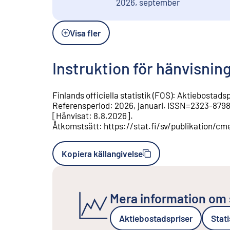
2026, september
Visa fler
Instruktion för hänvisnin
Finlands officiella statistik (FOS)
:
Aktiebostadsp
Referensperiod
:
2026, januari
.
ISSN=
2323-879
[
Hänvisat
:
8.8.2026
].
Åtkomstsätt
:
https://stat.fi/sv/publikation/cm
Kopiera källangivelse
Mera information om 
Aktiebostadspriser
Stat