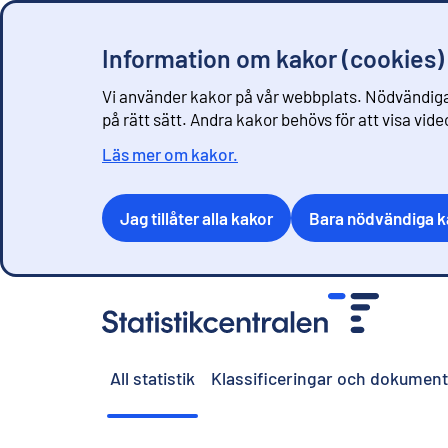
Information om kakor (cookies)
Vi använder kakor på vår webbplats. Nödvändiga
på rätt sätt. Andra kakor behövs för att visa vid
Läs mer om kakor.
Jag tillåter alla kakor
Bara nödvändiga k
G
å
t
i
All statistik
Klassificeringar och dokument
l
l
i
n