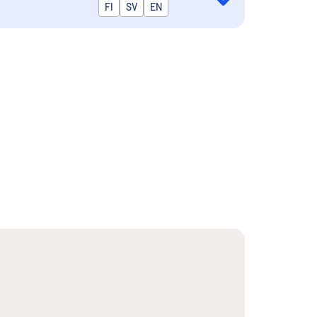
Publiceras på
FI
SV
EN