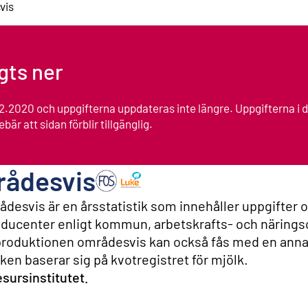
vis
agts ner
.12.2020 och uppgifterna uppdateras inte längre. Uppgifterna i 
bär att sidan förblir tillgänglig.
rådesvis
Producent: Naturresursinstitutet
desvis är en årsstatistik som innehåller uppgifter 
ducenter enligt kommun, arbetskrafts- och närings
roduktionen områdesvis kan också fås med en ann
ken baserar sig på kvotregistret för mjölk.
sursinstitutet.