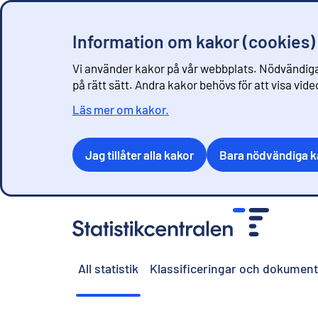
Information om kakor (cookies)
Vi använder kakor på vår webbplats. Nödvändiga
på rätt sätt. Andra kakor behövs för att visa vid
Läs mer om kakor.
Jag tillåter alla kakor
Bara nödvändiga k
G
å
t
i
All statistik
Klassificeringar och dokument
l
l
i
n