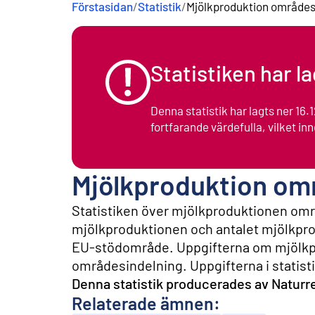
Förstasidan
/
Statistik
/
Mjölkproduktion områdes
n
e
h
å
l
Statistiken har l
l
Denna statistik har lagts ner 16
fortfarande värdefulla, vilket inne
Mjölkproduktion om
Statistiken över mjölkproduktionen områ
mjölkproduktionen och antalet mjölkpro
EU-stödområde. Uppgifterna om mjölkp
områdesindelning. Uppgifterna i statisti
Denna statistik producerades av Naturre
Relaterade ämnen: