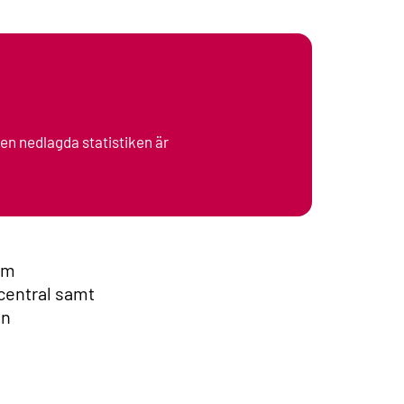
den nedlagda statistiken är
om
central samt
an