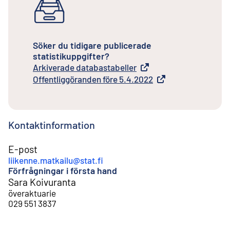
Söker du tidigare publicerade
statistikuppgifter?
Arkiverade databastabeller
Extern länk
Offentliggöranden före 5.4.2022
Extern länk
Kontaktinformation
E-post
liikenne.matkailu@stat.fi
Förfrågningar i första hand
Sara Koivuranta
överaktuarie
029 551 3837