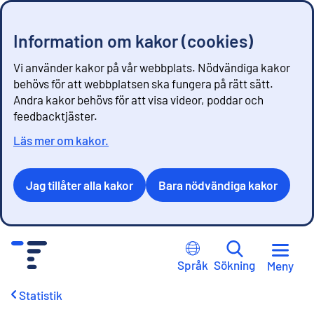
Information om kakor (cookies)
Vi använder kakor på vår webbplats. Nödvändiga kakor
behövs för att webbplatsen ska fungera på rätt sätt.
Andra kakor behövs för att visa videor, poddar och
feedbacktjäster.
Läs mer om kakor.
Jag tillåter alla kakor
Bara nödvändiga kakor
G
å
Språk
Sökning
Meny
t
i
Statistik
l