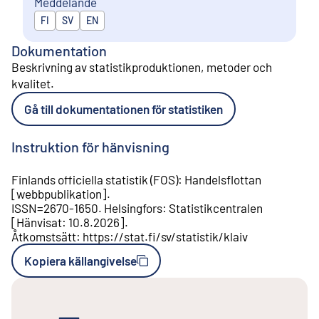
Meddelande
Publiceras på
FI
SV
EN
Dokumentation
Beskrivning av statistikproduktionen, metoder och
kvalitet
.
Gå till dokumentationen för statistiken
Instruktion för hänvisning
Finlands officiella statistik (FOS)
:
Handelsflottan
[
webbpublikation
].
ISSN=
2670-1650
.
Helsingfors
:
Statistikcentralen
[
Hänvisat
:
10.8.2026
].
Åtkomstsätt
:
https://stat.fi/sv/statistik/klaiv
Kopiera källangivelse