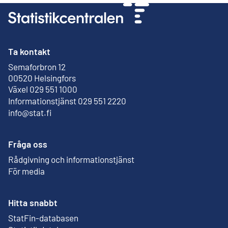
Ta kontakt
Semaforbron 12
Extern länk
00520 Helsingfors
Växel 029 551 1000
Informationstjänst 029 551 2220
info@stat.fi
Fråga oss
Rådgivning och informationstjänst
För media
Hitta snabbt
StatFin-databasen
Extern länk