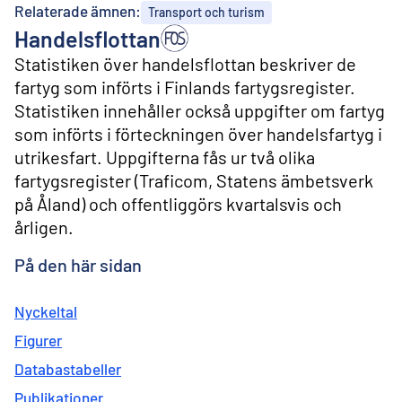
l
Relaterade ämnen:
Transport och turism
i
Handelsflottan
n
n
Statistiken över handelsflottan beskriver de
e
fartyg som införts i Finlands fartygsregister.
h
å
Statistiken innehåller också uppgifter om fartyg
l
som införts i förteckningen över handelsfartyg i
l
utrikesfart. Uppgifterna fås ur två olika
fartygsregister (Traficom, Statens ämbetsverk
på Åland) och offentliggörs kvartalsvis och
årligen.
På den här sidan
Nyckeltal
Figurer
Databastabeller
Publikationer