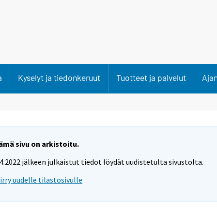
a
Kyselyt ja tiedonkeruut
Tuotteet ja palvelut
Aja
ämä sivu on arkistoitu.
.4.2022 jälkeen julkaistut tiedot löydät uudistetulta sivustolta.
iirry uudelle tilastosivulle