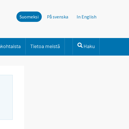
Suomeksi
På svenska
In English
nkohtaista
Tietoa meistä
Haku