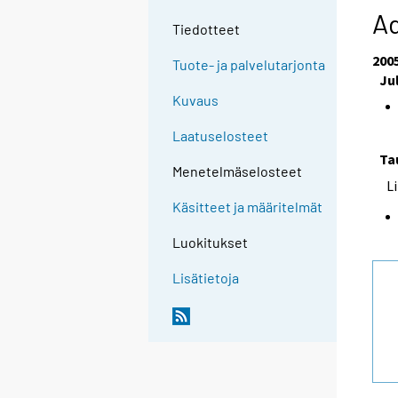
Ad
Tiedotteet
200
Tuote- ja palvelutarjonta
Ju
Kuvaus
Laatuselosteet
Ta
Menetelmäselosteet
L
Käsitteet ja määritelmät
Luokitukset
Lisätietoja