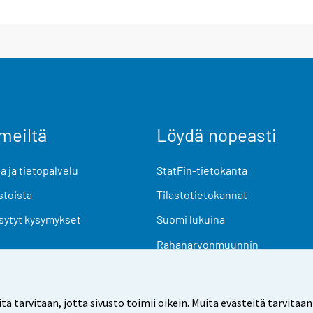
meiltä
Löydä nopeasti
 ja tietopalvelu
StatFin-tietokanta
stoista
Tilastotietokannat
sytyt kysymykset
Suomi lukuina
Rahanarvonmuunnin
Tulevat julkaisut
Tutkimusaineistot
arvitaan, jotta sivusto toimii oikein. Muita evästeitä tarvitaan