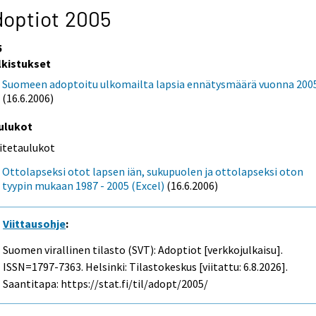
optiot 2005
5
lkistukset
Suomeen adoptoitu ulkomailta lapsia ennätysmäärä vuonna 200
(16.6.2006)
ulukot
iitetaulukot
Ottolapseksi otot lapsen iän, sukupuolen ja ottolapseksi oton
tyypin mukaan 1987 - 2005 (Excel)
(16.6.2006)
Viittausohje
:
Suomen virallinen tilasto (SVT): Adoptiot [verkkojulkaisu].
ISSN=1797-7363. Helsinki: Tilastokeskus [viitattu: 6.8.2026].
Saantitapa: https://stat.fi/til/adopt/2005/