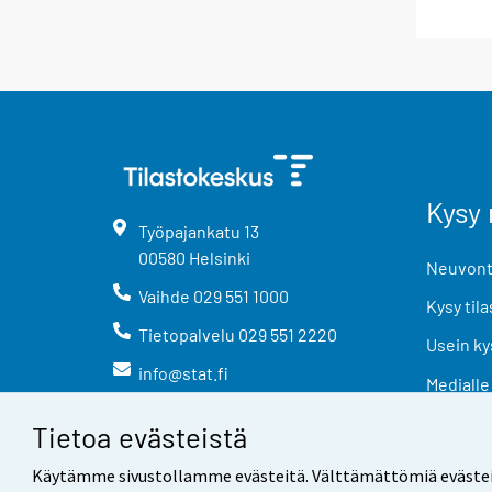
Kysy 
Työpajankatu
13
00580
Helsinki
Neuvonta
Vaihde
029 551 1000
Kysy tila
Tietopalvelu
029 551 2220
Usein ky
info@stat.fi
Medialle
Tietoa evästeistä
Käytämme sivustollamme evästeitä. Välttämättömiä evästeitä t