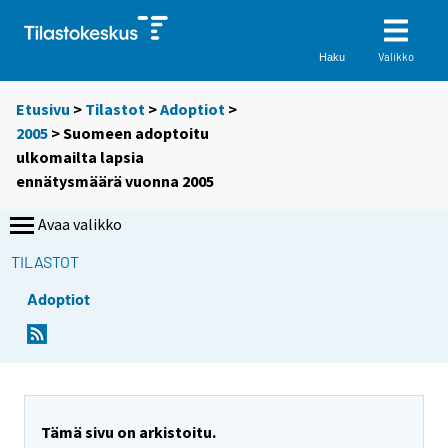
Valikko
Haku
Etusivu
>
Tilastot
>
Adoptiot
>
2005
> Suomeen adoptoitu
ulkomailta lapsia
ennätysmäärä vuonna 2005
Avaa valikko
TILASTOT
Adoptiot
S
S
i
i
i
i
r
r
r
r
y
y
Tämä sivu on arkistoitu.