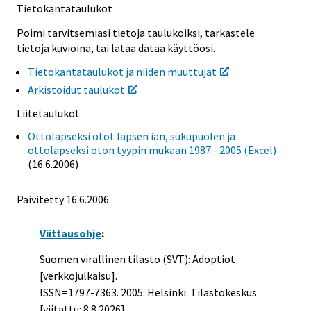
Tietokantataulukot
Poimi tarvitsemiasi tietoja taulukoiksi, tarkastele
tietoja kuvioina, tai lataa dataa käyttöösi.
Tietokantataulukot ja niiden muuttujat
Arkistoidut taulukot
Liitetaulukot
Ottolapseksi otot lapsen iän, sukupuolen ja
ottolapseksi oton tyypin mukaan 1987 - 2005 (Excel)
(16.6.2006)
Päivitetty
16.6.2006
Viittausohje
:
Suomen virallinen tilasto (SVT): Adoptiot
[verkkojulkaisu].
ISSN=1797-7363. 2005. Helsinki: Tilastokeskus
[viitattu: 8.8.2026].