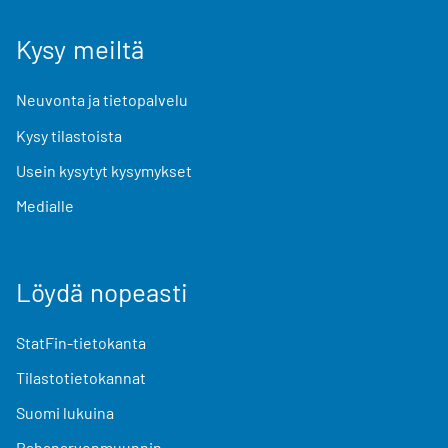
Kysy meiltä
Neuvonta ja tietopalvelu
Kysy tilastoista
Usein kysytyt kysymykset
Medialle
Löydä nopeasti
StatFin-tietokanta
Tilastotietokannat
Suomi lukuina
Rahanarvonmuunnin