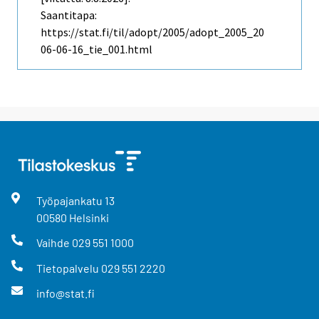
Saantitapa:
https://stat.fi/til/adopt/2005/adopt_2005_20
06-06-16_tie_001.html
Työpajankatu
13
00580
Helsinki
Vaihde
029 551 1000
Tietopalvelu
029 551 2220
info@stat.fi