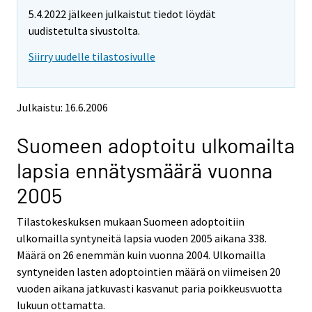
t
t
5.4.2022 jälkeen julkaistut tiedot löydät
t
t
o
o
uudistetulta sivustolta.
i
i
Siirry uudelle tilastosivulle
s
s
e
e
e
e
n
n
Julkaistu: 16.6.2006
p
p
a
a
Suomeen adoptoitu ulkomailta
l
l
v
v
lapsia ennätysmäärä vuonna
e
e
l
l
2005
u
u
u
u
Tilastokeskuksen mukaan Suomeen adoptoitiin
n
n
ulkomailla syntyneitä lapsia vuoden 2005 aikana 338.
.
.
Määrä on 26 enemmän kuin vuonna 2004. Ulkomailla
syntyneiden lasten adoptointien määrä on viimeisen 20
vuoden aikana jatkuvasti kasvanut paria poikkeusvuotta
lukuun ottamatta.