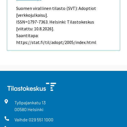
Suomen virallinen tilasto (SVT): Adoptiot
[verkkojulkaisu].
ISSN=1797-7363. Helsinki: Tilastokeskus
[viitattu: 10.8.2026].
Saantitapa:
https://stat.fi/til/adopt/2005/index.html
Työpajankatu
13
00580
Helsinki
Vaihde
029 551 1000