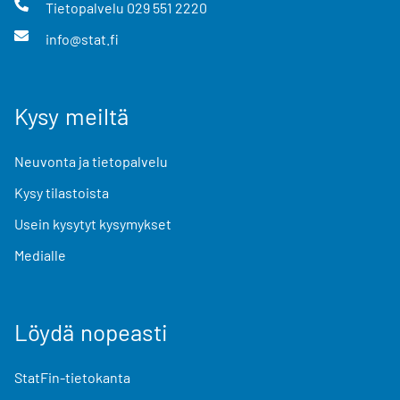
Tietopalvelu
029 551 2220
info@stat.fi
Kysy meiltä
Neuvonta ja tietopalvelu
Kysy tilastoista
Usein kysytyt kysymykset
Medialle
Löydä nopeasti
StatFin-tietokanta