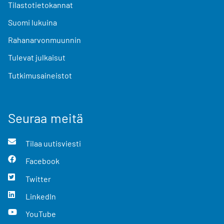
Tilastotietokannat
Suomi lukuina
Rahanarvonmuunnin
Tulevat julkaisut
Tutkimusaineistot
Seuraa meitä
Tilaa uutisviesti
Facebook
Twitter
LinkedIn
YouTube