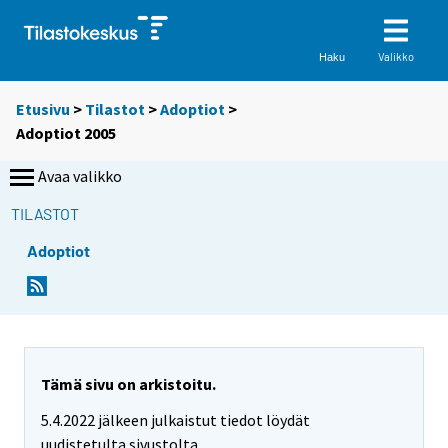
Valikko
Haku
Etusivu
>
Tilastot
>
Adoptiot
>
Adoptiot 2005
Avaa valikko
TILASTOT
Adoptiot
Tämä sivu on arkistoitu.
5.4.2022 jälkeen julkaistut tiedot löydät
uudistetulta sivustolta.