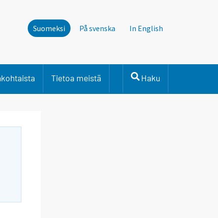
Suomeksi
På svenska
In English
nkohtaista
Tietoa meistä
Haku