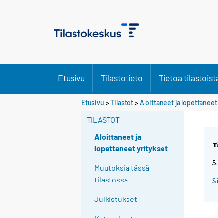
Etusivu
Tilastotieto
Tietoa tilastoist
Etusivu
>
Tilastot
>
Aloittaneet ja lopettaneet
TILASTOT
Aloittaneet ja
T
lopettaneet yritykset
5
Muutoksia tässä
tilastossa
S
Julkistukset