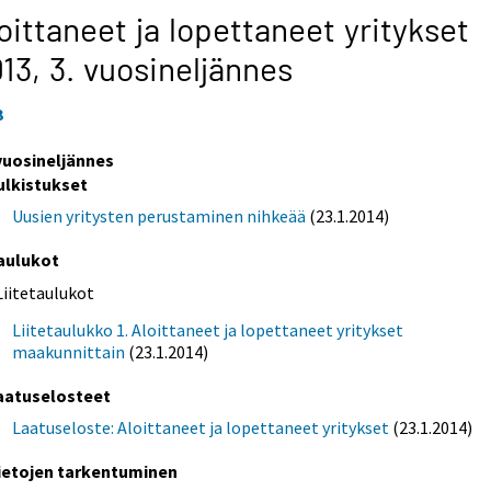
oittaneet ja lopettaneet yritykset
013,
3. vuosineljännes
3
 vuosineljännes
ulkistukset
Uusien yritysten perustaminen nihkeää
(23.1.2014)
aulukot
Liitetaulukot
Liitetaulukko 1. Aloittaneet ja lopettaneet yritykset
maakunnittain
(23.1.2014)
aatuselosteet
Laatuseloste: Aloittaneet ja lopettaneet yritykset
(23.1.2014)
ietojen tarkentuminen