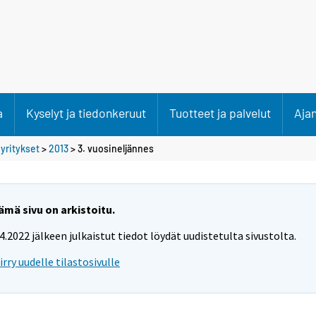
a
Kyselyt ja tiedonkeruut
Tuotteet ja palvelut
Aja
 yritykset
>
2013
>
3. vuosineljännes
ämä sivu on arkistoitu.
.4.2022 jälkeen julkaistut tiedot löydät uudistetulta sivustolta.
iirry uudelle tilastosivulle