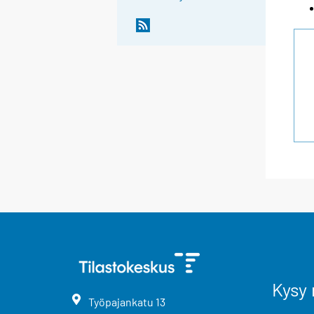
Kysy 
Työpajankatu
13