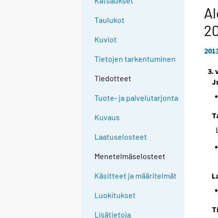
Katsaukset
Al
Taulukot
2
Kuviot
201
Tietojen tarkentuminen
3.
Tiedotteet
J
Tuote- ja palvelutarjonta
T
Kuvaus
Laatuselosteet
Menetelmäselosteet
L
Käsitteet ja määritelmät
Luokitukset
T
Lisätietoja