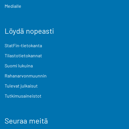
Medialle
Löydä nopeasti
StatFin-tietokanta
Tilastotietokannat
Suomi lukuina
Rahanarvonmuunnin
Tulevat julkaisut
Tutkimusaineistot
Seuraa meitä