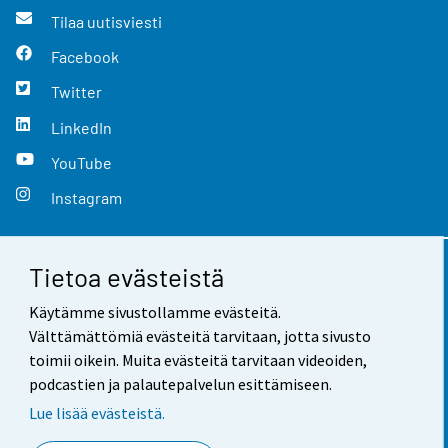
Tilaa uutisviesti
Facebook
Twitter
LinkedIn
YouTube
Instagram
Tietoa evästeistä
Yhteystiedot
Käytämme sivustollamme evästeitä.
Palaute
Välttämättömiä evästeitä tarvitaan, jotta sivusto
toimii oikein. Muita evästeitä tarvitaan videoiden,
Käyttöehdot
podcastien ja palautepalvelun esittämiseen.
Tietosuoja
Lue lisää evästeistä.
Saavutettavuus