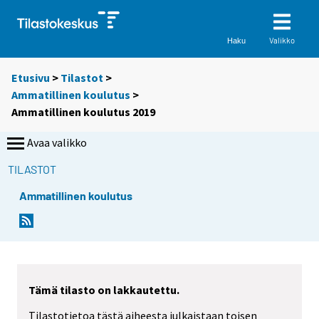
Valikko
Haku
Etusivu
>
Tilastot
>
Ammatillinen koulutus
>
Ammatillinen koulutus 2019
Avaa valikko
TILASTOT
Ammatillinen koulutus
Tämä tilasto on lakkautettu.
Tilastotietoa tästä aiheesta julkaistaan toisen