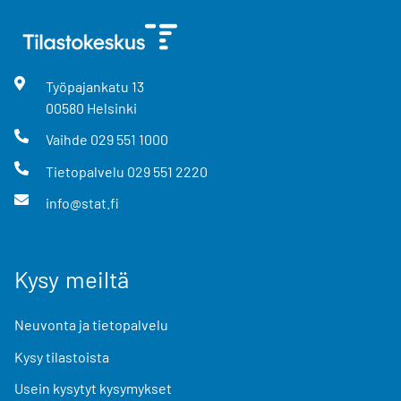
Työpajankatu
13
00580
Helsinki
Vaihde
029 551 1000
Tietopalvelu
029 551 2220
info@stat.fi
Kysy meiltä
Neuvonta ja tietopalvelu
Kysy tilastoista
Usein kysytyt kysymykset