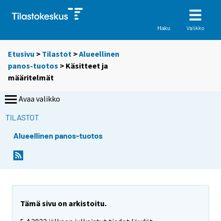
Valikko
Haku
Etusivu
>
Tilastot
>
Alueellinen
panos-tuotos
> Käsitteet ja
määritelmät
Avaa valikko
TILASTOT
Alueellinen panos-tuotos
Tämä sivu on arkistoitu.