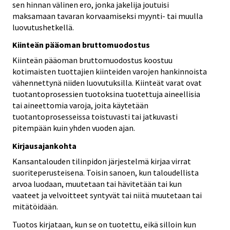
sen hinnan välinen ero, jonka jakelija joutuisi
maksamaan tavaran korvaamiseksi myynti- tai muulla
luovutushetkellä.
Kiinteän pääoman bruttomuodostus
Kiinteän pääoman bruttomuodostus koostuu
kotimaisten tuottajien kiinteiden varojen hankinnoista
vähennettynä niiden luovutuksilla. Kiinteät varat ovat
tuotantoprosessien tuotoksina tuotettuja aineellisia
tai aineettomia varoja, joita käytetään
tuotantoprosesseissa toistuvasti tai jatkuvasti
pitempään kuin yhden vuoden ajan.
Kirjausajankohta
Kansantalouden tilinpidon järjestelmä kirjaa virrat
suoriteperusteisena. Toisin sanoen, kun taloudellista
arvoa luodaan, muutetaan tai hävitetään tai kun
vaateet ja velvoitteet syntyvät tai niitä muutetaan tai
mitätöidään.
Tuotos kirjataan, kun se on tuotettu, eikä silloin kun