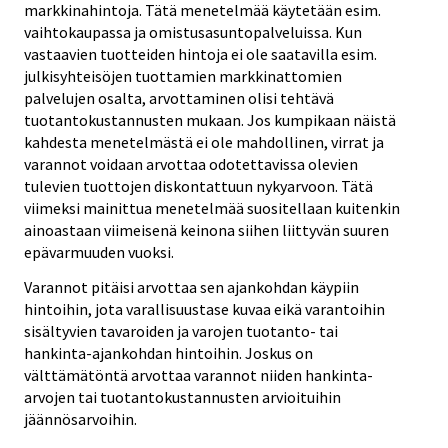
markkinahintoja. Tätä menetelmää käytetään esim.
vaihtokaupassa ja omistusasuntopalveluissa. Kun
vastaavien tuotteiden hintoja ei ole saatavilla esim.
julkisyhteisöjen tuottamien markkinattomien
palvelujen osalta, arvottaminen olisi tehtävä
tuotantokustannusten mukaan. Jos kumpikaan näistä
kahdesta menetelmästä ei ole mahdollinen, virrat ja
varannot voidaan arvottaa odotettavissa olevien
tulevien tuottojen diskontattuun nykyarvoon. Tätä
viimeksi mainittua menetelmää suositellaan kuitenkin
ainoastaan viimeisenä keinona siihen liittyvän suuren
epävarmuuden vuoksi.
Varannot pitäisi arvottaa sen ajankohdan käypiin
hintoihin, jota varallisuustase kuvaa eikä varantoihin
sisältyvien tavaroiden ja varojen tuotanto- tai
hankinta-ajankohdan hintoihin. Joskus on
välttämätöntä arvottaa varannot niiden hankinta-
arvojen tai tuotantokustannusten arvioituihin
jäännösarvoihin.