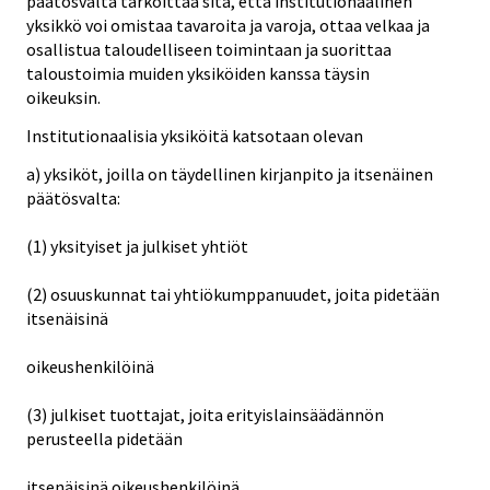
päätösvalta tarkoittaa sitä, että institutionaalinen
yksikkö voi omistaa tavaroita ja varoja, ottaa velkaa ja
osallistua taloudelliseen toimintaan ja suorittaa
taloustoimia muiden yksiköiden kanssa täysin
oikeuksin.
Institutionaalisia yksiköitä katsotaan olevan
a) yksiköt, joilla on täydellinen kirjanpito ja itsenäinen
päätösvalta:
(1) yksityiset ja julkiset yhtiöt
(2) osuuskunnat tai yhtiökumppanuudet, joita pidetään
itsenäisinä
oikeushenkilöinä
(3) julkiset tuottajat, joita erityislainsäädännön
perusteella pidetään
itsenäisinä oikeushenkilöinä