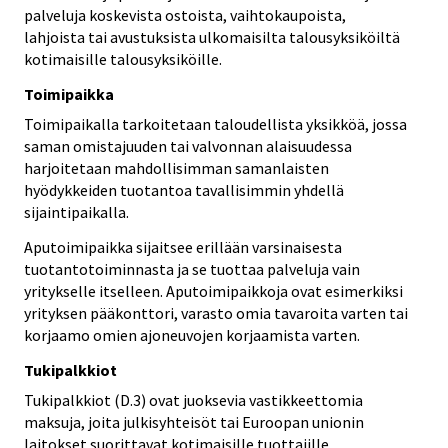
palveluja koskevista ostoista, vaihtokaupoista,
lahjoista tai avustuksista ulkomaisilta talousyksiköiltä
kotimaisille talousyksiköille.
Toimipaikka
Toimipaikalla tarkoitetaan taloudellista yksikköä, jossa
saman omistajuuden tai valvonnan alaisuudessa
harjoitetaan mahdollisimman samanlaisten
hyödykkeiden tuotantoa tavallisimmin yhdellä
sijaintipaikalla.
Aputoimipaikka sijaitsee erillään varsinaisesta
tuotantotoiminnasta ja se tuottaa palveluja vain
yritykselle itselleen. Aputoimipaikkoja ovat esimerkiksi
yrityksen pääkonttori, varasto omia tavaroita varten tai
korjaamo omien ajoneuvojen korjaamista varten.
Tukipalkkiot
Tukipalkkiot (D.3) ovat juoksevia vastikkeettomia
maksuja, joita julkisyhteisöt tai Euroopan unionin
laitokset suorittavat kotimaisille tuottajille