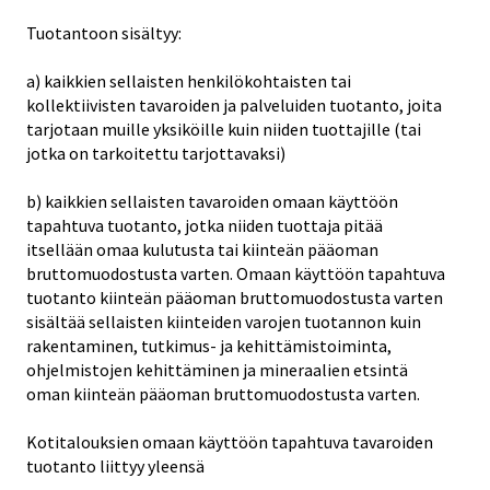
Tuotantoon sisältyy:
a) kaikkien sellaisten henkilökohtaisten tai
kollektiivisten tavaroiden ja palveluiden tuotanto, joita
tarjotaan muille yksiköille kuin niiden tuottajille (tai
jotka on tarkoitettu tarjottavaksi)
b) kaikkien sellaisten tavaroiden omaan käyttöön
tapahtuva tuotanto, jotka niiden tuottaja pitää
itsellään omaa kulutusta tai kiinteän pääoman
bruttomuodostusta varten. Omaan käyttöön tapahtuva
tuotanto kiinteän pääoman bruttomuodostusta varten
sisältää sellaisten kiinteiden varojen tuotannon kuin
rakentaminen, tutkimus- ja kehittämistoiminta,
ohjelmistojen kehittäminen ja mineraalien etsintä
oman kiinteän pääoman bruttomuodostusta varten.
Kotitalouksien omaan käyttöön tapahtuva tavaroiden
tuotanto liittyy yleensä