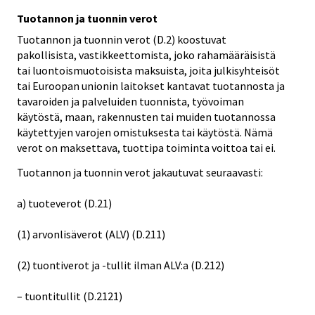
Tuotannon ja tuonnin verot
Tuotannon ja tuonnin verot (D.2) koostuvat
pakollisista, vastikkeettomista, joko rahamääräisistä
tai luontoismuotoisista maksuista, joita julkisyhteisöt
tai Euroopan unionin laitokset kantavat tuotannosta ja
tavaroiden ja palveluiden tuonnista, työvoiman
käytöstä, maan, rakennusten tai muiden tuotannossa
käytettyjen varojen omistuksesta tai käytöstä. Nämä
verot on maksettava, tuottipa toiminta voittoa tai ei.
Tuotannon ja tuonnin verot jakautuvat seuraavasti:
a) tuoteverot (D.21)
(1) arvonlisäverot (ALV) (D.211)
(2) tuontiverot ja -tullit ilman ALV:a (D.212)
– tuontitullit (D.2121)