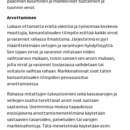
pääoman kuluminen ja mahdolliset tuotannon ja
tuonnin verot.
Arvottaminen
Lukuun ottamatta eräitä väestöä ja työvoimaa koskevia
muuttujia, kansantalouden tilinpito esittää kaikki virrat
ja varannot rahassa ilmaistuina. Järjestelmä ei pyri
määrittelemään virtojen ja varantojen hyödyllisyyttä.
Sen sijaan virrat ja varannot mitataan niiden
vaihtoarvon mukaan, toisin sanoen sen arvon mukaan,
jolla virrat ja varannot tosiasiassa vaihdetaan tai
voitaisiin vaihtaa rahaan. Markkinahinnat ovat täten
kansantalouden tilinpidon perussuositus
arvottamisessa.
Rahassa mitattujen taloustoimien sekä kassavarojen ja
velkojen osalta tarvittavat arvot ovat suoraan
saatavissa. Useimmissa muissa tapauksissa
ensisijaisena arvottamismenetelmänä käytetään
vastaavien tavaroiden, palveluiden tai varojen
markkinahintoja. Tätä menetelmää käytetään esim.