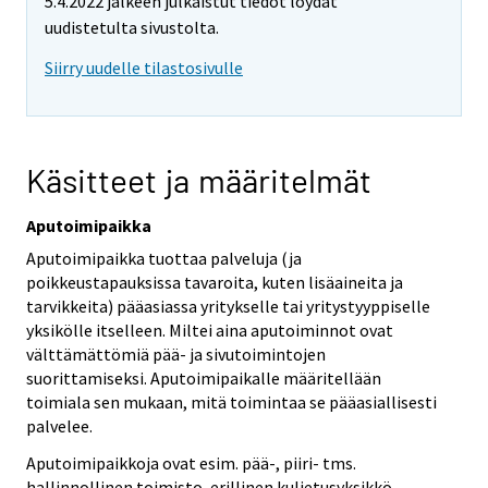
5.4.2022 jälkeen julkaistut tiedot löydät
uudistetulta sivustolta.
Siirry uudelle tilastosivulle
Käsitteet ja määritelmät
Aputoimipaikka
Aputoimipaikka tuottaa palveluja (ja
poikkeustapauksissa tavaroita, kuten lisäaineita ja
tarvikkeita) pääasiassa yritykselle tai yritystyyppiselle
yksikölle itselleen. Miltei aina aputoiminnot ovat
välttämättömiä pää- ja sivutoimintojen
suorittamiseksi. Aputoimipaikalle määritellään
toimiala sen mukaan, mitä toimintaa se pääasiallisesti
palvelee.
Aputoimipaikkoja ovat esim. pää-, piiri- tms.
hallinnollinen toimisto, erillinen kuljetusyksikkö,