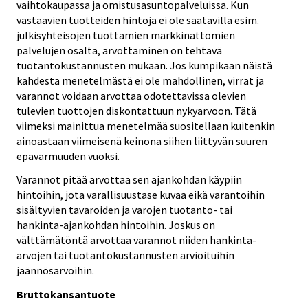
vaihtokaupassa ja omistusasuntopalveluissa. Kun
vastaavien tuotteiden hintoja ei ole saatavilla esim.
julkisyhteisöjen tuottamien markkinattomien
palvelujen osalta, arvottaminen on tehtävä
tuotantokustannusten mukaan. Jos kumpikaan näistä
kahdesta menetelmästä ei ole mahdollinen, virrat ja
varannot voidaan arvottaa odotettavissa olevien
tulevien tuottojen diskontattuun nykyarvoon. Tätä
viimeksi mainittua menetelmää suositellaan kuitenkin
ainoastaan viimeisenä keinona siihen liittyvän suuren
epävarmuuden vuoksi.
Varannot pitää arvottaa sen ajankohdan käypiin
hintoihin, jota varallisuustase kuvaa eikä varantoihin
sisältyvien tavaroiden ja varojen tuotanto- tai
hankinta-ajankohdan hintoihin. Joskus on
välttämätöntä arvottaa varannot niiden hankinta-
arvojen tai tuotantokustannusten arvioituihin
jäännösarvoihin.
Bruttokansantuote