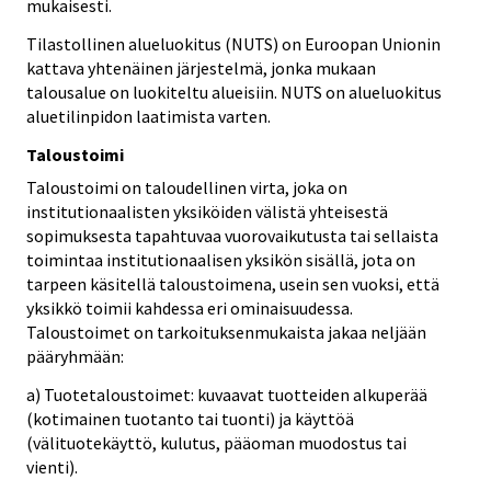
mukaisesti.
Tilastollinen alueluokitus (NUTS) on Euroopan Unionin
kattava yhtenäinen järjestelmä, jonka mukaan
talousalue on luokiteltu alueisiin. NUTS on alueluokitus
aluetilinpidon laatimista varten.
Taloustoimi
Taloustoimi on taloudellinen virta, joka on
institutionaalisten yksiköiden välistä yhteisestä
sopimuksesta tapahtuvaa vuorovaikutusta tai sellaista
toimintaa institutionaalisen yksikön sisällä, jota on
tarpeen käsitellä taloustoimena, usein sen vuoksi, että
yksikkö toimii kahdessa eri ominaisuudessa.
Taloustoimet on tarkoituksenmukaista jakaa neljään
pääryhmään:
a) Tuotetaloustoimet: kuvaavat tuotteiden alkuperää
(kotimainen tuotanto tai tuonti) ja käyttöä
(välituotekäyttö, kulutus, pääoman muodostus tai
vienti).