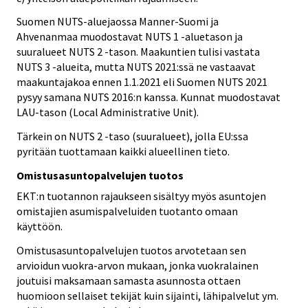
Suomen NUTS-aluejaossa Manner-Suomi ja
Ahvenanmaa muodostavat NUTS 1 -aluetason ja
suuralueet NUTS 2 -tason. Maakuntien tulisi vastata
NUTS 3 -alueita, mutta NUTS 2021:ssä ne vastaavat
maakuntajakoa ennen 1.1.2021 eli Suomen NUTS 2021
pysyy samana NUTS 2016:n kanssa. Kunnat muodostavat
LAU-tason (Local Administrative Unit).
Tärkein on NUTS 2 -taso (suuralueet), jolla EU:ssa
pyritään tuottamaan kaikki alueellinen tieto.
Omistusasuntopalvelujen tuotos
EKT:n tuotannon rajaukseen sisältyy myös asuntojen
omistajien asumispalveluiden tuotanto omaan
käyttöön.
Omistusasuntopalvelujen tuotos arvotetaan sen
arvioidun vuokra-arvon mukaan, jonka vuokralainen
joutuisi maksamaan samasta asunnosta ottaen
huomioon sellaiset tekijät kuin sijainti, lähipalvelut ym.