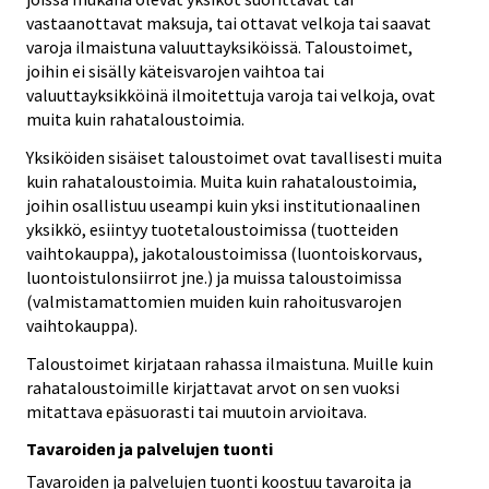
vastaanottavat maksuja, tai ottavat velkoja tai saavat
varoja ilmaistuna valuuttayksiköissä. Taloustoimet,
joihin ei sisälly käteisvarojen vaihtoa tai
valuuttayksikköinä ilmoitettuja varoja tai velkoja, ovat
muita kuin rahataloustoimia.
Yksiköiden sisäiset taloustoimet ovat tavallisesti muita
kuin rahataloustoimia. Muita kuin rahataloustoimia,
joihin osallistuu useampi kuin yksi institutionaalinen
yksikkö, esiintyy tuotetaloustoimissa (tuotteiden
vaihtokauppa), jakotaloustoimissa (luontoiskorvaus,
luontoistulonsiirrot jne.) ja muissa taloustoimissa
(valmistamattomien muiden kuin rahoitusvarojen
vaihtokauppa).
Taloustoimet kirjataan rahassa ilmaistuna. Muille kuin
rahataloustoimille kirjattavat arvot on sen vuoksi
mitattava epäsuorasti tai muutoin arvioitava.
Tavaroiden ja palvelujen tuonti
Tavaroiden ja palvelujen tuonti koostuu tavaroita ja