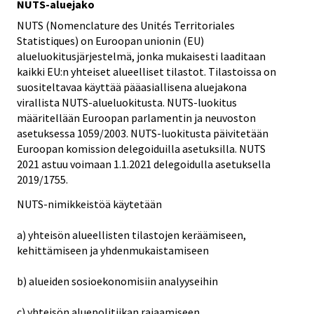
NUTS-aluejako
NUTS (Nomenclature des Unités Territoriales
Statistiques) on Euroopan unionin (EU)
alueluokitusjärjestelmä, jonka mukaisesti laaditaan
kaikki EU:n yhteiset alueelliset tilastot. Tilastoissa on
suositeltavaa käyttää pääasiallisena aluejakona
virallista NUTS-alueluokitusta. NUTS-luokitus
määritellään Euroopan parlamentin ja neuvoston
asetuksessa 1059/2003. NUTS-luokitusta päivitetään
Euroopan komission delegoiduilla asetuksilla. NUTS
2021 astuu voimaan 1.1.2021 delegoidulla asetuksella
2019/1755.
NUTS-nimikkeistöä käytetään
a) yhteisön alueellisten tilastojen keräämiseen,
kehittämiseen ja yhdenmukaistamiseen
b) alueiden sosioekonomisiin analyyseihin
c) yhteisön aluepolitiikan rajaamiseen.