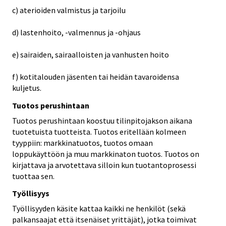
c) aterioiden valmistus ja tarjoilu
d) lastenhoito, -valmennus ja -ohjaus
e) sairaiden, sairaalloisten ja vanhusten hoito
f) kotitalouden jäsenten tai heidän tavaroidensa
kuljetus.
Tuotos perushintaan
Tuotos perushintaan koostuu tilinpitojakson aikana
tuotetuista tuotteista. Tuotos eritellään kolmeen
tyyppiin: markkinatuotos, tuotos omaan
loppukäyttöön ja muu markkinaton tuotos. Tuotos on
kirjattava ja arvotettava silloin kun tuotantoprosessi
tuottaa sen.
Työllisyys
Työllisyyden käsite kattaa kaikki ne henkilöt (sekä
palkansaajat että itsenäiset yrittäjät), jotka toimivat