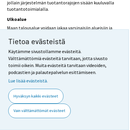
jollain järjestelmän tuotantorajojen sisään kuuluvalla
tuotantotoimialalla.
Ulkoalue
Maan talousalue voidaan jakaa varsinaisiin alueisiin ja
ulkoalueeseen.
Tietoa evästeistä
Ulkoalue muodostuu maan talousalueen osista, joita ei
voida suoraan liittää mihinkään yksittäiseen alueeseen.
Käytämme sivustollamme evästeitä.
Välttämättömiä evästeitä tarvitaan, jotta sivusto
Ulkoalueeseen kuuluu mm. kansallinen ilmatila,
toimii oikein. Muita evästeitä tarvitaan videoiden,
aluevedet ja kansainvälisillä vesialueilla sijaitseva
podcastien ja palautepalvelun esittämiseen.
mannerlaatta, johon maalla on yksinoikeus;
erillisalueet, suurlähetystöt, konsulaatit,
Lue lisää evästeistä.
sotilastukikohdat ja tieteelliset tutkimusasemat; maan
mannerjalustan ulkopuoliset kansainvälisillä vesillä
Hyväksyn kaikki evästeet
sijaitsevat kotimaisten yksiköiden hyödyntämät
energia- ja raaka-aine-esiintymät.
Vain välttämättömät evästeet
Tilastollinen alueluokitus (NUTS) on Euroopan Unionin
kattava yhtenäinen järjestelmä, jonka mukaan
talousalue on luokiteltu alueisiin. NUTS on alueluokitus