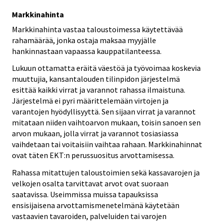
Markkinahinta
Markkinahinta vastaa taloustoimessa käytettävää
rahamäärää, jonka ostaja maksaa myyjälle
hankinnastaan vapaassa kauppatilanteessa.
Lukuun ottamatta eräitä väestöä ja työvoimaa koskevia
muuttujia, kansantalouden tilinpidon järjestelmä
esittää kaikki virrat ja varannot rahassa ilmaistuna.
Järjestelmä ei pyri määrittelemään virtojen ja
varantojen hyödyllisyyttä. Sen sijaan virrat ja varannot
mitataan niiden vaihtoarvon mukaan, toisin sanoen sen
arvon mukaan, jolla virrat ja varannot tosiasiassa
vaihdetaan tai voitaisiin vaihtaa rahaan. Markkinahinnat
ovat täten EKT:n perussuositus arvottamisessa.
Rahassa mitattujen taloustoimien sekä kassavarojen ja
velkojen osalta tarvittavat arvot ovat suoraan
saatavissa. Useimmissa muissa tapauksissa
ensisijaisena arvottamismenetelmänä käytetään
vastaavien tavaroiden, palveluiden tai varojen