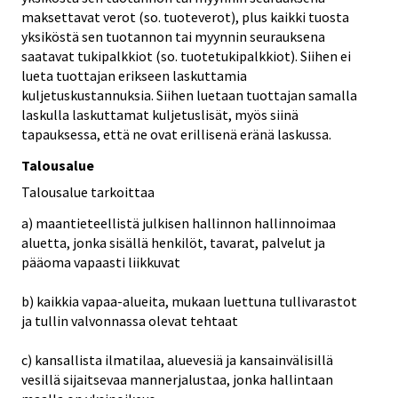
maksettavat verot (so. tuoteverot), plus kaikki tuosta
yksiköstä sen tuotannon tai myynnin seurauksena
saatavat tukipalkkiot (so. tuotetukipalkkiot). Siihen ei
lueta tuottajan erikseen laskuttamia
kuljetuskustannuksia. Siihen luetaan tuottajan samalla
laskulla laskuttamat kuljetuslisät, myös siinä
tapauksessa, että ne ovat erillisenä eränä laskussa.
Talousalue
Talousalue tarkoittaa
a) maantieteellistä julkisen hallinnon hallinnoimaa
aluetta, jonka sisällä henkilöt, tavarat, palvelut ja
pääoma vapaasti liikkuvat
b) kaikkia vapaa-alueita, mukaan luettuna tullivarastot
ja tullin valvonnassa olevat tehtaat
c) kansallista ilmatilaa, aluevesiä ja kansainvälisillä
vesillä sijaitsevaa mannerjalustaa, jonka hallintaan