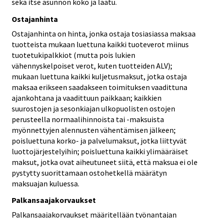
sekä itse asunnon koko ja laatu.
Ostajanhinta
Ostajanhinta on hinta, jonka ostaja tosiasiassa maksaa
tuotteista mukaan luettuna kaikki tuoteverot miinus
tuotetukipalkkiot (mutta pois lukien
vähennyskelpoiset verot, kuten tuotteiden ALV);
mukaan luettuna kaikki kuljetusmaksut, jotka ostaja
maksaa erikseen saadakseen toimituksen vaadittuna
ajankohtana ja vaadittuun paikkaan; kaikkien
suurostojen ja sesonkiajan ulkopuolisten ostojen
perusteella normaalihinnoista tai -maksuista
myönnettyjen alennusten vähentämisen jälkeen;
poisluettuna korko- ja palvelumaksut, jotka liittyvät
luottojärjestelyihin; poisluettuna kaikki ylimääräiset
maksut, jotka ovat aiheutuneet siitä, että maksua ei ole
pystytty suorittamaan ostohetkellä määrätyn
maksuajan kuluessa.
Palkansaajakorvaukset
Palkansaajakorvaukset määritellään työnantajan