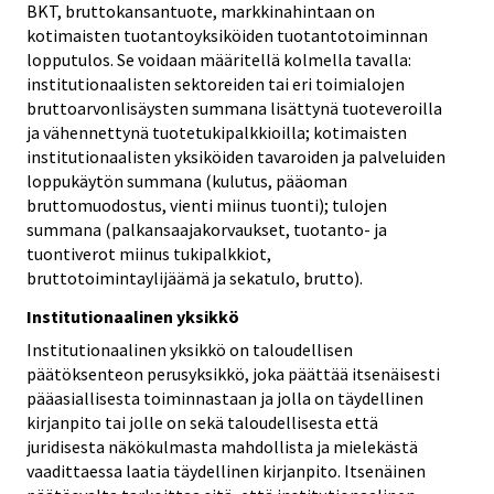
BKT, bruttokansantuote, markkinahintaan on
kotimaisten tuotantoyksiköiden tuotantotoiminnan
lopputulos. Se voidaan määritellä kolmella tavalla:
institutionaalisten sektoreiden tai eri toimialojen
bruttoarvonlisäysten summana lisättynä tuoteveroilla
ja vähennettynä tuotetukipalkkioilla; kotimaisten
institutionaalisten yksiköiden tavaroiden ja palveluiden
loppukäytön summana (kulutus, pääoman
bruttomuodostus, vienti miinus tuonti); tulojen
summana (palkansaajakorvaukset, tuotanto- ja
tuontiverot miinus tukipalkkiot,
bruttotoimintaylijäämä ja sekatulo, brutto).
Institutionaalinen yksikkö
Institutionaalinen yksikkö on taloudellisen
päätöksenteon perusyksikkö, joka päättää itsenäisesti
pääasiallisesta toiminnastaan ja jolla on täydellinen
kirjanpito tai jolle on sekä taloudellisesta että
juridisesta näkökulmasta mahdollista ja mielekästä
vaadittaessa laatia täydellinen kirjanpito. Itsenäinen