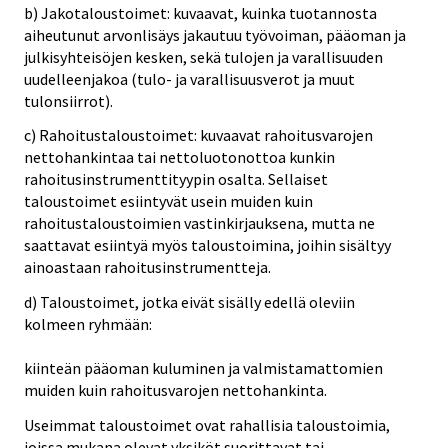
b) Jakotaloustoimet: kuvaavat, kuinka tuotannosta
aiheutunut arvonlisäys jakautuu työvoiman, pääoman ja
julkisyhteisöjen kesken, sekä tulojen ja varallisuuden
uudelleenjakoa (tulo- ja varallisuusverot ja muut
tulonsiirrot).
c) Rahoitustaloustoimet: kuvaavat rahoitusvarojen
nettohankintaa tai nettoluotonottoa kunkin
rahoitusinstrumenttityypin osalta. Sellaiset
taloustoimet esiintyvät usein muiden kuin
rahoitustaloustoimien vastinkirjauksena, mutta ne
saattavat esiintyä myös taloustoimina, joihin sisältyy
ainoastaan rahoitusinstrumentteja.
d) Taloustoimet, jotka eivät sisälly edellä oleviin
kolmeen ryhmään:
kiinteän pääoman kuluminen ja valmistamattomien
muiden kuin rahoitusvarojen nettohankinta.
Useimmat taloustoimet ovat rahallisia taloustoimia,
joissa mukana olevat yksiköt suorittavat tai