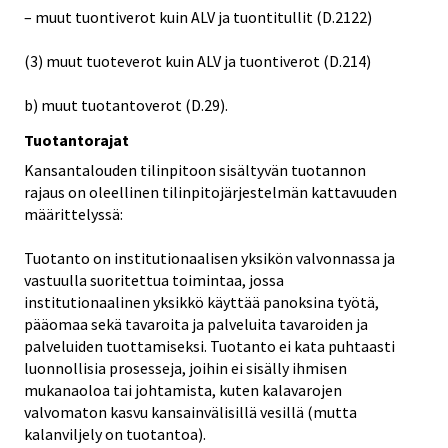
– muut tuontiverot kuin ALV ja tuontitullit (D.2122)
(3) muut tuoteverot kuin ALV ja tuontiverot (D.214)
b) muut tuotantoverot (D.29).
Tuotantorajat
Kansantalouden tilinpitoon sisältyvän tuotannon
rajaus on oleellinen tilinpitojärjestelmän kattavuuden
määrittelyssä:
Tuotanto on institutionaalisen yksikön valvonnassa ja
vastuulla suoritettua toimintaa, jossa
institutionaalinen yksikkö käyttää panoksina työtä,
pääomaa sekä tavaroita ja palveluita tavaroiden ja
palveluiden tuottamiseksi. Tuotanto ei kata puhtaasti
luonnollisia prosesseja, joihin ei sisälly ihmisen
mukanaoloa tai johtamista, kuten kalavarojen
valvomaton kasvu kansainvälisillä vesillä (mutta
kalanviljely on tuotantoa).