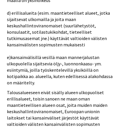
maalla on yksinoikeus
d) erillisalueita (esim. maantieteelliset alueet, jotka
sijaitsevat ulkomailla ja joita maan
keskushallintoviranomaiset (suurlähetystöt,
konsulaatit, sotilastukikohdat, tieteelliset
tutkimusasemat jne.) käyttävät valtioiden välisten
kansainvälisten sopimusten mukaisesti
e)kansainvälisillä vesillä maan mannerjalustan
ulkopuolella sijaitsevia öljy-, luonnonkaasu- ym.
esiintymiä, joilla työskentelevillä yksiköillä on
kotipaikka ao. alueella, kuten edellisessä alakohdassa
on määritelty.
Talousalueeseen eivät sisälly alueen ulkopuoliset
erillisalueet, toisin sanoen ne maan oman
maantieteellisen alueen osat, joita muiden maiden
keskushallintoviranomaiset, Euroopan unionin
laitokset tai kansainväliset järjestöt käyttävät
valtioiden välisten kansainvälisten sopimusten