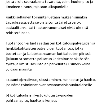
josta ei ole seurauksena tavaroita, esim. huolenpito ja
ilmainen siivous, rajataan ulkopuolelle
Kaikki sellainen toiminta luetaan mukaan siinäkin
tapauksessa, että se on laitonta tai että vero-,
sosiaaliturva- tai tilastoviranomaiset eivät ole sitä
rekisteröineet.
Tuotantoon ei lueta sellaisten kotitalouspalveluiden ja
henkilökohtaisten palveluiden tuotantoa, jotka
tuotetaan ja kulutetaan saman kotitalouden piirissä
(lukuun ottamatta palkatun kotitaloushenkilöstön
työtä ja omistusasuntojen palveluita). Esimerkkeinä
voidaan mainita
a) asuntojen siivous, sisustaminen, kunnostus ja huolto,
jos nämä toiminnat ovat tavanomaisia vuokralaiselle
b) kotitalouksien kestokulutustavaroiden
puhtaanapito, huolto ja korjaus