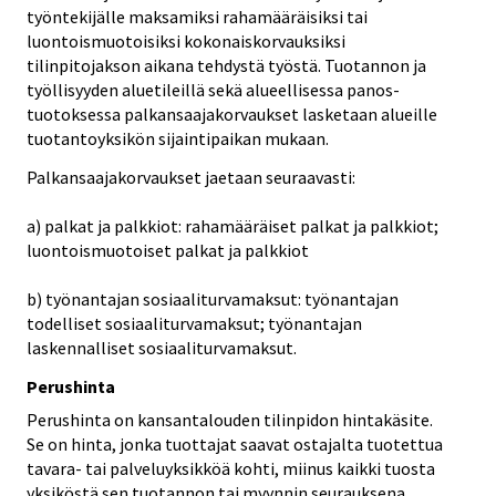
työntekijälle maksamiksi rahamääräisiksi tai
luontoismuotoisiksi kokonaiskorvauksiksi
tilinpitojakson aikana tehdystä työstä. Tuotannon ja
työllisyyden aluetileillä sekä alueellisessa panos-
tuotoksessa palkansaajakorvaukset lasketaan alueille
tuotantoyksikön sijaintipaikan mukaan.
Palkansaajakorvaukset jaetaan seuraavasti:
a) palkat ja palkkiot: rahamääräiset palkat ja palkkiot;
luontoismuotoiset palkat ja palkkiot
b) työnantajan sosiaaliturvamaksut: työnantajan
todelliset sosiaaliturvamaksut; työnantajan
laskennalliset sosiaaliturvamaksut.
Perushinta
Perushinta on kansantalouden tilinpidon hintakäsite.
Se on hinta, jonka tuottajat saavat ostajalta tuotettua
tavara- tai palveluyksikköä kohti, miinus kaikki tuosta
yksiköstä sen tuotannon tai myynnin seurauksena