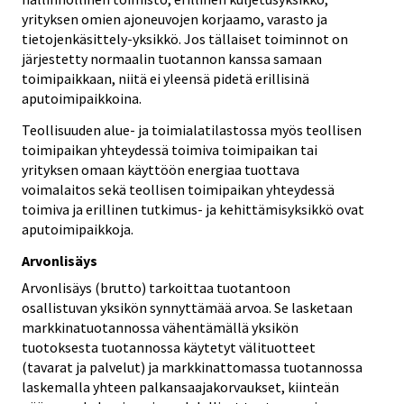
yrityksen omien ajoneuvojen korjaamo, varasto ja
tietojenkäsittely-yksikkö. Jos tällaiset toiminnot on
järjestetty normaalin tuotannon kanssa samaan
toimipaikkaan, niitä ei yleensä pidetä erillisinä
aputoimipaikkoina.
Teollisuuden alue- ja toimialatilastossa myös teollisen
toimipaikan yhteydessä toimiva toimipaikan tai
yrityksen omaan käyttöön energiaa tuottava
voimalaitos sekä teollisen toimipaikan yhteydessä
toimiva ja erillinen tutkimus- ja kehittämisyksikkö ovat
aputoimipaikkoja.
Arvonlisäys
Arvonlisäys (brutto) tarkoittaa tuotantoon
osallistuvan yksikön synnyttämää arvoa. Se lasketaan
markkinatuotannossa vähentämällä yksikön
tuotoksesta tuotannossa käytetyt välituotteet
(tavarat ja palvelut) ja markkinattomassa tuotannossa
laskemalla yhteen palkansaajakorvaukset, kiinteän