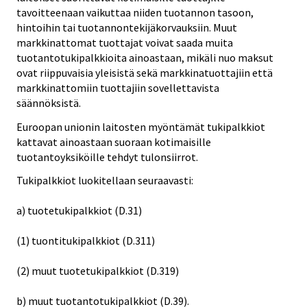
tavoitteenaan vaikuttaa niiden tuotannon tasoon,
hintoihin tai tuotannontekijäkorvauksiin. Muut
markkinattomat tuottajat voivat saada muita
tuotantotukipalkkioita ainoastaan, mikäli nuo maksut
ovat riippuvaisia yleisistä sekä markkinatuottajiin että
markkinattomiin tuottajiin sovellettavista
säännöksistä.
Euroopan unionin laitosten myöntämät tukipalkkiot
kattavat ainoastaan suoraan kotimaisille
tuotantoyksiköille tehdyt tulonsiirrot.
Tukipalkkiot luokitellaan seuraavasti:
a) tuotetukipalkkiot (D.31)
(1) tuontitukipalkkiot (D.311)
(2) muut tuotetukipalkkiot (D.319)
b) muut tuotantotukipalkkiot (D.39).