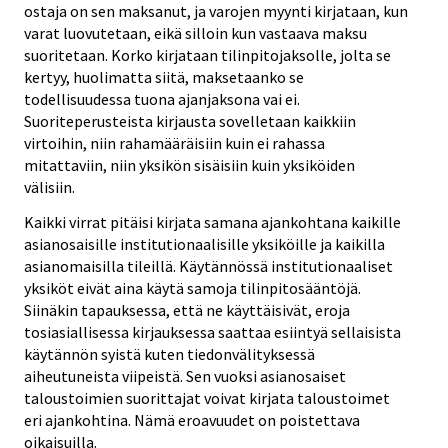
ostaja on sen maksanut, ja varojen myynti kirjataan, kun
varat luovutetaan, eikä silloin kun vastaava maksu
suoritetaan. Korko kirjataan tilinpitojaksolle, jolta se
kertyy, huolimatta siitä, maksetaanko se
todellisuudessa tuona ajanjaksona vai ei.
Suoriteperusteista kirjausta sovelletaan kaikkiin
virtoihin, niin rahamääräisiin kuin ei rahassa
mitattaviin, niin yksikön sisäisiin kuin yksiköiden
välisiin.
Kaikki virrat pitäisi kirjata samana ajankohtana kaikille
asianosaisille institutionaalisille yksiköille ja kaikilla
asianomaisilla tileillä. Käytännössä institutionaaliset
yksiköt eivät aina käytä samoja tilinpitosääntöjä.
Siinäkin tapauksessa, että ne käyttäisivät, eroja
tosiasiallisessa kirjauksessa saattaa esiintyä sellaisista
käytännön syistä kuten tiedonvälityksessä
aiheutuneista viipeistä. Sen vuoksi asianosaiset
taloustoimien suorittajat voivat kirjata taloustoimet
eri ajankohtina. Nämä eroavuudet on poistettava
oikaisuilla.