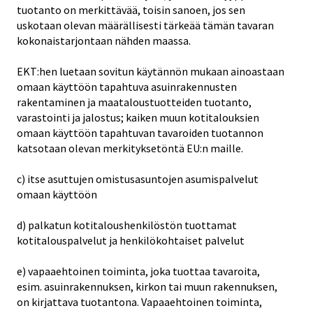
tuotanto on merkittävää, toisin sanoen, jos sen
uskotaan olevan määrällisesti tärkeää tämän tavaran
kokonaistarjontaan nähden maassa.
EKT:hen luetaan sovitun käytännön mukaan ainoastaan
omaan käyttöön tapahtuva asuinrakennusten
rakentaminen ja maataloustuotteiden tuotanto,
varastointi ja jalostus; kaiken muun kotitalouksien
omaan käyttöön tapahtuvan tavaroiden tuotannon
katsotaan olevan merkityksetöntä EU:n maille.
c) itse asuttujen omistusasuntojen asumispalvelut
omaan käyttöön
d) palkatun kotitaloushenkilöstön tuottamat
kotitalouspalvelut ja henkilökohtaiset palvelut
e) vapaaehtoinen toiminta, joka tuottaa tavaroita,
esim. asuinrakennuksen, kirkon tai muun rakennuksen,
on kirjattava tuotantona. Vapaaehtoinen toiminta,