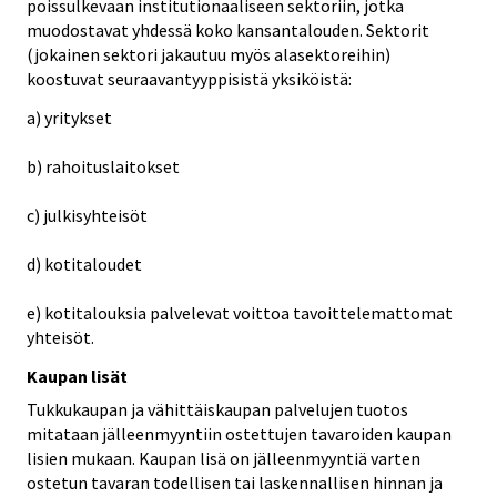
poissulkevaan institutionaaliseen sektoriin, jotka
muodostavat yhdessä koko kansantalouden. Sektorit
(jokainen sektori jakautuu myös alasektoreihin)
koostuvat seuraavantyyppisistä yksiköistä:
a) yritykset
b) rahoituslaitokset
c) julkisyhteisöt
d) kotitaloudet
e) kotitalouksia palvelevat voittoa tavoittelemattomat
yhteisöt.
Kaupan lisät
Tukkukaupan ja vähittäiskaupan palvelujen tuotos
mitataan jälleenmyyntiin ostettujen tavaroiden kaupan
lisien mukaan. Kaupan lisä on jälleenmyyntiä varten
ostetun tavaran todellisen tai laskennallisen hinnan ja