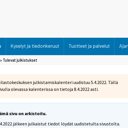
a
Kyselyt ja tiedonkeruut
Tuotteet ja palvelut
Aja
> Tulevat julkistukset
ilastokeskuksen julkistamiskalenteri uudistuu 5.4.2022. Tällä
ivulla olevassa kalenterissa on tietoja 8.4.2022 asti.
ämä sivu on arkistoitu.
.4.2022 jälkeen julkaistut tiedot löydät uudistetulta sivustolta.