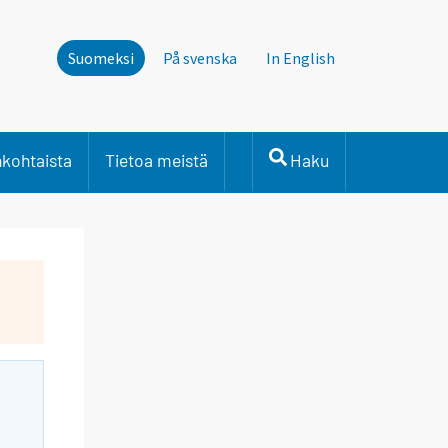
Suomeksi
På svenska
In English
nkohtaista
Tietoa meistä
Haku