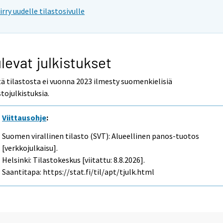
iirry uudelle tilastosivulle
levat julkistukset
ä tilastosta ei vuonna 2023 ilmesty suomenkielisiä
stojulkistuksia.
Viittausohje
:
Suomen virallinen tilasto (SVT): Alueellinen panos-tuotos
[verkkojulkaisu].
Helsinki: Tilastokeskus [viitattu: 8.8.2026].
Saantitapa: https://stat.fi/til/apt/tjulk.html