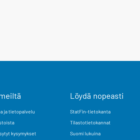
meiltä
Löydä nopeasti
 ja tietopalvelu
StatFin-tietokanta
stoista
Tilastotietokannat
sytyt kysymykset
Suomi lukuina