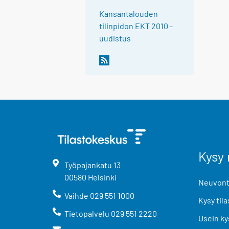
Kansantalouden
tilinpidon EKT 2010 -
uudistus
Kysy 
Työpajankatu
13
00580
Helsinki
Neuvonta
Vaihde
029 551 1000
Kysy tila
Tietopalvelu
029 551 2220
Usein ky