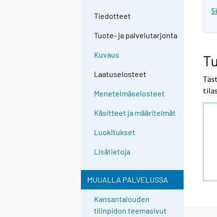
S
Tiedotteet
Tuote- ja palvelutarjonta
Kuvaus
Tu
Laatuselosteet
Täst
tila
Menetelmäselosteet
Käsitteet ja määritelmät
Luokitukset
Lisätietoja
MUUALLA PALVELUSSA
Kansantalouden
tilinpidon teemasivut