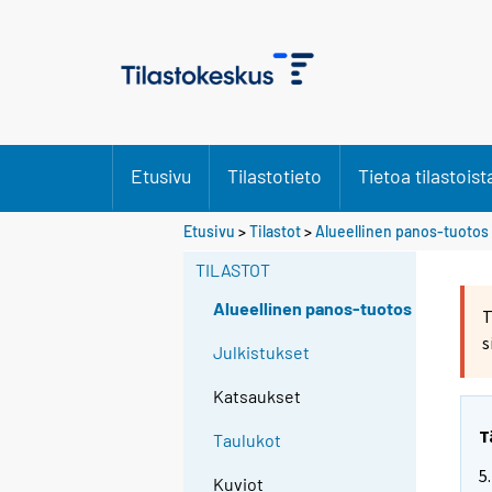
Etusivu
Tilastotieto
Tietoa tilastoist
Etusivu
>
Tilastot
>
Alueellinen panos-tuotos
TILASTOT
Alueellinen panos-tuotos
T
s
Julkistukset
Katsaukset
T
Taulukot
5
Kuviot