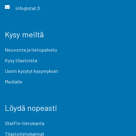
info@stat.fi
Kysy meiltä
Neuvonta ja tietopalvelu
Kysy tilastoista
Usein kysytyt kysymykset
Medialle
Löydä nopeasti
StatFin-tietokanta
Tilastotietokannat