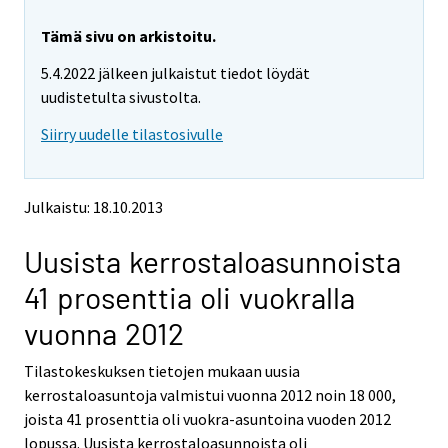
r
r
e
e
Tämä sivu on arkistoitu.
m
m
5.4.2022 jälkeen julkaistut tiedot löydät
o
o
v
v
uudistetulta sivustolta.
i
i
Siirry uudelle tilastosivulle
n
n
g
g
t
t
o
o
Julkaistu: 18.10.2013
a
a
n
n
Uusista kerrostaloasunnoista
o
o
t
t
41 prosenttia oli vuokralla
h
h
e
e
vuonna 2012
r
r
s
s
Tilastokeskuksen tietojen mukaan uusia
e
e
kerrostaloasuntoja valmistui vuonna 2012 noin 18 000,
r
r
v
v
joista 41 prosenttia oli vuokra-asuntoina vuoden 2012
i
i
lopussa. Uusista kerrostaloasunnoista oli