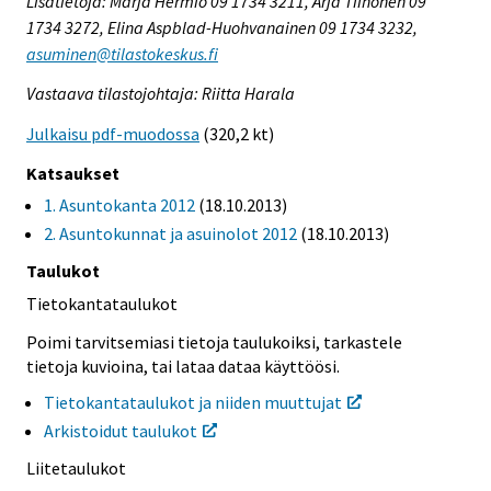
Lisätietoja: Marja Hermiö 09 1734 3211, Arja Tiihonen 09
1734 3272, Elina Aspblad-Huohvanainen 09 1734 3232,
asuminen@tilastokeskus.fi
Vastaava tilastojohtaja: Riitta Harala
Julkaisu pdf-muodossa
(320,2 kt)
Katsaukset
1. Asuntokanta 2012
(18.10.2013)
2. Asuntokunnat ja asuinolot 2012
(18.10.2013)
Taulukot
Tietokantataulukot
Poimi tarvitsemiasi tietoja taulukoiksi, tarkastele
tietoja kuvioina, tai lataa dataa käyttöösi.
Tietokantataulukot ja niiden muuttujat
Arkistoidut taulukot
Liitetaulukot