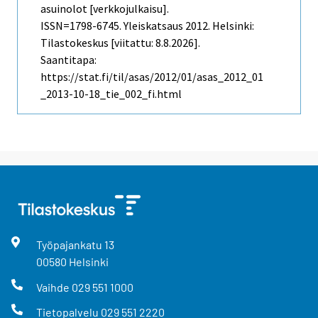
asuinolot [verkkojulkaisu].
ISSN=1798-6745.
Yleiskatsaus
2012. Helsinki:
Tilastokeskus [viitattu: 8.8.2026].
Saantitapa:
https://stat.fi/til/asas/2012/01/asas_2012_01
_2013-10-18_tie_002_fi.html
Työpajankatu
13
00580
Helsinki
Vaihde
029 551 1000
Tietopalvelu
029 551 2220