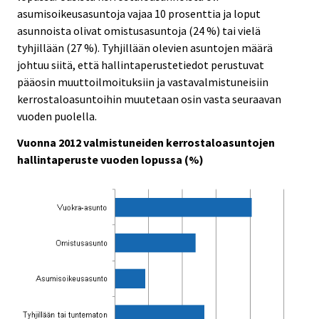
c
c
asumisoikeusasuntoja vajaa 10 prosenttia ja loput
e
e
asunnoista olivat omistusasuntoja (24 %) tai vielä
.
.
tyhjillään (27 %). Tyhjillään olevien asuntojen määrä
johtuu siitä, että hallintaperustetiedot perustuvat
pääosin muuttoilmoituksiin ja vastavalmistuneisiin
kerrostaloasuntoihin muutetaan osin vasta seuraavan
vuoden puolella.
Vuonna 2012 valmistuneiden kerrostaloasuntojen
hallintaperuste vuoden lopussa (%)