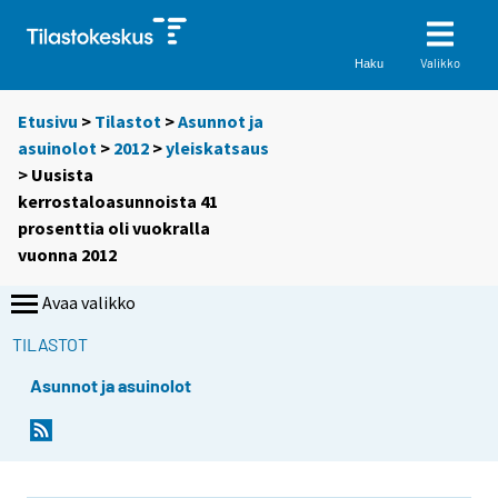
Valikko
Haku
Etusivu
>
Tilastot
>
Asunnot ja
asuinolot
>
2012
>
yleiskatsaus
> Uusista
kerrostaloasunnoista 41
prosenttia oli vuokralla
vuonna 2012
Avaa valikko
TILASTOT
Asunnot ja asuinolot
Y
Y
o
o
u
u
a
a