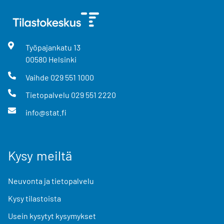
Työpajankatu
13
00580
Helsinki
Vaihde
029 551 1000
Tietopalvelu
029 551 2220
info@stat.fi
Kysy meiltä
Neuvonta ja tietopalvelu
Kysy tilastoista
Usein kysytyt kysymykset