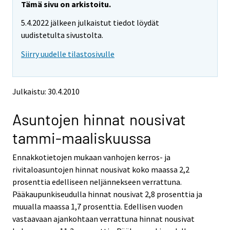
e
e
Tämä sivu on arkistoitu.
m
m
5.4.2022 jälkeen julkaistut tiedot löydät
o
o
v
v
uudistetulta sivustolta.
i
i
Siirry uudelle tilastosivulle
n
n
g
g
t
t
o
o
Julkaistu: 30.4.2010
a
a
n
n
Asuntojen hinnat nousivat
o
o
t
t
tammi-maaliskuussa
h
h
e
e
Ennakkotietojen mukaan vanhojen kerros- ja
r
r
s
s
rivitaloasuntojen hinnat nousivat koko maassa 2,2
e
e
prosenttia edelliseen neljännekseen verrattuna.
r
r
Pääkaupunkiseudulla hinnat nousivat 2,8 prosenttia ja
v
v
muualla maassa 1,7 prosenttia. Edellisen vuoden
i
i
vastaavaan ajankohtaan verrattuna hinnat nousivat
c
c
e
e