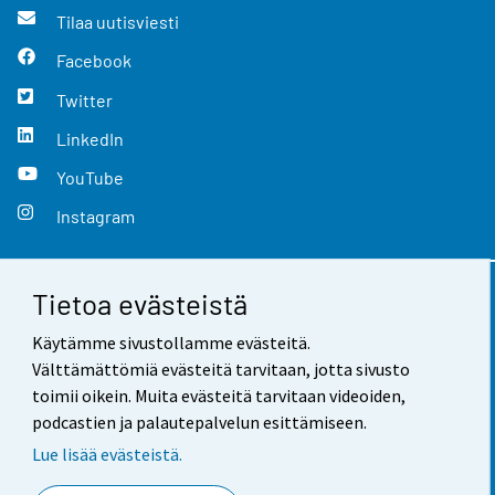
Tilaa uutisviesti
Facebook
Twitter
LinkedIn
YouTube
Instagram
Tietoa evästeistä
Yhteystiedot
Käytämme sivustollamme evästeitä.
Palaute
Välttämättömiä evästeitä tarvitaan, jotta sivusto
toimii oikein. Muita evästeitä tarvitaan videoiden,
Käyttöehdot
podcastien ja palautepalvelun esittämiseen.
Tietosuoja
Lue lisää evästeistä.
Saavutettavuus