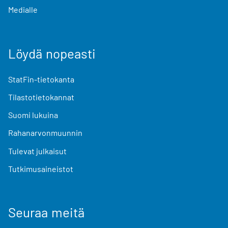
Medialle
Löydä nopeasti
StatFin-tietokanta
Tilastotietokannat
Suomi lukuina
Rahanarvonmuunnin
Tulevat julkaisut
Tutkimusaineistot
Seuraa meitä