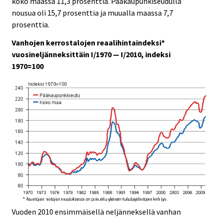
koko maassa 11,3 prosenttia. Pääkaupunkiseudulla
.
.
nousua oli 15,7 prosenttia ja muualla maassa 7,7
prosenttia.
Vanhojen kerrostalojen reaalihintaindeksi*
vuosineljänneksittäin I/1970 — I/2010, indeksi
1970=100
Vuoden 2010 ensimmäisellä neljänneksellä vanhan