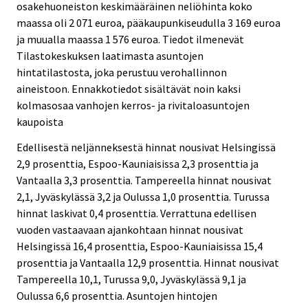
osakehuoneiston keskimääräinen neliöhinta koko
maassa oli 2 071 euroa, pääkaupunkiseudulla 3 169 euroa
ja muualla maassa 1 576 euroa. Tiedot ilmenevät
Tilastokeskuksen laatimasta asuntojen
hintatilastosta, joka perustuu verohallinnon
aineistoon. Ennakkotiedot sisältävät noin kaksi
kolmasosaa vanhojen kerros- ja rivitaloasuntojen
kaupoista
Edellisestä neljänneksestä hinnat nousivat Helsingissä
2,9 prosenttia, Espoo-Kauniaisissa 2,3 prosenttia ja
Vantaalla 3,3 prosenttia. Tampereella hinnat nousivat
2,1, Jyväskylässä 3,2 ja Oulussa 1,0 prosenttia. Turussa
hinnat laskivat 0,4 prosenttia. Verrattuna edellisen
vuoden vastaavaan ajankohtaan hinnat nousivat
Helsingissä 16,4 prosenttia, Espoo-Kauniaisissa 15,4
prosenttia ja Vantaalla 12,9 prosenttia. Hinnat nousivat
Tampereella 10,1, Turussa 9,0, Jyväskylässä 9,1 ja
Oulussa 6,6 prosenttia. Asuntojen hintojen