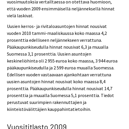
vuosimuutoksia vertailtaessa on otettava huomioon,
että vuoden 2009 ensimmäisellä neljänneksellä hinnat
vielä laskivat.
Uusien kerros- ja rivitaloasuntojen hinnat nousivat
vuoden 2010 tammi-maaliskuussa koko maassa 4,2
prosenttia edelliseen neljännekseen verrattuna.
Pääkaupunkiseudulla hinnat nousivat 6,3 ja muualla
Suomessa 3,1 prosenttia. Uusien asuntojen
keskineliöhinta oli 2 955 euroa koko maassa, 3 944 euroa
pääkaupunkiseudulla ja 2 599 euroa muualla Suomessa.
Edellisen vuoden vastaavaan ajankohtaan verrattuna
uusien asuntojen hinnat nousivat koko maassa 8,4
prosenttia. Pääkaupunkiseudulla hinnat nousivat 14,7
prosenttia ja muualla Suomessa 5,1 prosenttia. Tiedot
perustuvat suurimpien rakennuttajien ja
kiinteistövälittäjien kauppahintatietoihin.
Vuosititlasto 2009