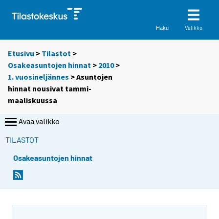
Valikko
Haku
Etusivu
>
Tilastot
>
Osakeasuntojen hinnat
>
2010
>
1. vuosineljännes
> Asuntojen
hinnat nousivat tammi-
maaliskuussa
Avaa valikko
TILASTOT
Osakeasuntojen hinnat
Y
Y
o
o
u
u
a
a
r
r