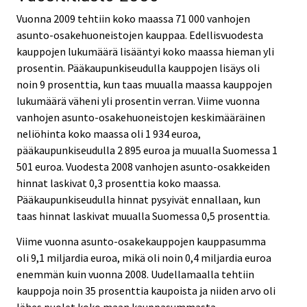
Vuonna 2009 tehtiin koko maassa 71 000 vanhojen
asunto-osakehuoneistojen kauppaa. Edellisvuodesta
kauppojen lukumäärä lisääntyi koko maassa hieman yli
prosentin. Pääkaupunkiseudulla kauppojen lisäys oli
noin 9 prosenttia, kun taas muualla maassa kauppojen
lukumäärä väheni yli prosentin verran. Viime vuonna
vanhojen asunto-osakehuoneistojen keskimääräinen
neliöhinta koko maassa oli 1 934 euroa,
pääkaupunkiseudulla 2 895 euroa ja muualla Suomessa 1
501 euroa. Vuodesta 2008 vanhojen asunto-osakkeiden
hinnat laskivat 0,3 prosenttia koko maassa.
Pääkaupunkiseudulla hinnat pysyivät ennallaan, kun
taas hinnat laskivat muualla Suomessa 0,5 prosenttia.
Viime vuonna asunto-osakekauppojen kauppasumma
oli 9,1 miljardia euroa, mikä oli noin 0,4 miljardia euroa
enemmän kuin vuonna 2008. Uudellamaalla tehtiin
kauppoja noin 35 prosenttia kaupoista ja niiden arvo oli