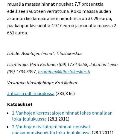
muualla maassa hinnat nousivat 7,7 prosenttia
edelliseen vuoteen verrattuna. Koko maassa uuden
asunnon keskimääräinen neliöhinta oli 3 029 euroa,
pääkaupunkiseudulla 4 077 euroa ja muualla maassa 2
651 euroa.
Lähde: Asuntojen hinnat. Tilastokeskus
Lisätietoja: Petri Kettunen (09) 1734 3558, Johanna Leivo
(09) 1734 3397,
asuminen@tilastokeskus.fi
Vastaava tilastojohtaja: Kari Molnar
Julkaisu pdf-muodossa
(383,8 kt)
Katsaukset
1. Vanhojen kerrostalojen hinnat lähes ennallaan
loka-joulukuussa
(28.1.2011)
2. Vanhojen rivitalojen hinnat nousivat
pääkaupunkiseudulla loka-joulukuussa
(28.1.2011)