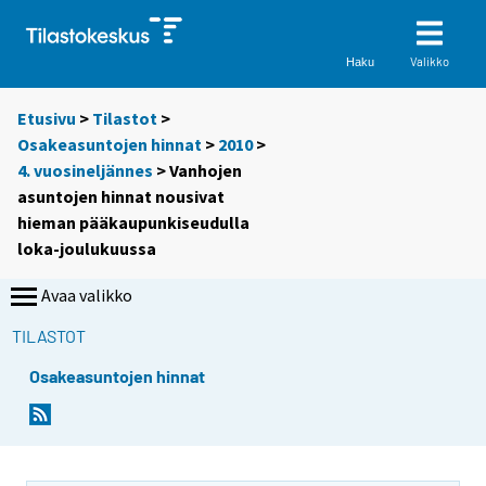
Valikko
Haku
Etusivu
>
Tilastot
>
Osakeasuntojen hinnat
>
2010
>
4. vuosineljännes
> Vanhojen
asuntojen hinnat nousivat
hieman pääkaupunkiseudulla
loka-joulukuussa
Avaa valikko
TILASTOT
Osakeasuntojen hinnat
Y
Y
o
o
u
u
a
a