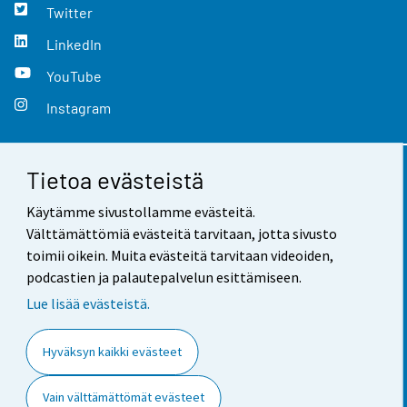
Twitter
LinkedIn
YouTube
Instagram
Tietoa evästeistä
Yhteystiedot
Käytämme sivustollamme evästeitä.
Palaute
Välttämättömiä evästeitä tarvitaan, jotta sivusto
toimii oikein. Muita evästeitä tarvitaan videoiden,
Käyttöehdot
podcastien ja palautepalvelun esittämiseen.
Tietosuoja
Lue lisää evästeistä.
Saavutettavuus
Hyväksyn kaikki evästeet
Tietoa sivustosta
Vain välttämättömät evästeet
Evästeasetukset