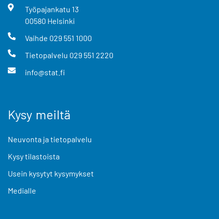
Työpajankatu
13
00580
Helsinki
Vaihde
029 551 1000
Tietopalvelu
029 551 2220
info@stat.fi
Kysy meiltä
Neuvonta ja tietopalvelu
Kysy tilastoista
Usein kysytyt kysymykset
Medialle