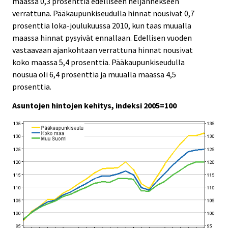
maassa 0,3 prosenttia edelliseen neljännekseen
c
c
e
e
verrattuna. Pääkaupunkiseudulla hinnat nousivat 0,7
.
.
prosenttia loka-joulukuussa 2010, kun taas muualla
maassa hinnat pysyivät ennallaan. Edellisen vuoden
vastaavaan ajankohtaan verrattuna hinnat nousivat
koko maassa 5,4 prosenttia. Pääkaupunkiseudulla
nousua oli 6,4 prosenttia ja muualla maassa 4,5
prosenttia.
Asuntojen hintojen kehitys, indeksi 2005=100