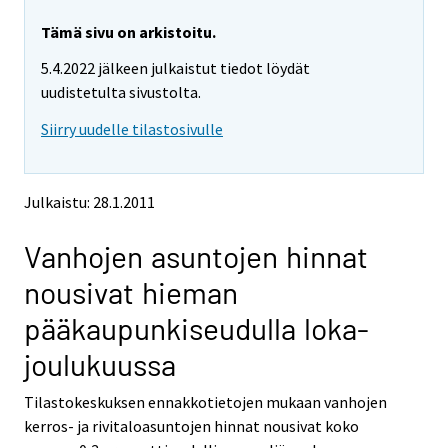
r
r
e
e
Tämä sivu on arkistoitu.
m
m
5.4.2022 jälkeen julkaistut tiedot löydät
o
o
v
v
uudistetulta sivustolta.
i
i
Siirry uudelle tilastosivulle
n
n
g
g
t
t
o
o
Julkaistu: 28.1.2011
a
a
n
n
Vanhojen asuntojen hinnat
o
o
t
t
nousivat hieman
h
h
e
e
pääkaupunkiseudulla loka-
r
r
s
s
joulukuussa
e
e
r
r
Tilastokeskuksen ennakkotietojen mukaan vanhojen
v
v
kerros- ja rivitaloasuntojen hinnat nousivat koko
i
i