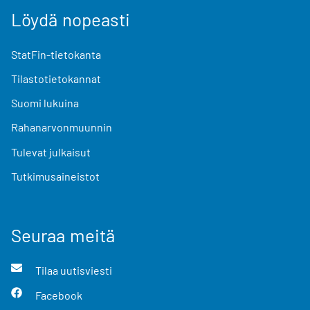
Löydä nopeasti
StatFin-tietokanta
Tilastotietokannat
Suomi lukuina
Rahanarvonmuunnin
Tulevat julkaisut
Tutkimusaineistot
Seuraa meitä
Tilaa uutisviesti
Facebook