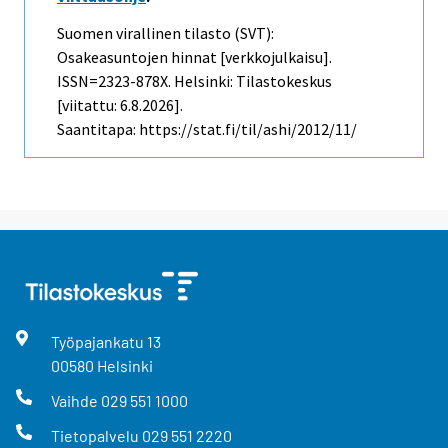
Suomen virallinen tilasto (SVT):
Osakeasuntojen hinnat [verkkojulkaisu].
ISSN=2323-878X. Helsinki: Tilastokeskus
[viitattu: 6.8.2026].
Saantitapa: https://stat.fi/til/ashi/2012/11/
Työpajankatu
13
00580
Helsinki
Vaihde
029 551 1000
Tietopalvelu
029 551 2220