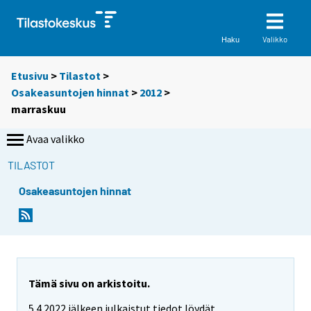
Valikko
Haku
Etusivu
>
Tilastot
>
Osakeasuntojen hinnat
>
2012
>
marraskuu
Avaa valikko
TILASTOT
Osakeasuntojen hinnat
Tämä sivu on arkistoitu.
5.4.2022 jälkeen julkaistut tiedot löydät