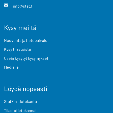
info@stat.fi
Kysy meiltä
Neuvonta ja tietopalvelu
Kysy tilastoista
Usein kysytyt kysymykset
Medialle
Löydä nopeasti
StatFin-tietokanta
Tilastotietokannat