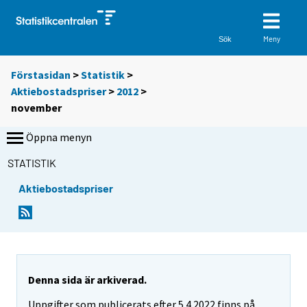
Meny
Sök
Förstasidan
>
Statistik
>
Aktiebostadspriser
>
2012
>
november
Öppna menyn
STATISTIK
Aktiebostadspriser
Denna sida är arkiverad.
Uppgifter som publicerats efter 5.4.2022 finns på