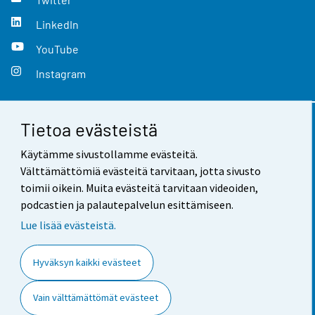
LinkedIn
YouTube
Instagram
Tietoa evästeistä
Yhteystiedot
Käytämme sivustollamme evästeitä.
Palaute
Välttämättömiä evästeitä tarvitaan, jotta sivusto
toimii oikein. Muita evästeitä tarvitaan videoiden,
Käyttöehdot
podcastien ja palautepalvelun esittämiseen.
Tietosuoja
Lue lisää evästeistä.
Saavutettavuus
Hyväksyn kaikki evästeet
Tietoa sivustosta
Vain välttämättömät evästeet
Evästeasetukset