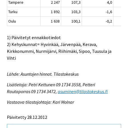
Tampere
2 247
107,3
4,0
Turku
1 892
103,3
-1,6
Oulu
1 638
100,1
-0,2
1) Päivitetyt ennakkotiedot
2) Kehyskunnat= Hyvinkää, Järvenpää, Kerava,
Kirkkonummi, Nurmijärvi, Riihimäki, Sipoo, Tuusula ja
Vihti
Lähde: Asuntojen hinnat. Tilastokeskus
Lisätietoja: Petri Kettunen 09 1734 3558, Petteri
Rautaporras 09 1734 3472,
asuminen@tilastokeskus.fi
Vastaava tilastojohtaja: Kari Molnar
Päivitetty 28.12.2012