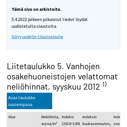
Tämä sivu on arkistoitu.
5.4.2022 jälkeen julkaistut tiedot löydät
uudistetulta sivustolta.
Siirry uudelle tilastosivulle
Liitetaulukko 5. Vanhojen
osakehuoneistojen velattomat
1)
neliöhinnat, syyskuu 2012
Avaa taulukko
suurempana
Alue
Neliöhinta,
Indeksi
Indeksin
Indeksi
euroa/m²
(2010=100)
kuukausimuutos,
vuosim