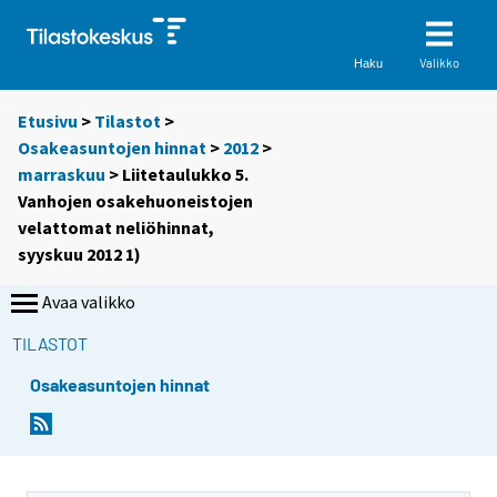
Valikko
Haku
Etusivu
>
Tilastot
>
Osakeasuntojen hinnat
>
2012
>
marraskuu
> Liitetaulukko 5.
Vanhojen osakehuoneistojen
velattomat neliöhinnat,
syyskuu 2012 1)
Avaa valikko
TILASTOT
Osakeasuntojen hinnat