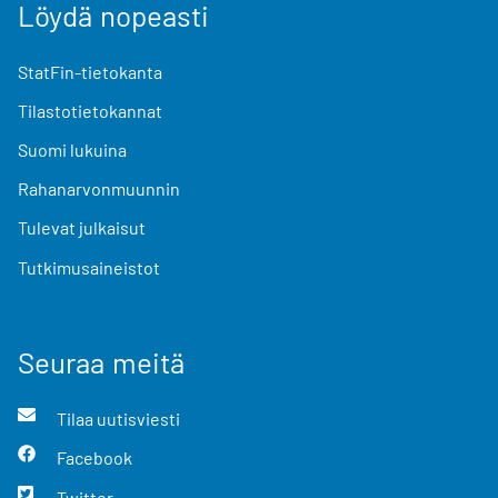
Löydä nopeasti
StatFin-tietokanta
Tilastotietokannat
Suomi lukuina
Rahanarvonmuunnin
Tulevat julkaisut
Tutkimusaineistot
Seuraa meitä
Tilaa uutisviesti
Facebook
Twitter