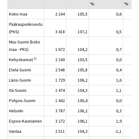
%
%
Koko maa
2 164
105,5
0,6
Pääkaupunkiseutu
(PKS)
3 418
107,1
0,5
Muu Suomi (koko
maa - PKS)
1 672
104,2
0,7
2)
Kehyskunnat
2 160
103,5
0,0
Etelä-Suomi
2 548
105,8
0,4
Länsi-Suomi
1 729
106,2
1,6
Itä-Suomi
1 474
104,3
1,1
Pohjois-Suomi
1 442
100,4
0,0
Helsinki
3 787
108,2
0,3
Espoo-Kauniainen
3 272
106,1
1,9
Vantaa
2 511
104,3
-1,1