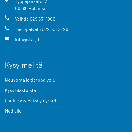
Työpajankatu
13
00580
Helsinki
Vaihde
029 551 1000
Tietopalvelu
029 551 2220
info@stat.fi
Kysy meiltä
Neuvonta ja tietopalvelu
Kysy tilastoista
Usein kysytyt kysymykset
Medialle