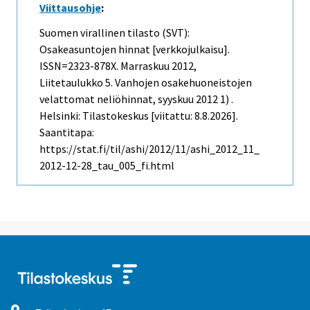
Viittausohje
:
Suomen virallinen tilasto (SVT):
Osakeasuntojen hinnat [verkkojulkaisu].
ISSN=2323-878X.
Marraskuu
2012,
Liitetaulukko 5. Vanhojen osakehuoneistojen
velattomat neliöhinnat, syyskuu 2012 1) .
Helsinki: Tilastokeskus [viitattu: 8.8.2026].
Saantitapa:
https://stat.fi/til/ashi/2012/11/ashi_2012_11_
2012-12-28_tau_005_fi.html