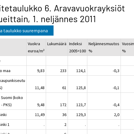
itetaulukko 6. Aravavuokrayksiöt
ueittain, 1. neljännes 2011
a taulukko suurempana
Vuokra
Lukumäärä
Indeksi
Neljännesmuutos
Vuosi
euroa/m²
2005=100
%
%
e
o maa
9,83
233
124,1
-0,3
kaupunkiseutu
S)
11,48
61
125,8
-0,1
 Suomi (koko
 - PKS)
9,48
172
123,7
-0,4
inki
11,49
36
129,3
2,0
inki 1
.
2
.
.