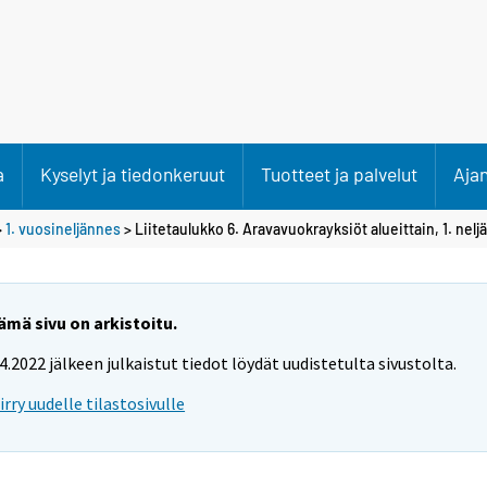
a
Kyselyt ja tiedonkeruut
Tuotteet ja palvelut
Aja
>
1. vuosineljännes
> Liitetaulukko 6. Aravavuokrayksiöt alueittain, 1. nelj
ämä sivu on arkistoitu.
.4.2022 jälkeen julkaistut tiedot löydät uudistetulta sivustolta.
iirry uudelle tilastosivulle