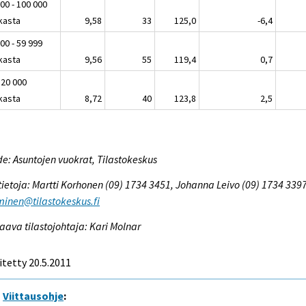
00 - 100 000
kasta
9,58
33
125,0
-6,4
00 - 59 999
kasta
9,56
55
119,4
0,7
 20 000
kasta
8,72
40
123,8
2,5
e: Asuntojen vuokrat, Tilastokeskus
tietoja: Martti Korhonen (09) 1734 3451, Johanna Leivo (09) 1734 3397
inen@tilastokeskus.fi
aava tilastojohtaja: Kari Molnar
itetty 20.5.2011
Viittausohje
: