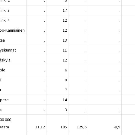
inki 2
.
5
.
.
inki 3
.
17
.
.
inki 4
.
12
.
.
oo-Kauniainen
.
12
.
.
taa
.
13
.
.
yskunnat
.
11
.
.
äskylä
.
12
.
.
pio
.
6
.
.
i
.
8
.
.
u
.
7
.
.
pere
.
14
.
.
ku
.
3
.
.
100 000
kasta
11,12
105
125,6
-0,5