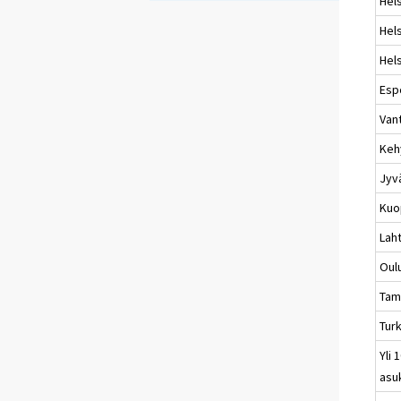
Hels
Hels
Hels
Esp
Van
Keh
Jyv
Kuo
Laht
Oul
Tam
Tur
Yli 
asu