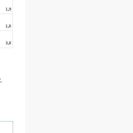
1,9
1,8
3,8
,