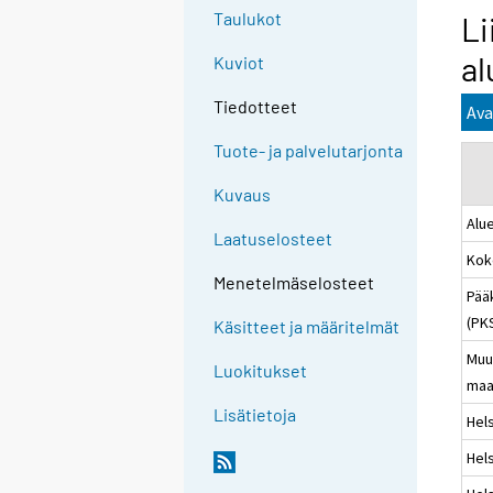
Taulukot
Li
al
Kuviot
Tiedotteet
Ava
Tuote- ja palvelutarjonta
Kuvaus
Alu
Laatuselosteet
Kok
Menetelmäselosteet
Pää
(PK
Käsitteet ja määritelmät
Muu
Luokitukset
maa
Lisätietoja
Hels
Hels