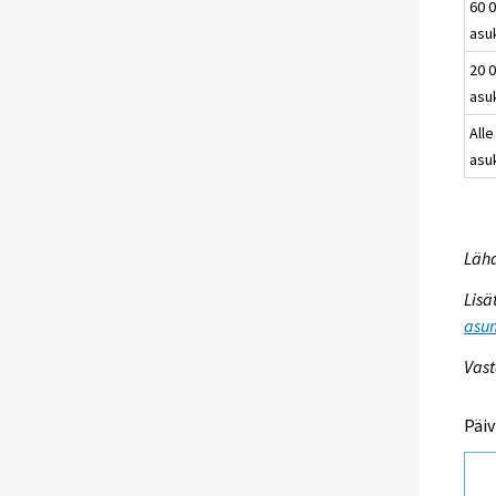
60 0
asu
20 0
asu
Alle
asu
Lähd
Lisä
asum
Vast
Päiv