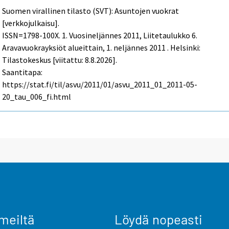
Suomen virallinen tilasto (SVT): Asuntojen vuokrat
[verkkojulkaisu].
ISSN=1798-100X.
1. Vuosineljännes
2011, Liitetaulukko 6.
Aravavuokrayksiöt alueittain, 1. neljännes 2011 . Helsinki:
Tilastokeskus [viitattu: 8.8.2026].
Saantitapa:
https://stat.fi/til/asvu/2011/01/asvu_2011_01_2011-05-
20_tau_006_fi.html
meiltä
Löydä nopeasti