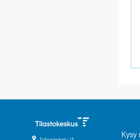
Kysy 
Työpajankatu
13